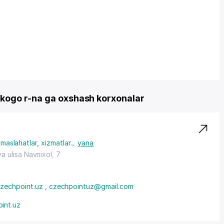
kogo r-na ga oxshash korxonalar
 maslahatlar, xizmatlar
...
yana
ya ulisa Navnixol, 7
zechpoint.uz , czechpointuz@gmail.com
int.uz