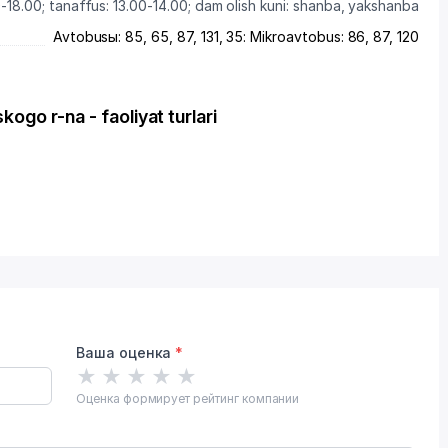
-18.00; tanaffus: 13.00-14.00; dam olish kuni: shanba, yakshanba
Avtobusы: 85, 65, 87, 131, 35: Mikroavtobus: 86, 87, 120
go r-na - faoliyat turlari
Ваша оценка
*
★
★
★
★
★
Оценка формирует рейтинг компании