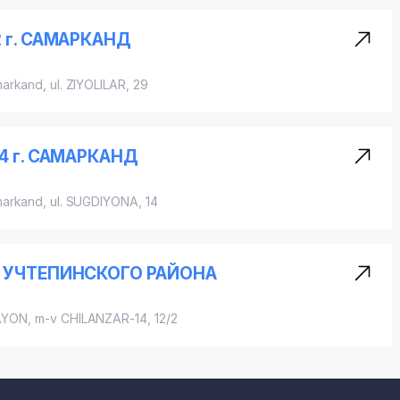
 г. САМАРКАНД
markand,
ul. ZIYOLILAR
, 29
4 г. САМАРКАНД
markand,
ul. SUGDIYONA
, 14
 УЧТЕПИНСКОГО РАЙОНА
AYON
, m-v CHILANZAR-14, 12/2