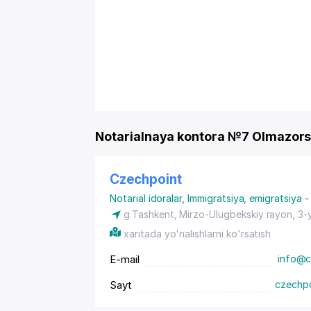
Notarialnaya kontora №7 Olmazors
Czechpoint
Notarial idoralar
,
Immigratsiya, emigratsiya -
g.Tashkent,
Mirzo-Ulugbekskiy rayon
, 3-
xaritada yo'nalishlarni ko'rsatish
E-mail
info@c
Sayt
czechpo