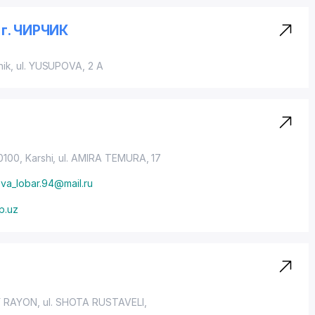
г. ЧИРЧИК
hik, ul. YUSUPOVA, 2 A
0100, Karshi,
ul. AMIRA TEMURA
, 17
va_lobar.94@mail.ru
up.uz
Y RAYON
, ul. SHOTA RUSTAVELI,