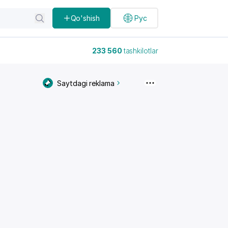
Qo'shish
Рус
233 560
tashkilotlar
Saytdagi reklama