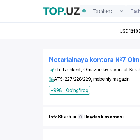
USD
1210
Notarialnaya kontora №7 Olm
sh. Tashkent,
Olmazorskiy rayon
,
ul. Kora
ATS-227/228/229, mebelniy magazin
+998... Qo'ng'iroq
Sharhlar
Info
Haydash sxemasi
0