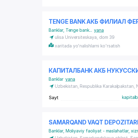
TENGE BANK АКБ ФИЛИАЛ ФЕ
Banklar
,
Tenge bank
...
yana
ulisa Universiteskaya, dom 39
xaritada yo'nalishlarni ko'rsatish
КАПИТАЛБАНК АКБ НУКУССК
Banklar
yana
Uzbekistan, Respublika Karakalpakstan,
Sayt
kapital
SAMARQAND VAQT DEPOZITAR
Banklar
,
Moliyaviy faoliyat - maslahatlar, xiz
Uzbekistan, Samarkandskaya oblast, Sa