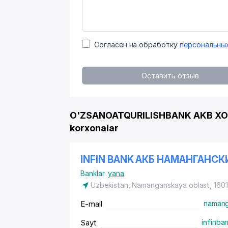
Согласен на обработку
персональны
Оставить отзыв
O'ZSANOATQURILISHBANK AKB XOR
korxonalar
INFIN BANK АКБ НАМАНГАНС
Banklar
yana
Uzbekistan, Namanganskaya oblast, 16
E-mail
namang
Sayt
infinba