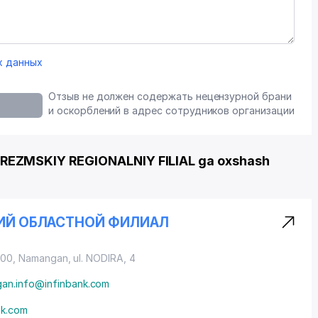
х данных
Отзыв не должен содержать нецензурной брани
и оскорблений в адрес сотрудников организации
EZMSKIY REGIONALNIY FILIAL ga oxshash
КИЙ ОБЛАСТНОЙ ФИЛИАЛ
0100, Namangan,
ul. NODIRA
, 4
an.info@infinbank.com
nk.com