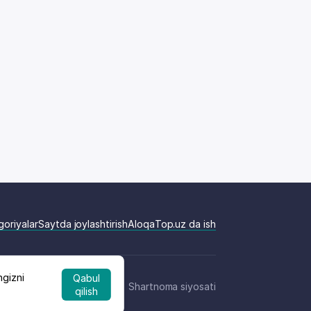
goriyalar
Saytda joylashtirish
Aloqa
Top.uz da ish
ngizni
Qabul
Shartnoma siyosati
qilish