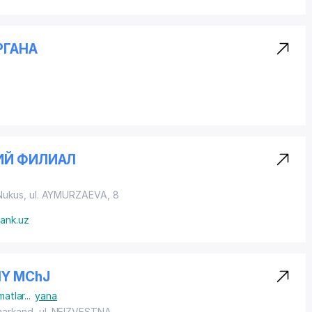
РГАНА
ИЙ ФИЛИАЛ
 Nukus,
ul. AYMURZAEVA
, 8
bank.uz
IY MChJ
matlar
...
yana
markand,
ul. NEIZVESTNA
,