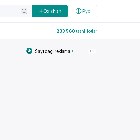
Qo'shish
Рус
233 560
tashkilotlar
Saytdagi reklama