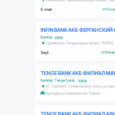
E-mail
info.v
INFIN BANK АКБ ФЕРГАНСКИ
Banklar
yana
Uzbekistan, Ferganskaya oblast, 150100,
Sayt
infinba
TENGE BANK АКБ ФИЛИАЛ М
Banklar
,
Tenge bank
...
yana
sh. Tashkent,
Chilanzarskiy rayon
, prosp
xaritada yo'nalishlarni ko'rsatish
TENGE BANK АКБ ФИЛИАЛ АВ