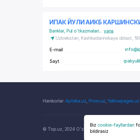
ИПАК ЙУЛИ АИКБ КАРШИНСК
Banklar
,
Pul o'tkazmalari
...
yana
Uzbekistan, Kashkadarinskaya oblast, 18
E-mail
info@i
Sayt
ipakyul
Hamkorlar:
Apteka.uz
,
Prom.uz
,
Yellowpages.uz
Biz
cookie-fayllardan
fo
© Top.uz, 2024 O'zbekiston kompaniyalari kata
bildirasiz