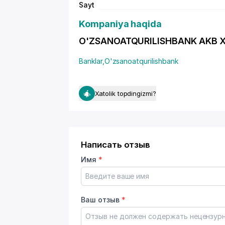
Sayt
Kompaniya haqida
O'ZSANOATQURILISHBANK AKB XORE
Banklar
,
O'zsanoatqurilishbank
Xatolik topdingizmi?
Написать отзыв
Имя
*
Ваш отзыв
*