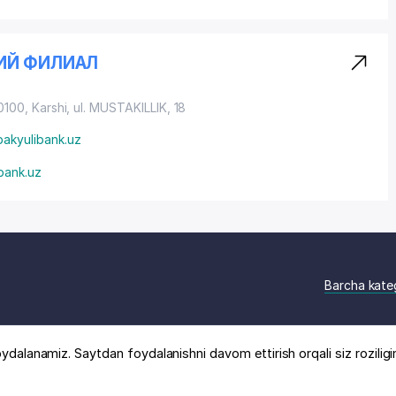
ИЙ ФИЛИАЛ
0100, Karshi,
ul. MUSTAKILLIK
, 18
pakyulibank.uz
ibank.uz
Barcha kate
ydalanamiz. Saytdan foydalanishni davom ettirish orqali siz roziligi
logi