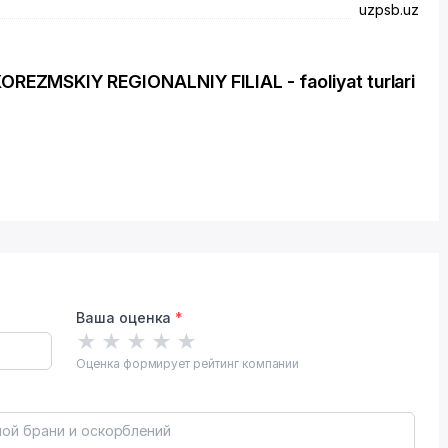
uzpsb.uz
ZMSKIY REGIONALNIY FILIAL - faoliyat turlari
Ваша оценка
*
★
★
★
★
★
Оценка формирует рейтинг компании