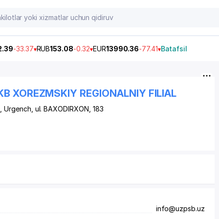
2.39
-33.37
RUB
153.08
-0.32
EUR
13990.36
-77.41
Batafsil
B XOREZMSKIY REGIONALNIY FILIAL
0, Urgench,
ul. BAXODIRXON
, 183
info@uzpsb.uz