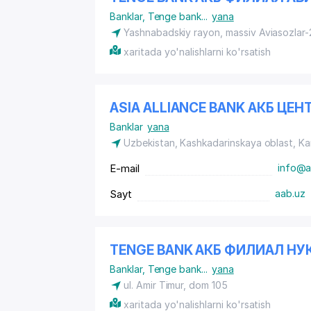
Banklar
,
Tenge bank
...
yana
Yashnabadskiy rayon
, massiv Aviasozlar-
xaritada yo'nalishlarni ko'rsatish
ASIA ALLIANCE BANK АКБ Ц
Banklar
yana
Uzbekistan, Kashkadarinskaya oblast, Ka
E-mail
info@a
Sayt
aab.uz
TENGE BANK АКБ ФИЛИАЛ НУ
Banklar
,
Tenge bank
...
yana
ul. Amir Timur, dom 105
xaritada yo'nalishlarni ko'rsatish