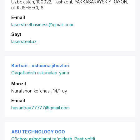
Uzbekistan, 100022, Tashkent,
YAKKASARAYSKIY RAYON
,
ul. KUSHBEGI, 6
E-mail
lasersteelbusiness@gmail.com
Sayt
lasersteel.uz
Burhan - oshxona jihozlari
Ovqatlanish uskunalari
yana
Manzil
Nurafshon ko'chasi, 14/1-uy
E-mail
hasanbay77777@gmail.com
ASU TECHNOLOGY ООО
O'lchov asboblarini ta'mirlash
,
Past voltli