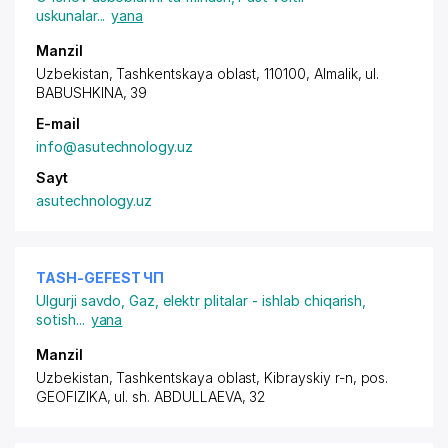
uskunalar
...
yana
Manzil
Uzbekistan, Tashkentskaya oblast, 110100, Almalik,
ul.
BABUSHKINA
, 39
E-mail
info@asutechnology.uz
Sayt
asutechnology.uz
TASH-GEFEST ЧП
Ulgurji savdo
,
Gaz, elektr plitalar - ishlab chiqarish,
sotish
...
yana
Manzil
Uzbekistan, Tashkentskaya oblast, Kibrayskiy r-n,
pos.
GEOFIZIKA
, ul. sh. ABDULLAEVA, 32