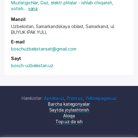
Muzlatgichlar
,
Gaz, elektr plitalar - ishlab chiqarish,
sotish
...
yana
Manzil
Uzbekistan, Samarkandskaya oblast, Samarkand,
ul.
BUYUK IPAK YULI
,
E-mail
boschuzbekistanset@gmail.com
Sayt
bosch-uzbekistan.uz
Hamkorlar:
Apteka.uz
,
Prom.uz
,
Yellowpages.uz
Barcha kategoriyalar
Saytda joylashtirish
Aloqa
Top.uz da ish