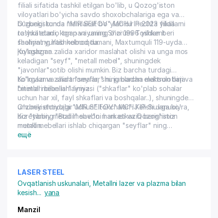
filiali sifatida tashkil etilgan bo'lib, u Qozog'iston
viloyatlari bo'yicha savdo shoxobchalariga ega va
bugungi kunda mamlakat bo'ylab bir nechta filiallarni
O'zbekistonda "MIR SEIFOV" MCHJ IP 2023 yilda
tashkil etadi, kompaniyaning o'zi 1996 yildan beri
ro'yxatdan o'tgan va uning Shorumi Toshkent
faoliyat yuritib kelmoqda.
shahrining Yashnobod tumani, Maxtumquli 119-uyda
joylashgan.
Ko'rgazma zalida xaridor maslahat olishi va unga mos
keladigan "seyf", "metall mebel", shuningdek
"javonlar"sotib olishi mumkin. Biz barcha turdagi
to'lovlar va shartnomalar, shu jumladan elektron birja
Ko'rgazma zalida "seyflar" ning barcha mahsulotlari va
bitimlari bilan ishlaymiz.
"metall mebellar" liniyasi ("shkaflar" ko'plab sohalar
uchun har xil, fayl shkaflari va boshqalar..), shuningdek,
umumiy ehtiyojlar uchun" tokchalar". Kelishuvga ko'ra,
O'zbekistondagi "MIR SEIFOV" MCHJ IP-Si Janubiy
biz "tibbiy metall mebel"ni ham etkazib berishimiz
Koreyaning "Booil" savdo markasi va Qozog'iston
mumkin.
metall mebellari ishlab chiqargan "seyflar" ning
eksklyuziv distribyutoridir. Shuningdek, biz Promet -
ещё
Rossiya nodavlat notijorat tashkilotining "seyflar",
"metall mebellar" va "tibbiy mebellar" distribyutorimiz.
LASER STEEL
Ovqatlanish uskunalari
,
Metallni lazer va plazma bilan
kesish
...
yana
Manzil