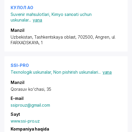
КУЛОЛ АО
Suvenir mahsulotlari
,
Kimyo sanoati uchun
uskunalar
...
yana
Manzil
Uzbekistan, Tashkentskaya oblast, 702500, Angren,
ul.
FARXADSKAYA
, 1
SSI-PRO
Texnologik uskunalar
,
Non pishirish uskunalari
...
yana
Manzil
Qorasuv ko'chasi, 35
E-mail
ssiprouz@gmail.com
Sayt
www.ssi-pro.uz
Kompaniya haqida