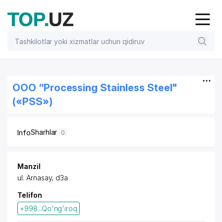
OOO “Processing Stainless Steel"
(«PSS»)
Sharhlar
Info
0
Manzil
ul. Arnasay, d3a
Telifon
+998...Qo'ng'iroq