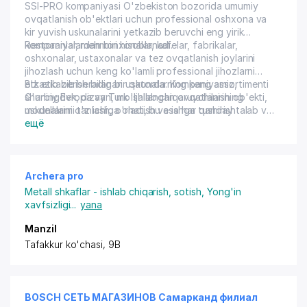
SSI-PRO kompaniyasi O'zbekiston bozorida umumiy
ovqatlanish ob'ektlari uchun professional oshxona va
kir yuvish uskunalarini yetkazib beruvchi eng yirik
kompaniyalardan biri hisoblanadi.
Restoranlar, mehmonxonalar, kafelar, fabrikalar,
oshxonalar, ustaxonalar va tez ovqatlanish joylarini
jihozlash uchun keng ko'lamli professional jihozlarni
etkazib berish bilan bir qatorda. Kompaniyamiz,
Biz etkazib beradigan uskunalarning keng assortimenti
shuningdek, dizayn, mo'ljallangan ovqatlanish ob'ekti,
G'arbiy Evropa va Turk ishlab chiqaruvchilarining
uskunalarni tanlash, o'rnatish va ishga tushirish
modellarini o'z ichiga oladi, bu esa har qanday talab va
bo'yicha maslahat va mijozlar saytida xizmat ko'rsatish
byudjetga mos keladigan uskunalar , inventarizatsiya
ещё
bo'yicha xizmatlarni amalga oshiradi.
yoki aksessuarlarni tanlashni osonlashtiradi.
Archera pro
Metall shkaflar - ishlab chiqarish, sotish
,
Yong'in
xavfsizligi
...
yana
Manzil
Tafakkur ko'chasi, 9B
BOSCH СЕТЬ МАГАЗИНОВ Самарканд филиал