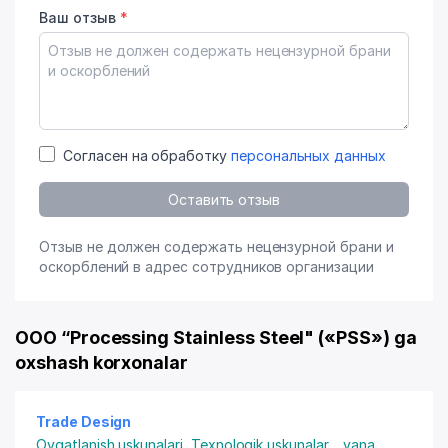
Ваш отзыв
*
Согласен на обработку
персональных данных
Оставить отзыв
Отзыв не должен содержать нецензурной брани и
оскорблений в адрес сотрудников организации
OOO “Processing Stainless Steel" («PSS») ga
oxshash korxonalar
Trade Design
Ovqatlanish uskunalari
,
Texnologik uskunalar
...
yana