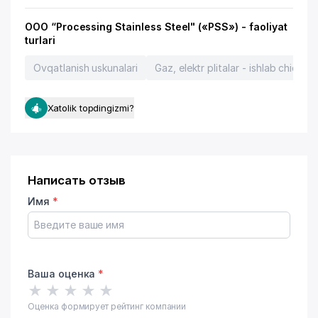
OOO “Processing Stainless Steel" («PSS») - faoliyat
turlari
Ovqatlanish uskunalari
Gaz, elektr plitalar - ishlab chiqaris
Xatolik topdingizmi?
Написать отзыв
Имя
*
Ваша оценка
*
★
★
★
★
★
Оценка формирует рейтинг компании