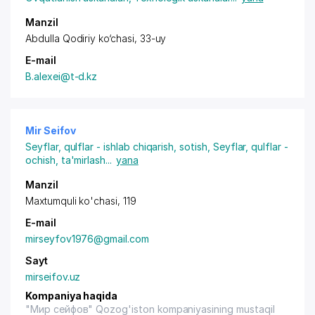
Manzil
Abdulla Qodiriy ko‘chasi, 33-uy
E-mail
B.alexei@t-d.kz
Mir Seifov
Seyflar, qulflar - ishlab chiqarish, sotish
,
Seyflar, qulflar -
ochish, ta'mirlash
...
yana
Manzil
Maxtumquli ko'chasi, 119
E-mail
mirseyfov1976@gmail.com
Sayt
mirseifov.uz
Kompaniya haqida
"Мир сейфов" Qozog'iston kompaniyasining mustaqil