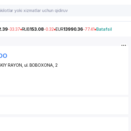
2.39
-33.37
RUB
153.08
-0.32
EUR
13990.36
-77.41
Batafsil
OO
KIY RAYON
,
ul. BOBOXONA
, 2