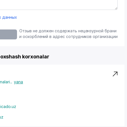
х данных
Отзыв не должен содержать нецензурной брани
и оскорблений в адрес сотрудников организации
xshash korxonalar
alari
...
yana
icado.uz
uz