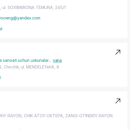
a,
ul. SOXIBKIRONA TEMURA
, 245/1
wooeng@yandex.com
uz
 sanoati uchun uskunalar
...
yana
, Chirchik,
ul. MENDELEYeVA
, 8
z
KIY RAYON
, CHIK ATOY-OKTEPA,
ZANGI-OTINSKIY RAYON