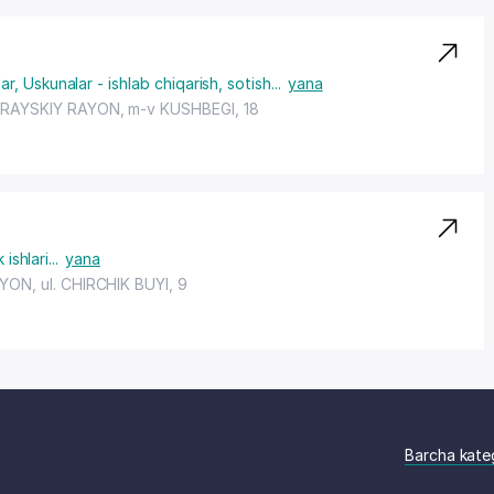
ar
,
Uskunalar - ishlab chiqarish, sotish
...
yana
RAYSKIY RAYON
, m-v KUSHBEGI, 18
 ishlari
...
yana
AYON
, ul. CHIRCHIK BUYI, 9
Barcha kate