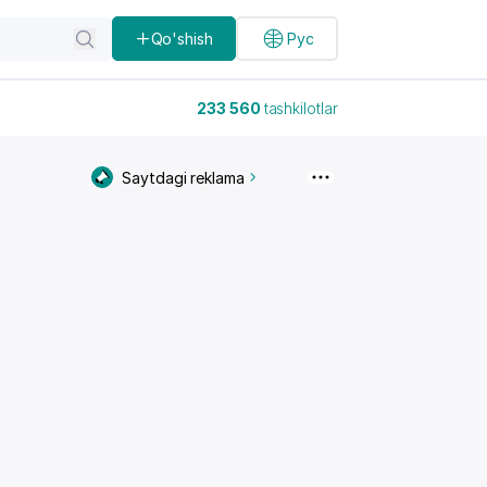
Qo'shish
Рус
233 560
tashkilotlar
Saytdagi reklama