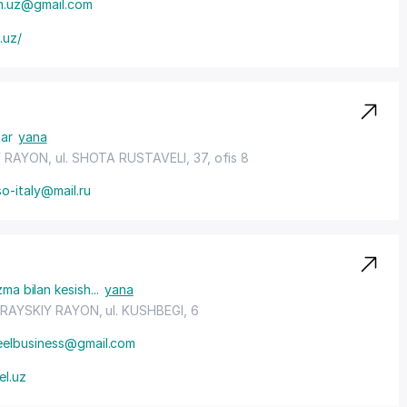
m.uz@gmail.com
.uz/
ar
yana
Y RAYON
, ul. SHOTA RUSTAVELI, 37, ofis 8
o-italy@mail.ru
zma bilan kesish
...
yana
RAYSKIY RAYON
, ul. KUSHBEGI, 6
teelbusiness@gmail.com
el.uz