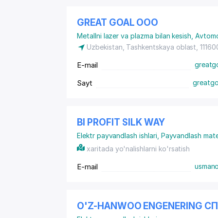
GREAT GOAL ООО
Metallni lazer va plazma bilan kesish
,
Avtomob
Uzbekistan, Tashkentskaya oblast, 11160
E-mail
greatgo
Sayt
greatgo
BI PROFIT SILK WAY
Elektr payvandlash ishlari
,
Payvandlash materi
xaritada yo'nalishlarni ko'rsatish
E-mail
usmano
O'Z-HANWOO ENGENERING С