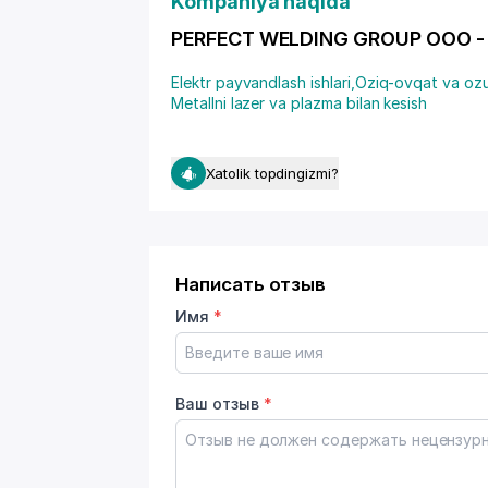
Kompaniya haqida
PERFECT WELDING GROUP OOO - fao
Elektr payvandlash ishlari
,
Oziq-ovqat va ozu
Metallni lazer va plazma bilan kesish
Xatolik topdingizmi?
Написать отзыв
Имя
*
Ваш отзыв
*