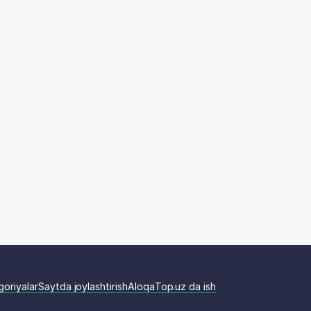
goriyalar
Saytda joylashtirish
Aloqa
Top.uz da ish