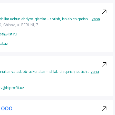
illar uchun ehtiyot qismlar - sotish, ishlab chiqarish
...
yana
0, Chinaz,
ul. BERUNI
, 7
al@list.ru
al.uz
allari va asbob-uskunalari - ishlab chiqarish, sotish
...
yana
v@biprofit.uz
П ООО