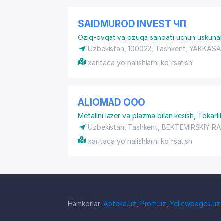
SAIDMUROD INVEST ЧП
Oziq-ovqat va ozuqa sanoati uchun uskunal
Uzbekistan, 100022, Tashkent,
YAKKASA
xaritada yo'nalishlarni ko'rsatish
ALIOMAD ООО
Metallni lazer va plazma bilan kesish
,
Tokarlik
Uzbekistan,
Tashkent
,
BEKTEMIRSKIY R
xaritada yo'nalishlarni ko'rsatish
Hamkorlar:
Apteka.uz
,
Prom.uz
,
Yellowpages.uz