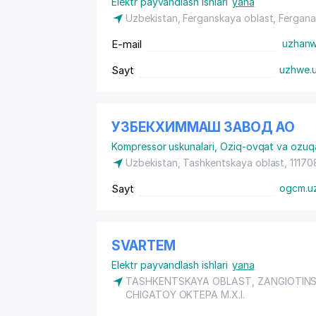
Elektr payvandlash ishlari
yana
Uzbekistan, Ferganskaya oblast, Fergan
E-mail
uzhan
Sayt
uzhwe.
УЗБЕКХИММАШ ЗАВОД АО
Kompressor uskunalari
,
Oziq-ovqat va ozuqa
Uzbekistan, Tashkentskaya oblast, 111708
Sayt
ogcm.u
SVARTEM
Elektr payvandlash ishlari
yana
TASHKENTSKAYA OBLAST,
ZANGIOTINS
CHIGATOY OKTEPA M.X.I.