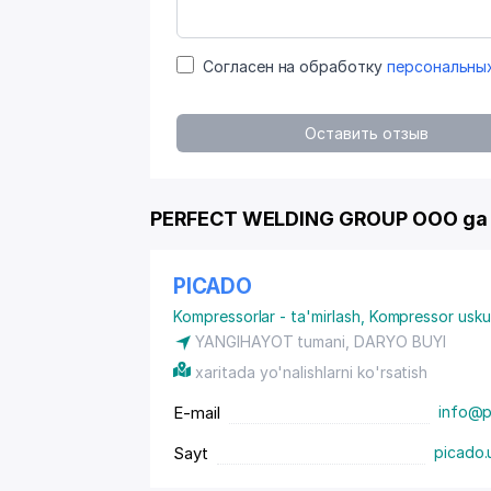
Согласен на обработку
персональны
Оставить отзыв
PERFECT WELDING GROUP OOO ga o
PICADO
Kompressorlar - ta'mirlash
,
Kompressor uskun
YANGIHAYOT tumani, DARYO BUYI
xaritada yo'nalishlarni ko'rsatish
E-mail
info@p
Sayt
picado.