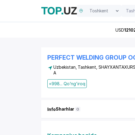
USD
1210
PERFECT WELDING GROUP O
Uzbekistan, Tashkent,
SHAYXANTAXURS
A
+998... Qo'ng'iroq
Sharhlar
Info
0