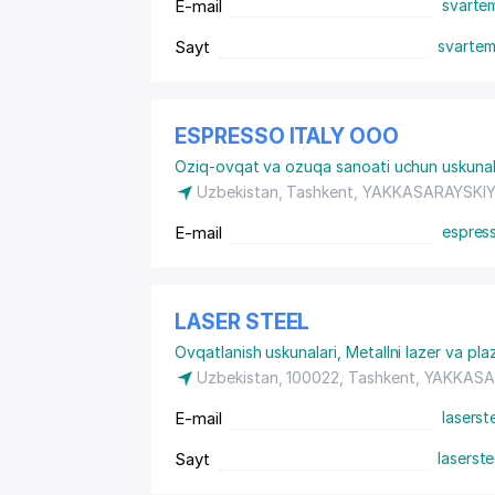
E-mail
svarte
Sayt
svartem
ESPRESSO ITALY ООО
Oziq-ovqat va ozuqa sanoati uchun uskunal
Uzbekistan, Tashkent,
YAKKASARAYSKI
E-mail
espress
LASER STEEL
Ovqatlanish uskunalari
,
Metallni lazer va pla
Uzbekistan, 100022, Tashkent,
YAKKASA
E-mail
lasers
Sayt
laserste