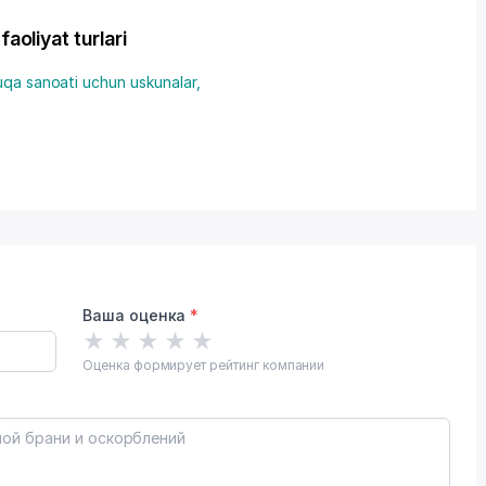
liyat turlari
qa sanoati uchun uskunalar
,
Ваша оценка
*
★
★
★
★
★
Оценка формирует рейтинг компании