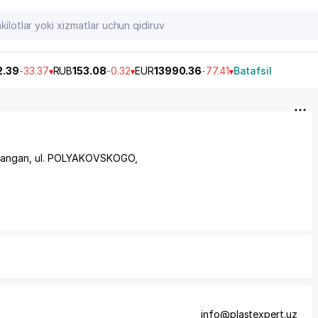
2.39
-33.37
RUB
153.08
-0.32
EUR
13990.36
-77.41
Batafsil
mangan,
ul. POLYAKOVSKOGO
,
info@plastexpert.uz