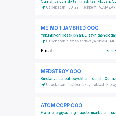
Qurilish va qurilish-ta'mirlash tashkilotlari
,
Qu
Uzbekistan, 100129, Tashkent,
ALMAZAR
ME'MOR JAMSHED ООО
Yakunlovchi bezak ishlari
,
Dizayn tashkilotlar
Uzbekistan, Samarkandskaya oblast, 14
E-mail
memor-
MEDSTROY ООО
Binolar va sanoat obyektlarini qurish
,
Qurilis
Uzbekistan, Tashkentskaya oblast, Kibra
ATOM CORP ООО
Elektr energiyasining muqobil manbalari - usk