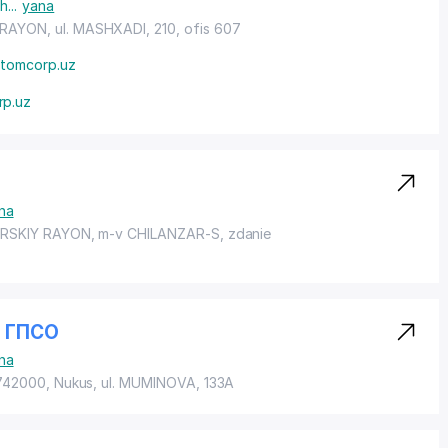
sh
...
yana
 RAYON
, ul. MASHXADI, 210, ofis 607
tomcorp.uz
rp.uz
na
RSKIY RAYON
, m-v CHILANZAR-S, zdanie
 ГПСО
na
 742000, Nukus,
ul. MUMINOVA
, 133A