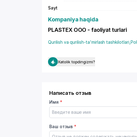
Sayt
Kompaniya haqida
PLASTEX OOO - faoliyat turlari
Qurilish va qurilish-ta'mirlash tashkilotlari
,
Pol
Xatolik topdingizmi?
Написать отзыв
Имя
*
Ваш отзыв
*