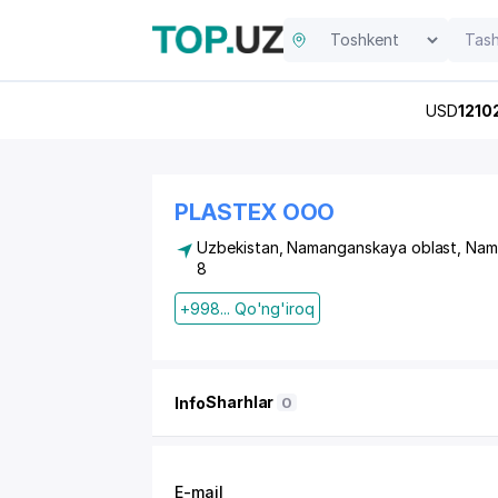
USD
1210
PLASTEX OOO
Uzbekistan, Namanganskaya oblast, Na
8
+998... Qo'ng'iroq
Sharhlar
Info
0
E-mail