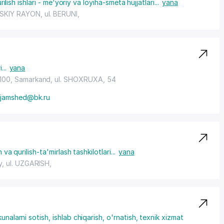
rilish ishlari - me'yoriy va loyiha-smeta hujjatlari
...
yana
SKIY RAYON
,
ul. BERUNI
,
i
...
yana
0100, Samarkand, ul. SHOXRUXA, 54
jamshed@bk.ru
h va qurilish-ta'mirlash tashkilotlari
...
yana
y,
ul. UZGARISH
,
unalarni sotish, ishlab chiqarish, o'rnatish, texnik xizmat