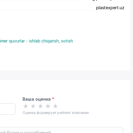
plastexpert.uz
imer quvurlar - ishlab chiqarish, sotish
Ваша оценка
*
★
★
★
★
★
Оценка формирует рейтинг компании