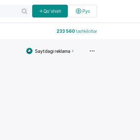
Qo'shish
Рус
233 560
tashkilotlar
Saytdagi reklama