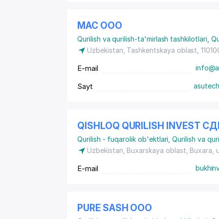
МАС ООО
Qurilish va qurilish-ta'mirlash tashkilotlari
,
Qu
Uzbekistan, Tashkentskaya oblast, 110100
E-mail
info@a
Sayt
asutech
QISHLOQ QURILISH INVEST 
Qurilish - fuqarolik ob'ektlari
,
Qurilish va quri
Uzbekistan, Buxarskaya oblast, Buxara,
E-mail
bukhin
PURE SASH ООО