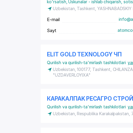
ko'rsatish
,
Uskunalar - ishlab chiqarish, soti
Uzbekistan, Tashkent,
YASHNABADSKIY
E-mail
info@a
Sayt
atomco
ELIT GOLD TEXNOLOGY ЧП
Qurilish va qurilish-ta'mirlash tashkilotlari
ya
Uzbekistan, 100177, Tashkent,
CHILANZA
"UZDAVERLOYIXA"
КAPAKAЛПAK PECAГPO CTPOЙ
Qurilish va qurilish-ta'mirlash tashkilotlari
ya
Uzbekistan, Respublika Karakalpakstan,