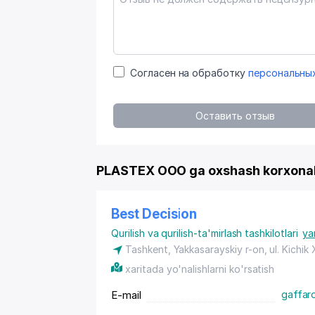
Согласен на обработку
персональны
Оставить отзыв
PLASTEX OOO ga oxshash korxona
Best Decision
Qurilish va qurilish-ta'mirlash tashkilotlari
ya
Tashkent, Yakkasarayskiy r-on, ul. Kichik 
xaritada yo'nalishlarni ko'rsatish
E-mail
gaffar