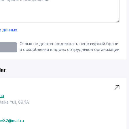
х данных
Отзыв не должен содержать нецензурной брани
и оскорблений в адрес сотрудников организации
lar
na
Xalka Yuli, 89/1A
ov82@mail.ru