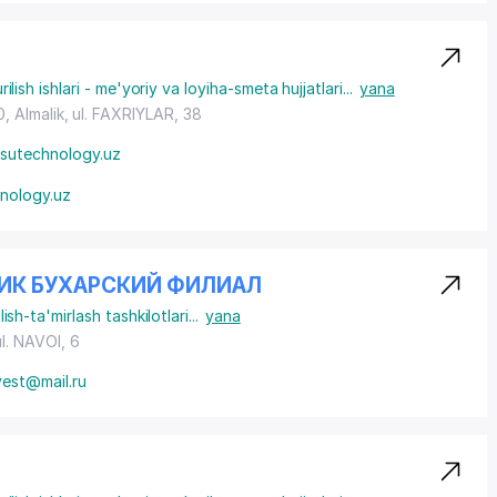
rilish ishlari - me'yoriy va loyiha-smeta hujjatlari
...
yana
, Almalik, ul. FAXRIYLAR, 38
sutechnology.uz
nology.uz
СДИК БУХАРСКИЙ ФИЛИАЛ
lish-ta'mirlash tashkilotlari
...
yana
ul. NAVOI
, 6
vest@mail.ru