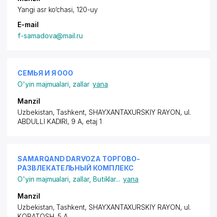
Yan
gi asr
ko‘chasi, 120-uy
E-mail
f-samadova@mail.ru
СЕМЬЯ И Я ООО
O'yin majmualari, zallar
yana
Manzil
Uzbekistan, Tashkent,
SHAYXANTAXURSKIY RAYON
, ul.
ABDULLI KADIRI, 9 A, etaj 1
SAMARQAND DARVOZA ТОРГОВО-
РАЗВЛЕКАТЕЛЬНЫЙ КОМПЛЕКС
O'yin majmualari, zallar
,
Butiklar
...
yana
Manzil
Uzbekistan, Tashkent,
SHAYXANTAXURSKIY RAYON
, ul.
KORATOSH, 5 A