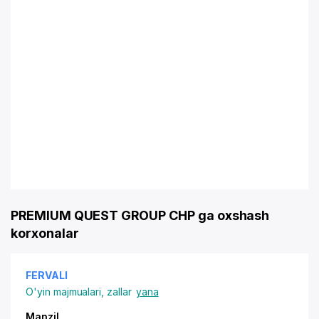
PREMIUM QUEST GROUP CHP ga oxshash
korxonalar
FERVALI
O'yin majmualari, zallar
yana
Manzil