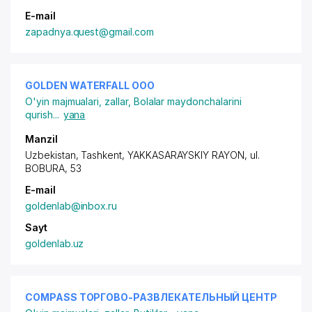
E-mail
zapadnya.quest@gmail.com
GOLDEN WATERFALL ООО
O'yin majmualari, zallar
,
Bolalar maydonchalarini
qurish
...
yana
Manzil
Uzbekistan, Tashkent,
YAKKASARAYSKIY RAYON
,
ul.
BOBURA
, 53
E-mail
goldenlab@inbox.ru
Sayt
goldenlab.uz
COMPASS ТОРГОВО-РАЗВЛЕКАТЕЛЬНЫЙ ЦЕНТР