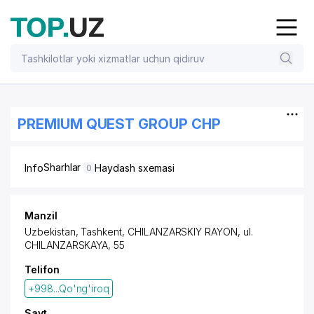
PREMIUM QUEST GROUP CHP
Sharhlar
Info
Haydash sxemasi
0
Manzil
Uzbekistan, Tashkent,
CHILANZARSKIY RAYON
,
ul.
CHILANZARSKAYA
, 55
Telifon
+998...Qo'ng'iroq
Sayt