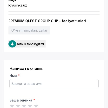
lovushka.uz
PREMIUM QUEST GROUP CHP - faoliyat turlari
O'yin majmualari, zallar
Xatolik topdingizmi?
Написать отзыв
Имя
*
Ваша оценка
*
★
★
★
★
★