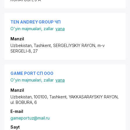
TEN ANDREY GROUP ЧП
O'yin majmualari, zallar
yana
Manzil
Uzbekistan, Tashkent,
SERGELIYSKIY RAYON
, m-v
SERGELI-8, 27
GAME PORT СП ООО
O'yin majmualari, zallar
yana
Manzil
Uzbekistan, 100100, Tashkent,
YAKKASARAYSKIY RAYON
,
ul. BOBURA
, 6
E-mail
gameportuz@mail.ru
Sayt