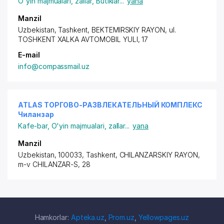
O'yin majmualari, zallar
,
Butiklar
...
yana
Manzil
Uzbekistan, Tashkent,
BEKTEMIRSKIY RAYON
, ul.
TOSHKENT XALKA AVTOMOBIL YULI, 17
E-mail
info@compassmail.uz
ATLAS ТОРГОВО-РАЗВЛЕКАТЕЛЬНЫЙ КОМПЛЕКС
Чиланзар
Kafe-bar
,
O'yin majmualari, zallar
...
yana
Manzil
Uzbekistan, 100033, Tashkent,
CHILANZARSKIY RAYON
,
m-v CHILANZAR-S, 28
Hamkorlar:
Apteka.uz
,
Prom.uz
,
Yellowpages.uz