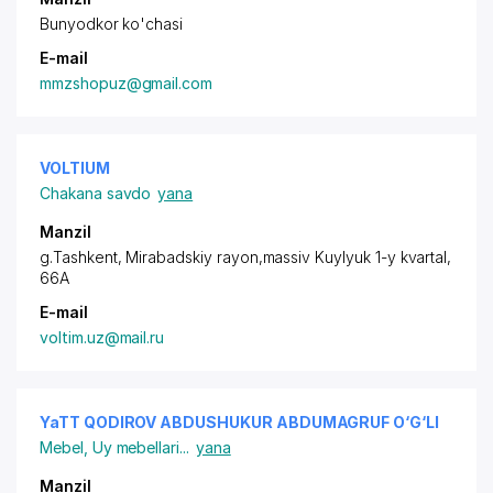
Bunyodkor ko'chasi
E-mail
mmzshopuz@gmail.com
VOLTIUM
Chakana savdo
yana
Manzil
g.Tashkent,
Mirabadskiy rayon
,massiv Kuylyuk 1-y kvartal,
66A
E-mail
voltim.uz@mail.ru
YaTT QODIROV ABDUSHUKUR ABDUMAGRUF O‘G‘LI
Mebel
,
Uy mebellari
...
yana
Manzil