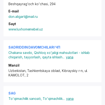
Beshqayrag'och ko'chasi, 294
E-mail
don.aligart@mail.ru
Sayt
www.luxhomemebel.uz
SADRIDDIN DAVOMCHILARI ЧП
Chakana savdo
,
Qishloq xo'jaligi mahsulotlari - ishlab
chiqarish, tayyorlash, qayta ishlash
...
yana
Manzil
Uzbekistan, Tashkentskaya oblast, Kibrayskiy r-n,
ul.
KAMOLOT
, 2
SAG
To'qimachilik sanoati
,
To'qimachilik
...
yana