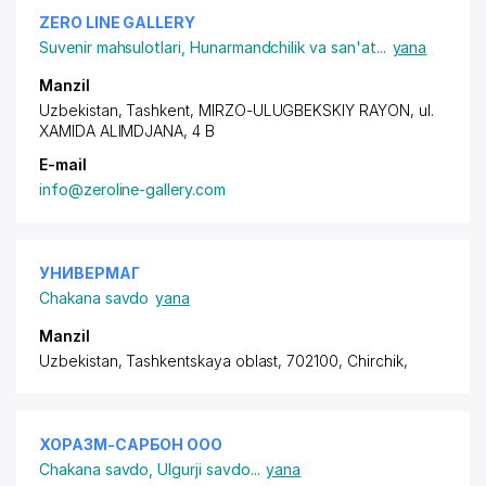
ZERO LINE GALLERY
Suvenir mahsulotlari
,
Hunarmandchilik va san'at
...
yana
Manzil
Uzbekistan, Tashkent,
MIRZO-ULUGBEKSKIY RAYON
,
ul.
XAMIDA ALIMDJANA
, 4 B
E-mail
info@zeroline-gallery.com
УНИВЕРМАГ
Chakana savdo
yana
Manzil
Uzbekistan, Tashkentskaya oblast, 702100, Chirchik,
ХОРАЗМ-САРБОН ООО
Chakana savdo
,
Ulgurji savdo
...
yana