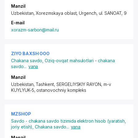
Manzil
Uzbekistan, Xorezmskaya oblast, Urgench,
ul. SANOAT
, 9
E-mail
xorazm-sarbon@mail.ru
ZIYO BAXSH ООО
Chakana savdo
,
Oziq-ovqat mahsulotlari - chakana
savdo
...
yana
Manzil
Uzbekistan, Tashkent,
SERGELIYSKIY RAYON
, m-v
KUYLYUK-5, ostanovochniy kompleks
MZSHOP
Savdo - chakana savdo tizimida elektron hisob (yaratish,
joriy etish)
,
Chakana savdo
...
yana
Manzil