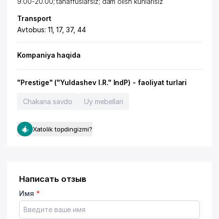
9.00-20.00; tanaffuslarsiz; dam olish kunlarisiz
Transport
Avtobus: 11, 17, 37, 44
Kompaniya haqida
"Prestige" ("Yuldashev I.R." IndP) - faoliyat turlari
Chakana savdo
Uy mebellari
Xatolik topdingizmi?
Написать отзыв
Имя
*