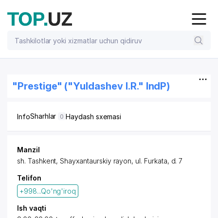
"Prestige" ("Yuldashev I.R." IndP)
Sharhlar
Info
Haydash sxemasi
0
Manzil
sh. Tashkent
,
Shayxantaurskiy rayon
,
ul. Furkata
, d. 7
Telifon
+998...Qo'ng'iroq
Ish vaqti