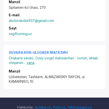
Manzil
Spitamen ko'chasi, 270
E-mail
akobirakobir937@gmail.com
Sayt
sagflooring.uz
SEVARAXON-ULUGBEK МАГАЗИН
Chakana savdo
,
Oziq-ovqat mahsulotlari - sotish, ishlab
chiqarish
...
yana
Manzil
Uzbekistan, Tashkent,
ALMAZARSKIY RAYON
, ul.
KAMARNISO, 10
Hamkorlar:
Apteka.uz
,
Prom.uz
,
Yellowpages.uz