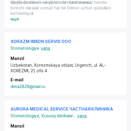
ajoyib davolash natijalari bilan faxrlanamiz.
Klinikada shinam va do'stona muhit mavjud hamda
birinchi darajali xizmat har bir bemor uchun qulaylikni
kafolatlaydi.
ещё
XORAZM IMKON SERVIS ООО
Stomatologiya
yana
Manzil
Uzbekistan, Xorezmskaya oblast, Urgench,
ul. AL-
XOREZMI
, 21, ofis 4
E-mail
dima2828@mail.ru
AURORA MEDICAL SERVICE ЧАСТНАЯ КЛИНИКА
Stomatologiya
,
Xususiy klinikalar
...
yana
Manzil