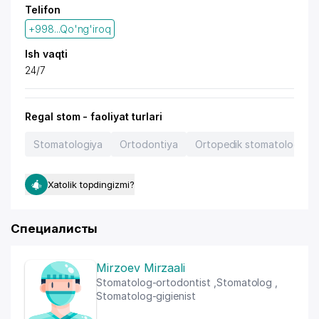
Telifon
+998...Qo'ng'iroq
Ish vaqti
24/7
Regal stom - faoliyat turlari
Stomatologiya
Ortodontiya
Ortopedik stomatologiya
Xatolik topdingizmi?
Специалисты
Mirzoev Mirzaali
Stomatolog-ortodontist
,
Stomatolog
,
Stomatolog-gigienist