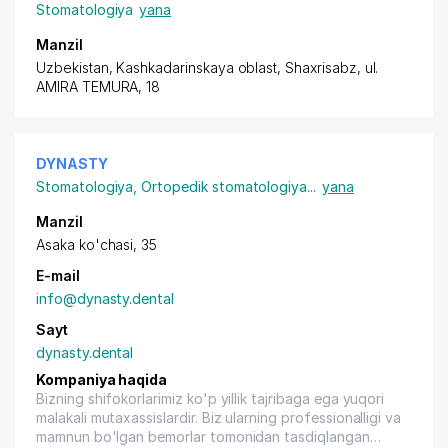
Stomatologiya
yana
Manzil
Uzbekistan, Kashkadarinskaya oblast, Shaxrisabz,
ul.
AMIRA TEMURA
, 18
DYNASTY
Stomatologiya
,
Ortopedik stomatologiya
...
yana
Manzil
Asaka ko'chasi, 35
E-mail
info@dynasty.dental
Sayt
dynasty.dental
Kompaniya haqida
Bizning shifokorlarimiz ko'p yillik tajribaga ega yuqori
malakali mutaxassislardir. Biz ularning professionalligi va
mamnun bo'lgan bemorlar tomonidan tasdiqlangan