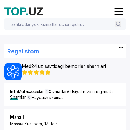
Regal stom
Med24.uz saytidagi bemorlar sharhlari
Mutaxassislar
Info
Xizmatlar
Aktsiyalar va chegirmalar
1
Sharhlar
Haydash sxemasi
0
Manzil
Massiv Kushbegi, 17 dom