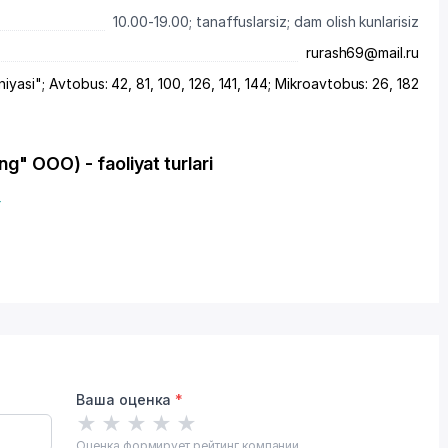
10.00-19.00; tanaffuslarsiz; dam olish kunlarisiz
rurash69@mail.ru
niyasi"; Avtobus: 42, 81, 100, 126, 141, 144; Mikroavtobus: 26, 182
g" OOO) - faoliyat turlari
r
Ваша оценка
*
★
★
★
★
★
Оценка формирует рейтинг компании