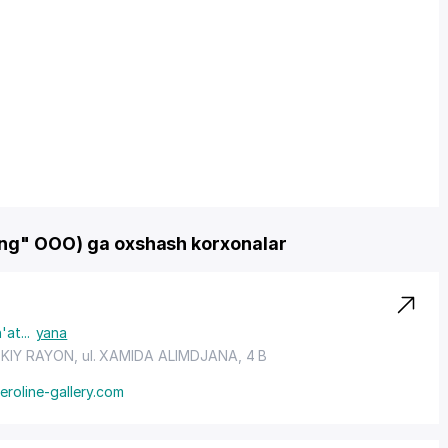
ing" OOO) ga oxshash korxonalar
n'at
...
yana
KIY RAYON
,
ul. XAMIDA ALIMDJANA
, 4 B
roline-gallery.com