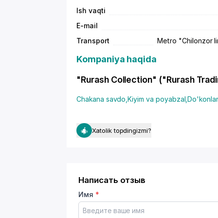
Ish vaqti
E-mail
Transport
Metro "Chilonzor li
Kompaniya haqida
"Rurash Collection" ("Rurash Tradin
Chakana savdo
,
Kiyim va poyabzal
,
Do'konla
Xatolik topdingizmi?
Написать отзыв
Имя
*