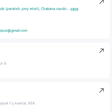
b (yaratish, joriy etish)
,
Chakana savdo
...
yana
opuz@gmail.com
ot 9
ylyuk 1-y kvartal, 66A