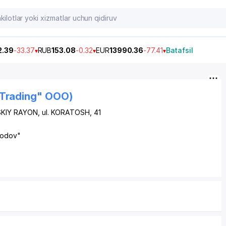
2.39
-33.37
RUB
153.08
-0.32
EUR
13990.36
-77.41
Batafsil
 Trading" OOO)
KIY RAYON
, ul. KORATOSH, 41
rodov"