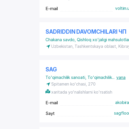
E-mail
voltim.
SADRIDDIN DAVOMCHILARI ЧП
Chakana savdo
,
Qishloq xo'jaligi mahsulotlar
Uzbekistan, Tashkentskaya oblast, Kibray
SAG
To'qimachilik sanoati
,
To'qimachilik
...
yana
Spitamen ko'chasi, 270
xaritada yo'nalishlarni ko'rsatish
E-mail
akobir
Sayt
sagfloo