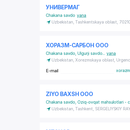
УНИВЕРМАГ
Chakana savdo
yana
Uzbekistan, Tashkentskaya oblast, 70210
ХОРАЗМ-САРБОН ООО
Chakana savdo
,
Ulgurji savdo
...
yana
Uzbekistan, Xorezmskaya oblast, Urgen
E-mail
xorazm
ZIYO BAXSH ООО
Chakana savdo
,
Oziq-ovqat mahsulotlari -
Uzbekistan, Tashkent,
SERGELIYSKIY RA