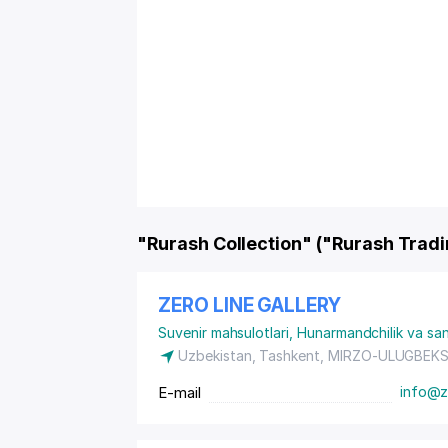
"Rurash Collection" ("Rurash Trad
ZERO LINE GALLERY
Suvenir mahsulotlari
,
Hunarmandchilik va sa
Uzbekistan, Tashkent,
MIRZO-ULUGBEKS
E-mail
info@ze