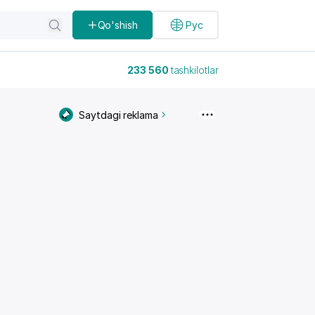
Qo'shish
Рус
233 560
tashkilotlar
Saytdagi reklama