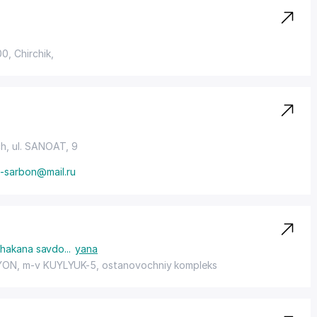
0, Chirchik,
ch,
ul. SANOAT
, 9
-sarbon@mail.ru
 chakana savdo
...
yana
YON
, m-v KUYLYUK-5, ostanovochniy kompleks