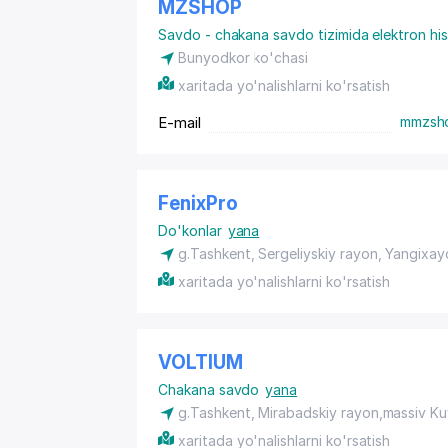
MZSHOP
Savdo - chakana savdo tizimida elektron hiso
Bunyodkor ko'chasi
xaritada yo'nalishlarni ko'rsatish
E-mail
mmzsh
FenixPro
Do'konlar
yana
g.Tashkent,
Sergeliyskiy rayon
, Yangixay
xaritada yo'nalishlarni ko'rsatish
VOLTIUM
Chakana savdo
yana
g.Tashkent,
Mirabadskiy rayon
,massiv Ku
xaritada yo'nalishlarni ko'rsatish