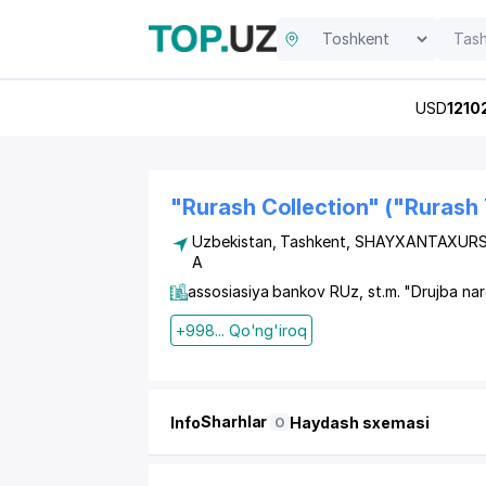
USD
1210
"Rurash Collection" ("Rurash
Uzbekistan,
Tashkent
,
SHAYXANTAXURS
A
assosiasiya bankov RUz, st.m. "Drujba na
+998... Qo'ng'iroq
Sharhlar
Info
Haydash sxemasi
0