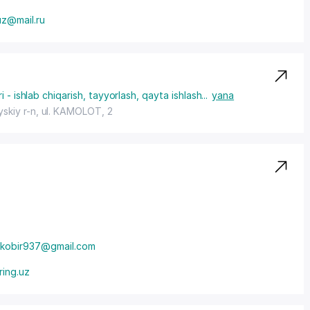
uz@mail.ru
i - ishlab chiqarish, tayyorlash, qayta ishlash
...
yana
skiy r-n,
ul. KAMOLOT
, 2
akobir937@gmail.com
ring.uz