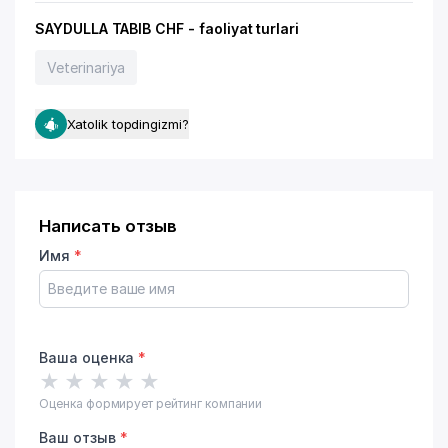
SAYDULLA TABIB CHF - faoliyat turlari
Veterinariya
Xatolik topdingizmi?
Написать отзыв
Имя
*
Ваша оценка
*
★
★
★
★
★
Оценка формирует рейтинг компании
Ваш отзыв
*