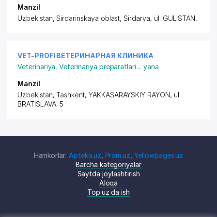
Manzil
Uzbekistan, Sirdarinskaya oblast, Sirdarya,
ul. GULISTAN
,
VET-PROFI ВЕТЕРИНАРНАЯ КЛИНИКА
Veterinariya
,
Veterinariya preparatlari
...
yana
Manzil
Uzbekistan, Tashkent,
YAKKASARAYSKIY RAYON
, ul.
BRATISLAVA, 5
Hamkorlar:
Apteka.uz
,
Prom.uz
,
Yellowpages.uz
Barcha kategoriyalar
Saytda joylashtirish
Aloqa
Top.uz da ish