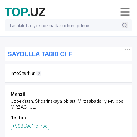
SAYDULLA TABIB CHF
Sharhlar
Info
0
Manzil
Uzbekistan, Sirdarinskaya oblast, Mirzaabadskiy r-n,
pos.
MIRZACHUL
,
Telifon
+998...Qo'ng'iroq