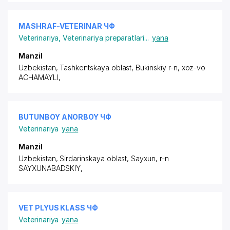
MASHRAF-VETERINAR ЧФ
Veterinariya
,
Veterinariya preparatlari
...
yana
Manzil
Uzbekistan, Tashkentskaya oblast, Bukinskiy r-n,
xoz-vo
ACHAMAYLI
,
BUTUNBOY ANORBOY ЧФ
Veterinariya
yana
Manzil
Uzbekistan, Sirdarinskaya oblast, Sayxun,
r-n
SAYXUNABADSKIY
,
VET PLYUS KLASS ЧФ
Veterinariya
yana