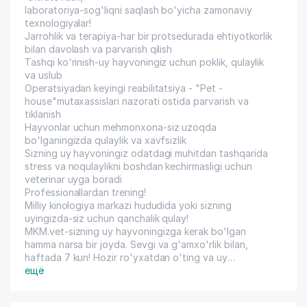
laboratoriya-sog'liqni saqlash bo'yicha zamonaviy
texnologiyalar!
Jarrohlik va terapiya-har bir protsedurada ehtiyotkorlik
bilan davolash va parvarish qilish
Tashqi ko'rinish-uy hayvoningiz uchun poklik, qulaylik
va uslub
Operatsiyadan keyingi reabilitatsiya - "Pet -
house"mutaxassislari nazorati ostida parvarish va
tiklanish
Hayvonlar uchun mehmonxona-siz uzoqda
bo'lganingizda qulaylik va xavfsizlik
Sizning uy hayvoningiz odatdagi muhitdan tashqarida
stress va noqulaylikni boshdan kechirmasligi uchun
veterinar uyga boradi
Professionallardan trening!
Milliy kinologiya markazi hududida yoki sizning
uyingizda-siz uchun qanchalik qulay!
MKM.vet-sizning uy hayvoningizga kerak bo'lgan
hamma narsa bir joyda. Sevgi va g'amxo'rlik bilan,
haftada 7 kun! Hozir ro'yxatdan o'ting va uy
hayvoningizga eng yaxshisini bering!
ещё