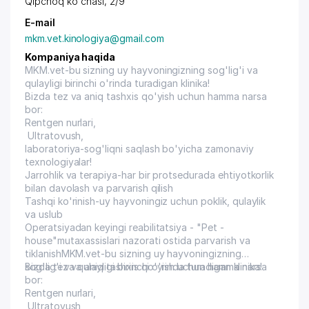
Qipchoq ko'chasi, 2/9
E-mail
mkm.vet.kinologiya@gmail.com
Kompaniya haqida
MKM.vet-bu sizning uy hayvoningizning sog'lig'i va
qulayligi birinchi o'rinda turadigan klinika!
Bizda tez va aniq tashxis qo'yish uchun hamma narsa
bor:
Rentgen nurlari,
Ultratovush,
laboratoriya-sog'liqni saqlash bo'yicha zamonaviy
texnologiyalar!
Jarrohlik va terapiya-har bir protsedurada ehtiyotkorlik
bilan davolash va parvarish qilish
Tashqi ko'rinish-uy hayvoningiz uchun poklik, qulaylik
va uslub
Operatsiyadan keyingi reabilitatsiya - "Pet -
house"mutaxassislari nazorati ostida parvarish va
tiklanishMKM.vet-bu sizning uy hayvoningizning
sog'lig'i va qulayligi birinchi o'rinda turadigan klinika!
Bizda tez va aniq tashxis qo'yish uchun hamma narsa
bor:
Rentgen nurlari,
Ultratovush,