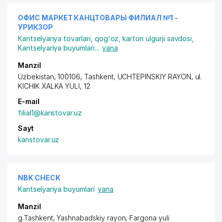
ОФИС МАРКЕТ КАНЦТОВАРЫ ФИЛИАЛ №1 -
УРИКЗОР
Kantselyariya tovarlari, qog'oz, karton ulgurji savdosi
,
Kantselyariya buyumlari
...
yana
Manzil
Uzbekistan, 100106, Tashkent,
UCHTEPINSKIY RAYON
, ul.
KICHIK XALKA YULI, 12
E-mail
filial1@kanstovar.uz
Sayt
kanstovar.uz
NBK CHECK
Kantselyariya buyumlari
yana
Manzil
g.Tashkent,
Yashnabadskiy rayon
, Fargona yuli