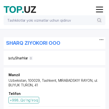
SHARQ ZIYOKORI OOO
Sharhlar
Info
0
Manzil
Uzbekistan, 100029, Tashkent,
MIRABADSKIY RAYON
, ul.
BUYUK TURON, 41
Telifon
+998...Qo'ng'iroq