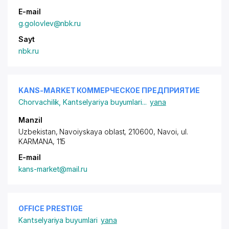
E-mail
g.golovlev@nbk.ru
Sayt
nbk.ru
KANS-MARKET КОММЕРЧЕСКОЕ ПРЕДПРИЯТИЕ
Chorvachilik
,
Kantselyariya buyumlari
...
yana
Manzil
Uzbekistan, Navoiyskaya oblast, 210600, Navoi,
ul.
KARMANA
, 115
E-mail
kans-market@mail.ru
OFFICE PRESTIGE
Kantselyariya buyumlari
yana