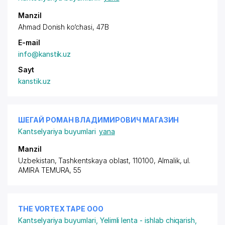
Manzil
Ahmad Donish ko‘chasi, 47B
E-mail
info@kanstik.uz
Sayt
kanstik.uz
ШЕГАЙ РОМАН ВЛАДИМИРОВИЧ МАГАЗИН
Kantselyariya buyumlari
yana
Manzil
Uzbekistan, Tashkentskaya oblast, 110100, Almalik,
ul.
AMIRA TEMURA
, 55
THE VORTEX TAPE ООО
Kantselyariya buyumlari
,
Yelimli lenta - ishlab chiqarish,