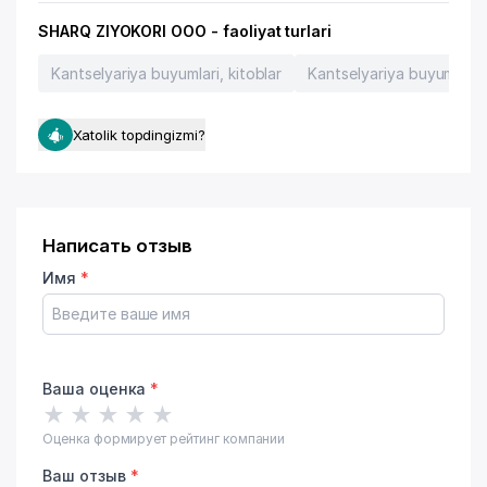
SHARQ ZIYOKORI OOO - faoliyat turlari
Kantselyariya buyumlari, kitoblar
Kantselyariya buyumlari
Xatolik topdingizmi?
Написать отзыв
Имя
*
Ваша оценка
*
★
★
★
★
★
Оценка формирует рейтинг компании
Ваш отзыв
*