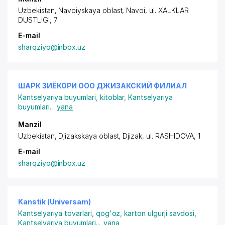
Uzbekistan, Navoiyskaya oblast, Navoi, ul. XALKLAR
DUSTLIGI, 7
E-mail
sharqziyo@inbox.uz
ШАРК ЗИЁКОРИ ООО ДЖИЗАКСКИЙ ФИЛИАЛ
Kantselyariya buyumlari, kitoblar
,
Kantselyariya
buyumlari
...
yana
Manzil
Uzbekistan, Djizakskaya oblast, Djizak, ul. RASHIDOVA, 1
E-mail
sharqziyo@inbox.uz
Kanstik (Universam)
Kantselyariya tovarlari, qog'oz, karton ulgurji savdosi
,
Kantselyariya buyumlari
...
yana