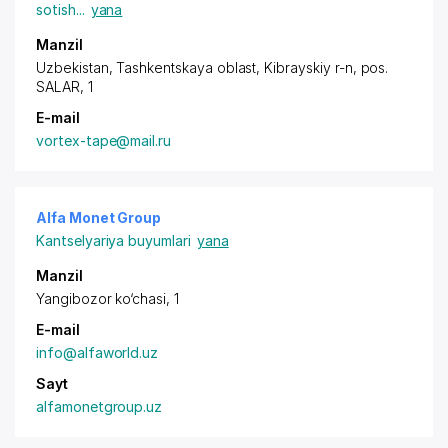
sotish
...
yana
Manzil
Uzbekistan, Tashkentskaya oblast, Kibrayskiy r-n,
pos.
SALAR
, 1
E-mail
vortex-tape@mail.ru
Alfa Monet Group
Kantselyariya buyumlari
yana
Manzil
Yangibozor ko‘chasi, 1
E-mail
info@alfaworld.uz
Sayt
alfamonetgroup.uz