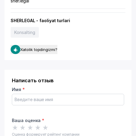
sher.legal
SHERLEGAL - faoliyat turlari
Konsalting
Xatolik topdingizmi?
Написать отзыв
Имя
*
Ваша оценка
*
★
★
★
★
★
Оценка формирует рейтинг компании