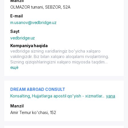
Manzil
OLMAZOR tumani, SEBZOR, 52A
E-mail
m.usanov@vedbridge.uz
Sayt
vedbridge.uz
Kompaniya haqida
vedbridge sizning xaridlaringiz bo'yicha xalqaro
vakilingizdir. Biz bilan xalqaro aloqalarni rivojlantiring.
Sizning qiziqishlaringizni xalqaro miqyosda taqdim
etish. Chet elda ishonchli ishlab chiqaruvchini topamiz.
ещё
Vositachilarsiz to'g'ridan-to'g'ri shartnoma tuzing. Biz
etkazib berish va bojxona rasmiylashtiruvini kalit kalit
bilan tashkil qilamiz. Biz tovarlarni sotmaymiz-siz faqat
xizmat uchun to'laysiz, tovarlarga qo'shimcha
DREAM ABROAD CONSULT
to'lovlarsiz. Biz etkazib beruvchini topishdan tortib
Konsalting
,
Hujjatlarga apostil qo'yish - xizmatlar
...
yana
bojxona rasmiylashtiruvigacha bo'lgan barcha
murakkab narsalarni o'z zimmamizga olamiz. Jahon
Manzil
bozoridagi narxlarni taqqoslang va yanada foydali
Amir Temur ko'chasi, 152
sotib oling.edbridge sizning xaridlaringiz bo'yicha
xalqaro vakilingizdir. Biz bilan xalqaro aloqalarni
rivojlantiring. Sizning qiziqishlaringizni xalqaro miqyosda