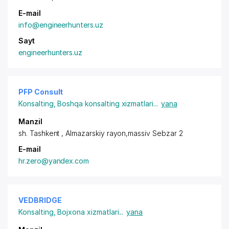
E-mail
info@engineerhunters.uz
Sayt
engineerhunters.uz
PFP Consult
Konsalting
,
Boshqa konsalting xizmatlari
...
yana
Manzil
sh. Tashkent ,
Almazarskiy rayon
,massiv Sebzar 2
E-mail
hr.zero@yandex.com
VEDBRIDGE
Konsalting
,
Bojxona xizmatlari
...
yana