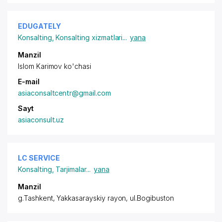
EDUGATELY
Konsalting
,
Konsalting xizmatlari
...
yana
Manzil
Islom Karimov ko'chasi
E-mail
asiaconsaltcentr@gmail.com
Sayt
asiaconsult.uz
LC SERVICE
Konsalting
,
Tarjimalar
...
yana
Manzil
g.Tashkent,
Yakkasarayskiy rayon
, ul.Bogibuston