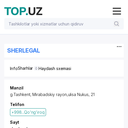
SHERLEGAL
Sharhlar
Info
Haydash sxemasi
0
Manzil
g.Tashkent,
Mirabadskiy rayon
,ulisa Nukus, 21
Telifon
+998...Qo'ng'iroq
Sayt