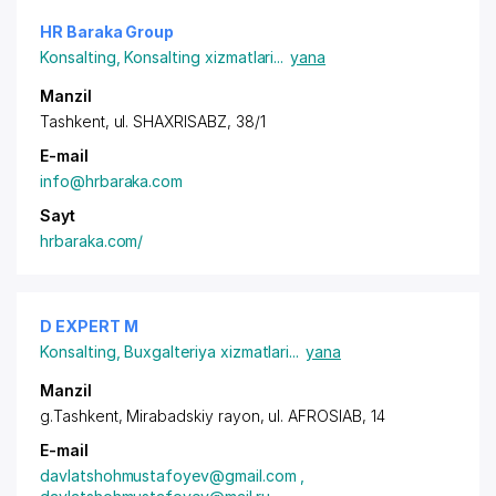
HR Baraka Group
Konsalting
,
Konsalting xizmatlari
...
yana
Manzil
Tashkent, ul. SHAXRISABZ, 38/1
E-mail
info@hrbaraka.com
Sayt
hrbaraka.com/
D EXPERT M
Konsalting
,
Buxgalteriya xizmatlari
...
yana
Manzil
g.Tashkent,
Mirabadskiy rayon
, ul. AFROSIAB, 14
E-mail
davlatshohmustafoyev@gmail.com ,