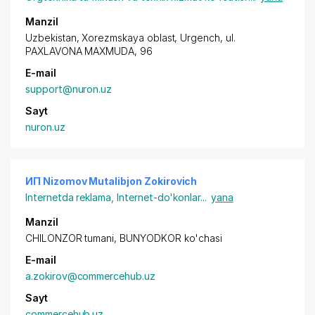
Manzil
Uzbekistan, Xorezmskaya oblast, Urgench, ul.
PAXLAVONA MAXMUDA, 96
E-mail
support@nuron.uz
Sayt
nuron.uz
ИП Nizomov Mutalibjon Zokirovich
Internetda reklama
,
Internet-do'konlar
...
yana
Manzil
CHILONZOR tumani, BUNYODKOR ko'chasi
E-mail
a.zokirov@commercehub.uz
Sayt
commercehub.uz