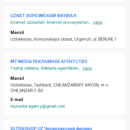
UZNET ХОРЕЗМСКИЙ ФИЛИАЛ
Internet xizmatlari
,
Internet provayderlari
...
yana
Manzil
Uzbekistan, Xorezmskaya oblast, Urgench, ul. BERUNI, 1
MY MEDIA РЕКЛАМНОЕ АГЕНТСТВО
Tashqi reklama
,
Reklama agentliklari
...
yana
Manzil
Uzbekistan, Tashkent,
CHILANZARSKIY RAYON
, m-v
CHILANZAR-1, 60
E-mail
mymedia.agency@gmail.com
ULTRASHOP.UZ Чиланзарский филиал