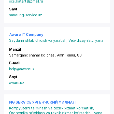
scs_katartal@mail.ru
Sayt
samsung-service.uz
Aware IT Company
Saytlarni ishlab chiqish va yaratish
,
Veb-dizaynlar
...
yana
Manzil
Samarqand shahar ko'chasi. Amir Temur, 80
E-mail
help@aware.uz
Sayt
aware.uz
NG SERVICE УРГЕНЧСКИЙ ФИЛИАЛ
Kompyuterni ta'mirlash va texnik xizmat ko'rsatish
,
Orgtexnika ta'mirlash va texnik xizmat ko'rsatish
...
yana