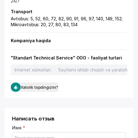
24/7
Transport
Avtobus: 5, 52, 60, 72, 82, 90, 91, 96, 97, 140, 149, 152;
Mikroavtobus: 20, 27, 80, 83, 134
Kompaniya haqida
"Standart Technical Service" OOO - faoliyat turlari
Internet xizmatlari
Saytlarni ishlab chiqish va yaratish
X
Xatolik topdingizmi?
Написать отзыв
Имя
*