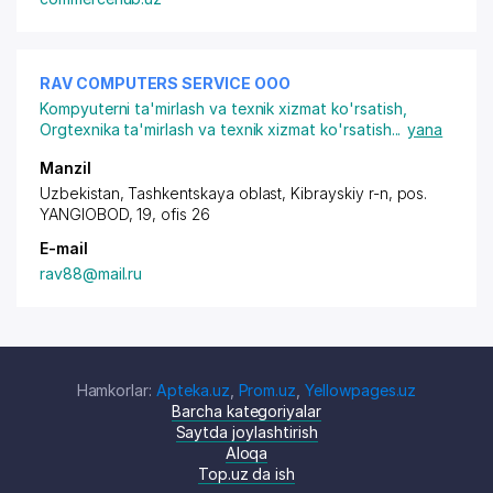
RAV COMPUTERS SERVICE ООО
Kompyuterni ta'mirlash va texnik xizmat ko'rsatish
,
Orgtexnika ta'mirlash va texnik xizmat ko'rsatish
...
yana
Manzil
Uzbekistan, Tashkentskaya oblast, Kibrayskiy r-n,
pos.
YANGIOBOD
, 19, ofis 26
E-mail
rav88@mail.ru
Hamkorlar:
Apteka.uz
,
Prom.uz
,
Yellowpages.uz
Barcha kategoriyalar
Saytda joylashtirish
Aloqa
Top.uz da ish