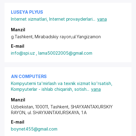
LUSEYA PLYUS
Internet xizmatlari
,
Internet provayderlari
...
yana
Manzil
g.Tashkent,
Mirabadskiy rayon
,ul.Yangizamon
E-mail
info@spi.uz , lama50022005@gmail.com
AN COMPUTERS
Kompyuterni ta'mirlash va texnik xizmat ko'rsatish
,
Kompyuterlar - ishlab chiqarish, sotish
...
yana
Manzil
Uzbekistan, 100011, Tashkent,
SHAYXANTAXURSKIY
RAYON
,
ul. SHAYXANTAXURSKAYA
, 1 A
E-mail
boynet455@gmail.com