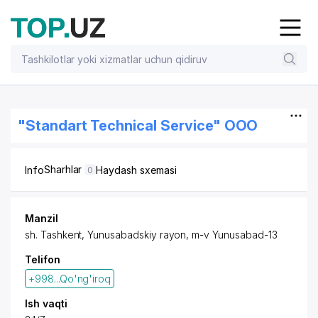
"Standart Technical Service" OOO
Sharhlar
Info
Haydash sxemasi
0
Manzil
sh. Tashkent
,
Yunusabadskiy rayon
,
m-v Yunusabad-13
Telifon
+998...Qo'ng'iroq
Ish vaqti