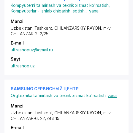
Kompyuterni ta'mirlash va texnik xizmat ko'rsatish
,
Kompyuterlar - ishlab chiqarish, sotish
...
yana
Manzil
Uzbekistan, Tashkent,
CHILANZARSKIY RAYON
, m-v
CHILANZAR-2, 2/25
E-mail
ultrashopuz@gmail.ru
Sayt
ultrashop.uz
SAMSUNG СЕРВИСНЫЙ ЦЕНТР
Orgtexnika ta'mirlash va texnik xizmat ko'rsatish
yana
Manzil
Uzbekistan, Tashkent,
CHILANZARSKIY RAYON
, m-v
CHILANZAR-6, 22, ofis 15
E-mail