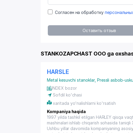
Согласен на обработку
персональны
Оставить отзыв
STANKOZAPCHAST OOO ga oxshash
HARSLE
Metal kesuvchi stanoklar
,
Pressli asbob-usku
INDEX bozor
Sofdil ko'chasi
xaritada yo'nalishlarni ko'rsatish
Kompaniya haqida
1997 yilda tashkil etilgan HARLEY qisqa vaqt 
mashinalari ishlab chiqarish sohasida taniqli
Ushbu yillar davomida kompaniyaning asosiy