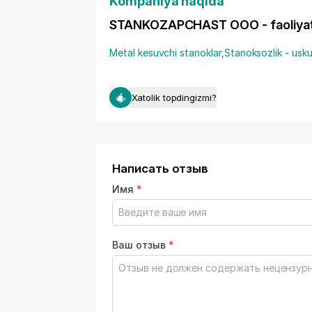
Kompaniya haqida
STANKOZAPCHAST OOO - faoliyat t
Metal kesuvchi stanoklar
,
Stanoksozlik - usku
Xatolik topdingizmi?
Написать отзыв
Имя
*
Ваш отзыв
*