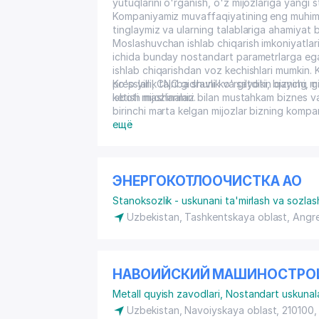
yutuqlarini o'rganish, o'z mijozlariga yangi s
Kompaniyamiz muvaffaqiyatining eng muhim ka
tinglaymiz va ularning talablariga ahamiyat 
Moslashuvchan ishlab chiqarish imkoniyatlar
ichida bunday nostandart parametrlarga ega 
ishlab chiqarishdan voz kechishlari mumkin.
presslari, CNC gidravlik va gilyotin qaychi, g
Ko'p yillik tajriba shuni ko'rsatdiki, bizning
ketish mashinalari.
isboti mijozlarimiz bilan mustahkam biznes 
birinchi marta kelgan mijozlar bizning kom
berib, bir muncha vaqt o'tgach, bizga yana
ещё
berishadi. Sizni mamnuniyat bilan kompaniyam
va samarali hamkorlikka umid qilib, ishlab c
hamroh bo'lishdan mamnun bo'lamiz.
ЭНЕРГОКОТЛООЧИСТКА АО
Stanoksozlik - uskunani ta'mirlash va sozlas
Uzbekistan, Tashkentskaya oblast, Angr
НАВОИЙСКИЙ МАШИНОСТРОИ
Metall quyish zavodlari
,
Nostandart uskunal
Uzbekistan, Navoiyskaya oblast, 210100,