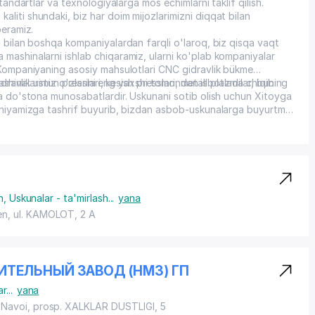
tandartlar va texnologiyalarga mos echimlarni taklif qilish.
liti shundaki, biz har doim mijozlarimizni diqqat bilan
beramiz.
i bilan boshqa kompaniyalardan farqli o'laroq, biz qisqa vaqt
mashinalarni ishlab chiqaramiz, ularni ko'plab kompaniyalar
 Kompaniyaning asosiy mahsulotlari CNC gidravlik bükme
idravlik ustun presslari, kesish presslari, metall plazma chiqib
 mashinalarimiz o'zlarini eng yaxshi tomondan isbotladilar, buning
va do'stona munosabatlardir. Uskunani sotib olish uchun Xitoyga
paniyamizga tashrif buyurib, bizdan asbob-uskunalarga buyurtma
 murojaat qilishadi va bizdan boshqa modellarga buyurtma
izga taklif qilamiz va kutamiz. Biz sizni Xitoyda kutib olishdan
hiqarish imkoniyatlarimiz bilan tanishish uchun kompaniyamizga
h
,
Uskunalar - ta'mirlash
...
yana
en,
ul. KAMOLOT
, 2 A
ТЕЛЬНЫЙ ЗАВОД (НМЗ) ГП
ar
...
yana
 Navoi,
prosp. XALKLAR DUSTLIGI
, 5