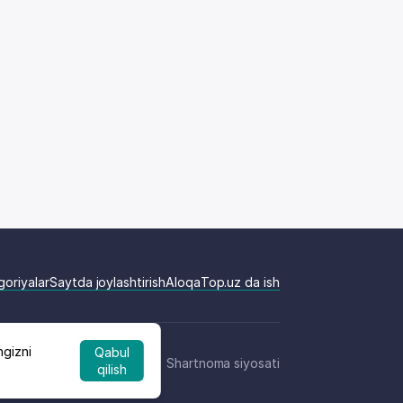
goriyalar
Saytda joylashtirish
Aloqa
Top.uz da ish
ngizni
Qabul
Shartnoma siyosati
qilish