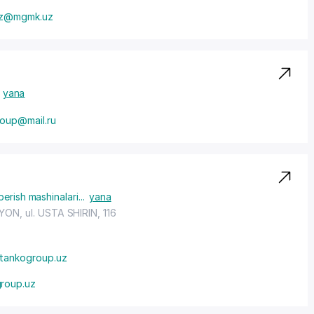
mz@mgmk.uz
yana
oup@mail.ru
erish mashinalari
...
yana
AYON
, ul. USTA SHIRIN, 116
tankogroup.uz
roup.uz