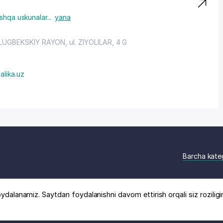
shqa uskunalar
...
yana
LUGBEKSKIY RAYON
, ul. ZIYOLILAR, 4 G
alika.uz
u
Barcha kate
ydalanamiz. Saytdan foydalanishni davom ettirish orqali siz roziligi
logi