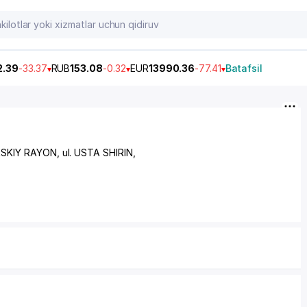
2.39
-33.37
RUB
153.08
-0.32
EUR
13990.36
-77.41
Batafsil
SKIY RAYON
, ul. USTA SHIRIN,