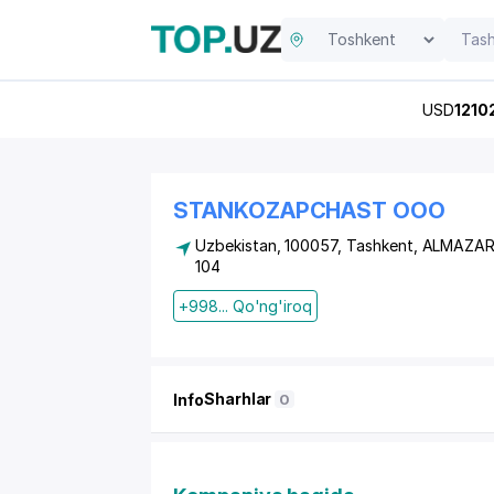
USD
1210
STANKOZAPCHAST OOO
Uzbekistan, 100057, Tashkent,
ALMAZAR
104
+998... Qo'ng'iroq
Sharhlar
Info
0