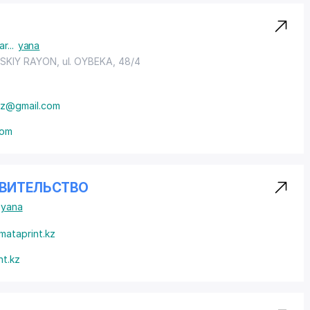
ar
...
yana
SKIY RAYON
,
ul. OYBEKA
, 48/4
uz@gmail.com
com
АВИТЕЛЬСТВО
yana
mataprint.kz
nt.kz