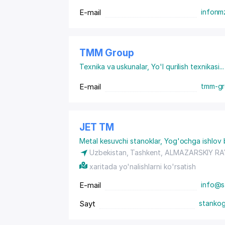
E-mail
infon
TMM Group
Texnika va uskunalar
,
Yo'l qurilish texnikasi
...
E-mail
tmm-gr
JET ТМ
Metal kesuvchi stanoklar
,
Yog'ochga ishlov b
Uzbekistan, Tashkent,
ALMAZARSKIY R
xaritada yo'nalishlarni ko'rsatish
E-mail
info@s
Sayt
stankog