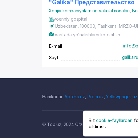
"Galika" Представительство
Xorijiy kompaniyalarning vakolatxonalari
,
Bo
voenniy gospital
Uzbekistan, 100000,
Tashkent
,
MIRZO-U
xaritada yo'nalishlarni ko'rsatish
E-mail
info@g
Sayt
galika.r
Hamkorlar:
Apteka.uz
,
Prom.uz
,
Yellowpages.uz
Biz
cookie-fayllardan
fo
© Top.uz, 2024 O'zbekiston kompaniyalari kata
bildirasiz