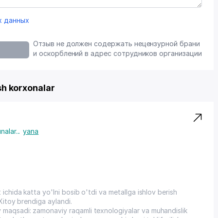
х данных
Отзыв не должен содержать нецензурной брани
и оскорблений в адрес сотрудников организации
 korxonalar
nalar
...
yana
ichida katta yo'lni bosib o'tdi va metallga ishlov berish
 Xitoy brendiga aylandi.
 maqsadi: zamonaviy raqamli texnologiyalar va muhandislik