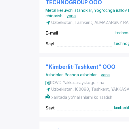
TECHNOGROUP ООО
Metal kesuvchi stanoklar
,
Yog'ochga ishlov 
chiqarish
...
yana
Uzbekistan, Tashkent,
ALMAZARSKIY R
E-mail
techno
Sayt
techno
"Kimberlit-Tashkent" ООО
Asboblar
,
Boshqa asboblar
...
yana
ROVD Yakkasarayskogo r-na
Uzbekistan, 100090,
Tashkent
,
YAKKASA
xaritada yo'nalishlarni ko'rsatish
Sayt
kimberli