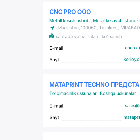
CNC PRO ООО
Metall kesish asbobi
,
Metal kesuvchi stanokl
Uzbekistan, 100060, Tashkent,
MIRABAD
xaritada yo'nalishlarni ko'rsatish
E-mail
cncro.
Sayt
korloy.
MATAPRINT TECHNO ПРЕДСТ
To'qimachilik uskunalari
,
Boshqa uskunalar
...
E-mail
sales@
Sayt
matapri