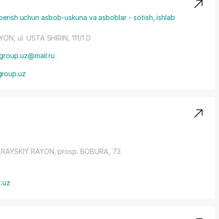
berish uchun asbob-uskuna va asboblar - sotish, ishlab
AYON
, ul. USTA SHIRIN, 111/1 D
group.uz@mail.ru
group.uz
RAYSKIY RAYON
,
prosp. BOBURA
, 73
t.uz