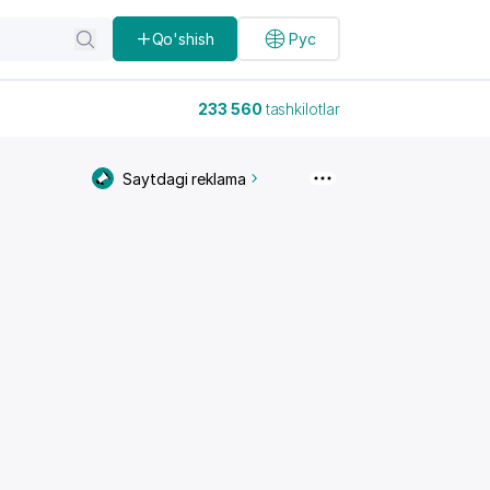
Qo'shish
Рус
233 560
tashkilotlar
Saytdagi reklama