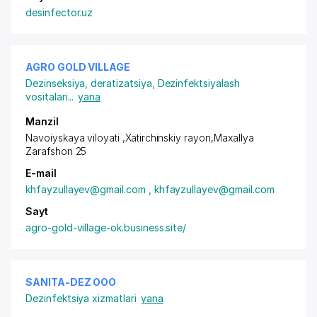
desinfector.uz
AGRO GOLD VILLAGE
Dezinseksiya, deratizatsiya
,
Dezinfektsiyalash
vositalari
...
yana
Manzil
Navoiyskaya viloyati ,Xatirchinskiy rayon
,Maxallya
Zarafshon 25
E-mail
khfayzullayev@gmail.com , khfayzullayev@gmail.com
Sayt
agro-gold-village-ok.business.site/
SANITA-DEZ ООО
Dezinfektsiya xizmatlari
yana