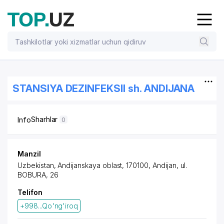
STANSIYA DEZINFEKSII sh. ANDIJANA
Sharhlar
Info
0
Manzil
Uzbekistan, Andijanskaya oblast, 170100, Andijan,
ul.
BOBURA
, 26
Telifon
+998...Qo'ng'iroq