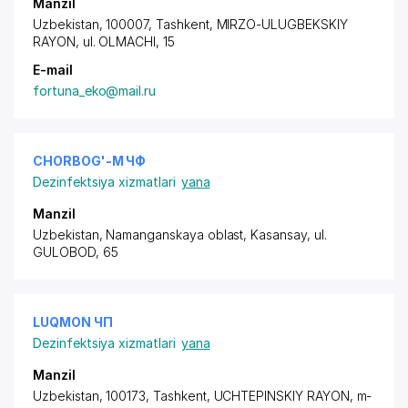
Manzil
Uzbekistan, 100007, Tashkent,
MIRZO-ULUGBEKSKIY
RAYON
, ul. OLMACHI, 15
E-mail
fortuna_eko@mail.ru
CHORBOG'-M ЧФ
Dezinfektsiya xizmatlari
yana
Manzil
Uzbekistan, Namanganskaya oblast, Kasansay,
ul.
GULOBOD
, 65
LUQMON ЧП
Dezinfektsiya xizmatlari
yana
Manzil
Uzbekistan, 100173, Tashkent,
UCHTEPINSKIY RAYON
, m-