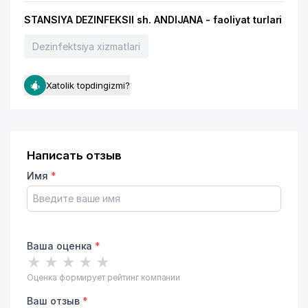
STANSIYA DEZINFEKSII sh. ANDIJANA - faoliyat turlari
Dezinfektsiya xizmatlari
Xatolik topdingizmi?
Написать отзыв
Имя
*
Ваша оценка
*
★
★
★
★
★
Оценка формирует рейтинг компании
Ваш отзыв
*