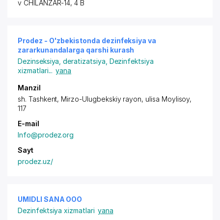
v CHILANZAR-14, 4 B
Prodez - O'zbekistonda dezinfeksiya va
zararkunandalarga qarshi kurash
Dezinseksiya, deratizatsiya
,
Dezinfektsiya
xizmatlari
...
yana
Manzil
sh. Tashkent,
Mirzo-Ulugbekskiy rayon
, ulisa Moylisoy,
117
E-mail
Info@prodez.org
Sayt
prodez.uz/
UMIDLI SANA ООО
Dezinfektsiya xizmatlari
yana