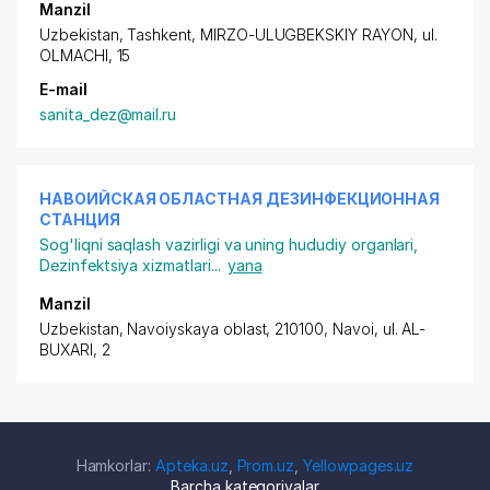
Manzil
Uzbekistan, Tashkent,
MIRZO-ULUGBEKSKIY RAYON
, ul.
OLMACHI, 15
E-mail
sanita_dez@mail.ru
НАВОИЙСКАЯ ОБЛАСТНАЯ ДЕЗИНФЕКЦИОННАЯ
СТАНЦИЯ
Sog'liqni saqlash vazirligi va uning hududiy organlari
,
Dezinfektsiya xizmatlari
...
yana
Manzil
Uzbekistan, Navoiyskaya oblast, 210100, Navoi,
ul. AL-
BUXARI
, 2
Hamkorlar:
Apteka.uz
,
Prom.uz
,
Yellowpages.uz
Barcha kategoriyalar