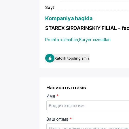
Sayt
Kompaniya haqida
STAREX SIRDARINSKIY FILIAL - faoli
Pochta xizmatlari
,
Kuryer xizmatlari
Xatolik topdingizmi?
Написать отзыв
Имя
*
Ваш отзыв
*