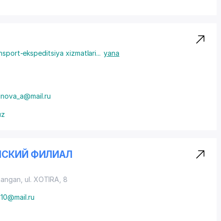
nsport-ekspeditsiya xizmatlari
...
yana
inova_a@mail.ru
uz
НСКИЙ ФИЛИАЛ
angan, ul. XOTIRA, 8
10@mail.ru