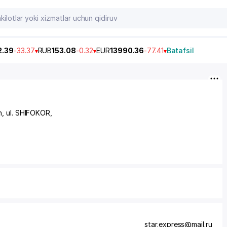
2.39
-33.37
RUB
153.08
-0.32
EUR
13990.36
-77.41
Batafsil
n,
ul. SHIFOKOR
,
star.express@mail.ru