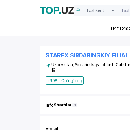
USD
1210
STAREX SIRDARINSKIY FILIAL
Uzbekistan, Sirdarinskaya oblast, Gulista
19
+998... Qo'ng'iroq
Sharhlar
Info
0
E-mail