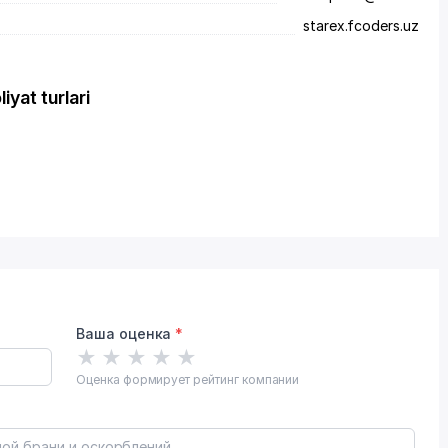
starex.fcoders.uz
yat turlari
Ваша оценка
*
★
★
★
★
★
Оценка формирует рейтинг компании