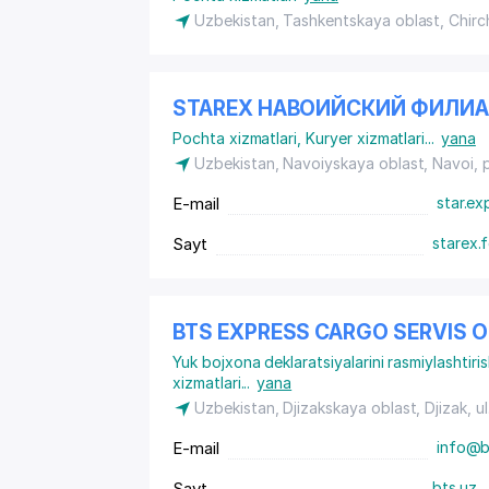
Uzbekistan, Tashkentskaya oblast, Chirch
STAREX НАВОИЙСКИЙ ФИЛИ
Pochta xizmatlari
,
Kuryer xizmatlari
...
yana
Uzbekistan, Navoiyskaya oblast, Navoi,
E-mail
star.ex
Sayt
starex.
BTS EXPRESS CARGO SERVIS
Yuk bojxona deklaratsiyalarini rasmiylashtiris
xizmatlari
...
yana
Uzbekistan, Djizakskaya oblast, Djizak,
u
E-mail
info@b
Sayt
bts.uz