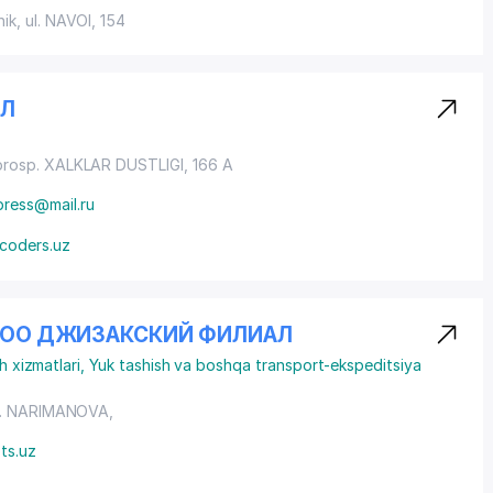
ik, ul. NAVOI, 154
АЛ
prosp. XALKLAR DUSTLIGI
, 166 A
press@mail.ru
fcoders.uz
 ООО ДЖИЗАКСКИЙ ФИЛИАЛ
h xizmatlari
,
Yuk tashish va boshqa transport-ekspeditsiya
l. NARIMANOVA
,
ts.uz