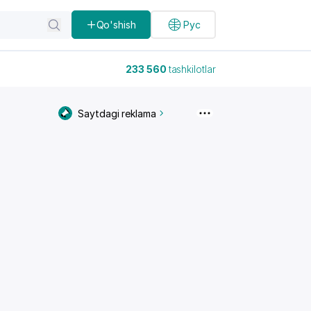
Qo'shish
Рус
233 560
tashkilotlar
Saytdagi reklama