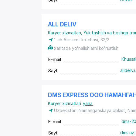
ALL DELIV
Kuryer xizmatlari
,
Yuk tashish va boshqa tra
1-ch Alimkent ko'chasi, 32/2
xaritada yo'nalishlarni ko'rsatish
E-mail
Khussa
Sayt
alldeliv.
DMS EXPRESS ООО НАМАНГА
Kuryer xizmatlari
yana
Uzbekistan, Namanganskaya oblast, Nam
E-mail
dms-20
Sayt
dms.uz