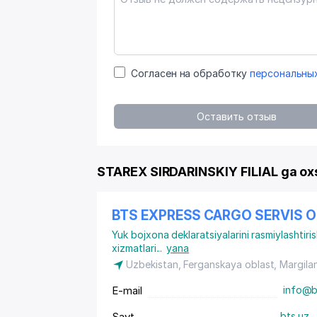
Согласен на обработку
персональны
Оставить отзыв
STAREX SIRDARINSKIY FILIAL ga ox
BTS EXPRESS CARGO SERVIS
Yuk bojxona deklaratsiyalarini rasmiylashtiris
xizmatlari
...
yana
Uzbekistan, Ferganskaya oblast, Margila
E-mail
info@b
Sayt
bts.uz