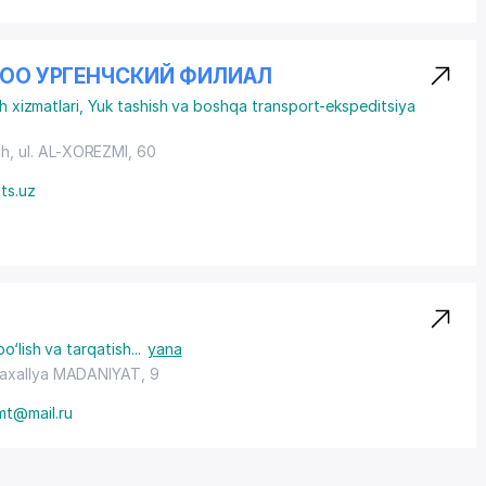
 ООО УРГЕНЧСКИЙ ФИЛИАЛ
h xizmatlari
,
Yuk tashish va boshqa transport-ekspeditsiya
ch,
ul. AL-XOREZMI
, 60
ts.uz
o‘lish va tarqatish
...
yana
axallya MADANIYAT
, 9
mt@mail.ru