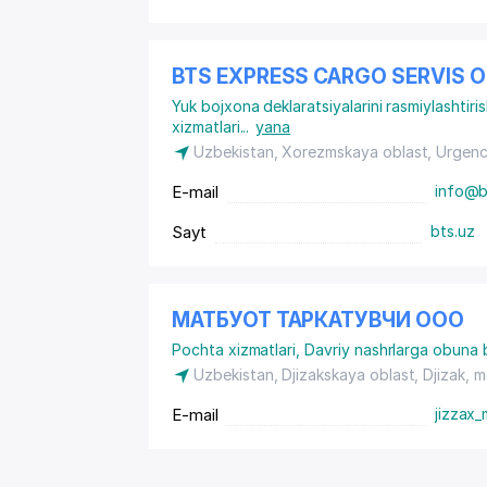
BTS EXPRESS CARGO SERVIS
Yuk bojxona deklaratsiyalarini rasmiylashtiris
xizmatlari
...
yana
Uzbekistan, Xorezmskaya oblast, Urgen
E-mail
info@b
Sayt
bts.uz
МАТБУОТ ТАРКАТУВЧИ ООО
Pochta xizmatlari
,
Davriy nashrlarga obuna b
Uzbekistan, Djizakskaya oblast, Djizak,
m
E-mail
jizzax_