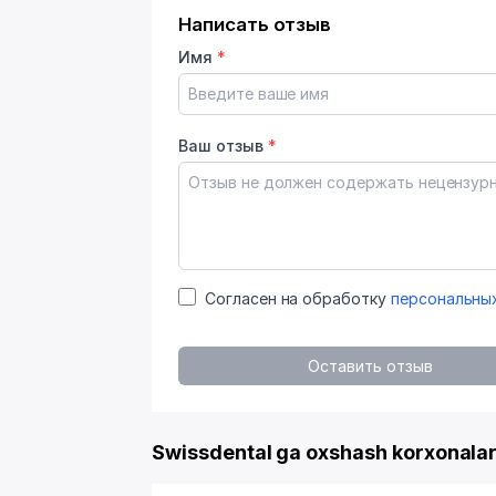
Написать отзыв
Имя
*
Ваш отзыв
*
Согласен на обработку
персональны
Оставить отзыв
Swissdental ga oxshash korxonala