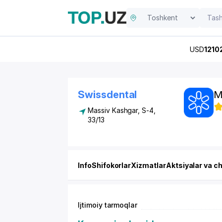
USD
1210
Swissdental
M
Massiv Kashgar, S-4,
33/13
Info
Shifokorlar
Xizmatlar
Aktsiyalar va c
Ijtimoiy tarmoqlar