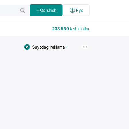
Qo'shish
Рус
233 560
tashkilotlar
Saytdagi reklama