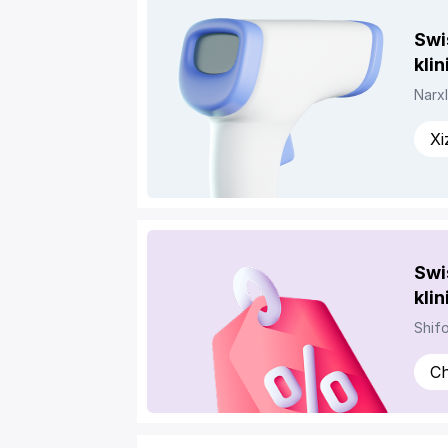
Swi
klin
Narxl
Xi
Swi
kli
Shifo
Ch