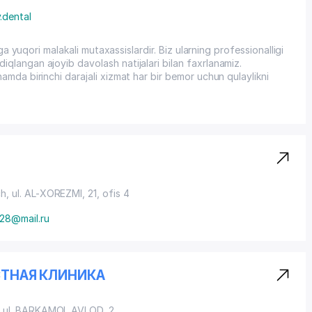
.dental
ega yuqori malakali mutaxassislardir. Biz ularning professionalligi
langan ajoyib davolash natijalari bilan faxrlanamiz.
mda birinchi darajali xizmat har bir bemor uchun qulaylikni
ch,
ul. AL-XOREZMI
, 21, ofis 4
28@mail.ru
АСТНАЯ КЛИНИКА
,
ul. BARKAMOL AVLOD
, 2