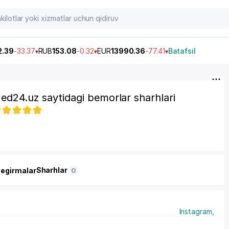
2.39
-33.37
RUB
153.08
-0.32
EUR
13990.36
-77.41
Batafsil
ed24.uz saytidagi bemorlar sharhlari
Sharhlar
hegirmalar
0
Instagram,