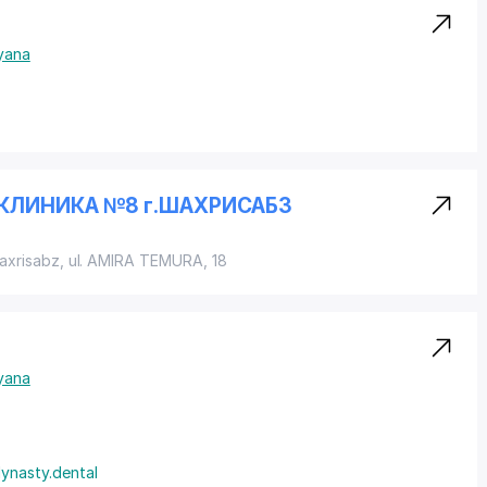
yana
КЛИНИКА №8 г.ШАХРИСАБЗ
haxrisabz,
ul. AMIRA TEMURA
, 18
yana
ynasty.dental