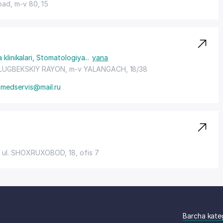
abad,
m-v 80
, 15
klinikalari
,
Stomatologiya
...
yana
LUGBEKSKIY RAYON
, m-v YALANGACH, 18/38
mmedservis@mail.ru
,
ul. SHOXRUXOBOD
, 18, ofis 7
Barcha kate