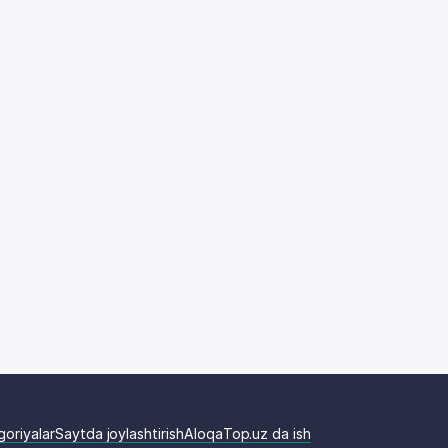
goriyalar
Saytda joylashtirish
Aloqa
Top.uz da ish