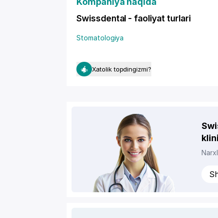
Kompaniya haqida
Swissdental - faoliyat turlari
Stomatologiya
Xatolik topdingizmi?
Swi
klin
Narxl
Sh