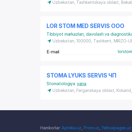
Uzbekistan, Tashkentskaya oblast, Bek
LOR STOM MED SERVIS ООО
Tibbiyot markazlari, davolash va diagnostika 
Uzbekistan, 100000, Tashkent,
MIRZO-U
E-mail
lorsto
STOMA LYUKS SERVIS ЧП
Stomatologiya
yana
Uzbekistan, Ferganskaya oblast, Kokand
Hamkorlar:
Apteka.uz
,
Prom.uz
,
Yellowpages.uz