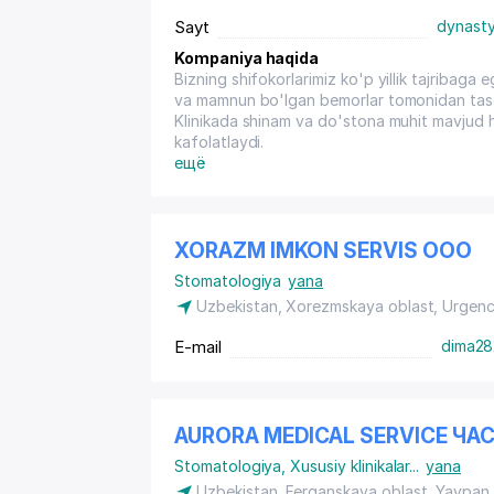
Sayt
dynasty
Kompaniya haqida
Bizning shifokorlarimiz ko'p yillik tajribaga 
va mamnun bo'lgan bemorlar tomonidan tasdiq
Klinikada shinam va do'stona muhit mavjud ha
kafolatlaydi.
ещё
XORAZM IMKON SERVIS ООО
Stomatologiya
yana
Uzbekistan, Xorezmskaya oblast, Urgen
E-mail
dima28
AURORA MEDICAL SERVICE Ч
Stomatologiya
,
Xususiy klinikalar
...
yana
Uzbekistan, Ferganskaya oblast, Yaypan