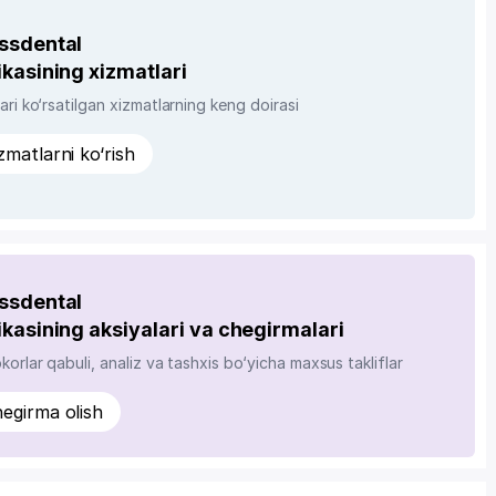
ssdental
ikasining xizmatlari
ari ko‘rsatilgan xizmatlarning keng doirasi
zmatlarni ko‘rish
ssdental
nikasining aksiyalari va chegirmalari
korlar qabuli, analiz va tashxis bo‘yicha maxsus takliflar
egirma olish