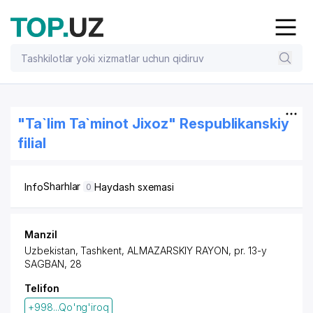
"Ta`lim Ta`minot Jixoz" Respublikanskiy
filial
Sharhlar
Info
Haydash sxemasi
0
Manzil
Uzbekistan,
Tashkent
,
ALMAZARSKIY RAYON
,
pr. 13-y
SAGBAN
, 28
Telifon
+998...Qo'ng'iroq