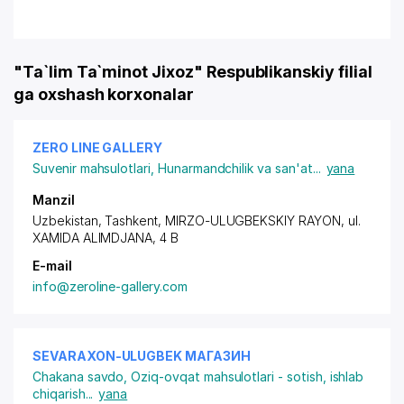
"Ta`lim Ta`minot Jixoz" Respublikanskiy filial
ga oxshash korxonalar
ZERO LINE GALLERY
Suvenir mahsulotlari
,
Hunarmandchilik va san'at
...
yana
Manzil
Uzbekistan, Tashkent,
MIRZO-ULUGBEKSKIY RAYON
,
ul.
XAMIDA ALIMDJANA
, 4 B
E-mail
info@zeroline-gallery.com
SEVARAXON-ULUGBEK МАГАЗИН
Chakana savdo
,
Oziq-ovqat mahsulotlari - sotish, ishlab
chiqarish
...
yana