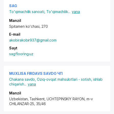
SAG
To'qimachilik sanoati
,
To'qimachilik
...
yana
Manzil
Spitamen ko'chasi, 270
E-mail
akobirakobir937@gmail.com
Sayt
sagflooring.uz
MUXLISA FIRDAVS SAVDO ЧП
Chakana savdo
,
Oziq-ovqat mahsulotlari - sotish, ishlab
chiqarish
...
yana
Manzil
Uzbekistan, Tashkent,
UCHTEPINSKIY RAYON
, m-v
CHILANZAR-25, 35/46