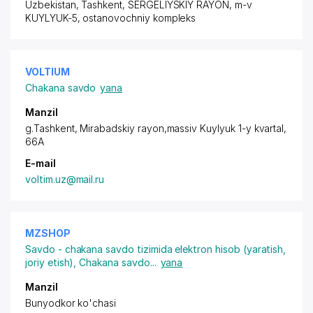
Uzbekistan, Tashkent,
SERGELIYSKIY RAYON
, m-v
KUYLYUK-5, ostanovochniy kompleks
VOLTIUM
Chakana savdo
yana
Manzil
g.Tashkent,
Mirabadskiy rayon
,massiv Kuylyuk 1-y kvartal,
66A
E-mail
voltim.uz@mail.ru
MZSHOP
Savdo - chakana savdo tizimida elektron hisob (yaratish,
joriy etish)
,
Chakana savdo
...
yana
Manzil
Bunyodkor ko'chasi