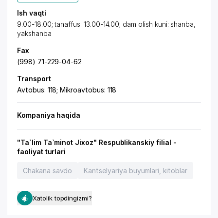
Ish vaqti
9.00-18.00; tanaffus: 13.00-14.00; dam olish kuni: shanba,
yakshanba
Fax
(998) 71-229-04-62
Transport
Avtobus: 118; Mikroavtobus: 118
Kompaniya haqida
"Ta`lim Ta`minot Jixoz" Respublikanskiy filial -
faoliyat turlari
Chakana savdo
Kantselyariya buyumlari, kitoblar
Xatolik topdingizmi?