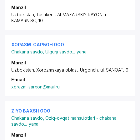
Manzil
Uzbekistan, Tashkent,
ALMAZARSKIY RAYON
, ul.
KAMARNISO, 10
ХОРАЗМ-САРБОН ООО
Chakana savdo
,
Ulgurji savdo
...
yana
Manzil
Uzbekistan, Xorezmskaya oblast, Urgench,
ul. SANOAT
, 9
E-mail
xorazm-sarbon@mail.ru
ZIYO BAXSH ООО
Chakana savdo
,
Oziq-ovqat mahsulotlari - chakana
savdo
...
yana
Manzil