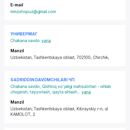
E-mail
mmzshopuz@gmail.com
УНИВЕРМАГ
Chakana savdo
yana
Manzil
Uzbekistan, Tashkentskaya oblast, 702100, Chirchik,
SADRIDDIN DAVOMCHILARI ЧП
Chakana savdo
,
Qishloq xo'jaligi mahsulotlari - ishlab
chiqarish, tayyorlash, qayta ishlash
...
yana
Manzil
Uzbekistan, Tashkentskaya oblast, Kibrayskiy r-n,
ul.
KAMOLOT
, 2