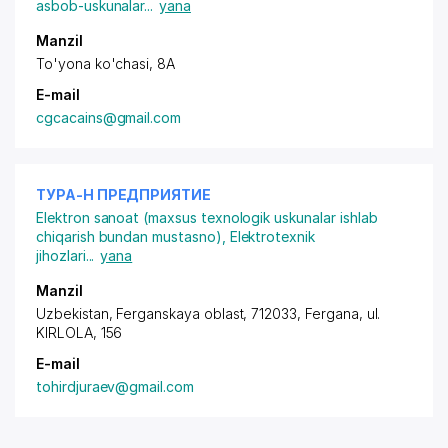
asbob-uskunalar
...
yana
Manzil
To'yona ko'chasi, 8A
E-mail
cgcacains@gmail.com
ТУРА-Н ПРЕДПРИЯТИЕ
Elektron sanoat (maxsus texnologik uskunalar ishlab
chiqarish bundan mustasno)
,
Elektrotexnik
jihozlari
...
yana
Manzil
Uzbekistan, Ferganskaya oblast, 712033, Fergana,
ul.
KIRLOLA
, 156
E-mail
tohirdjuraev@gmail.com