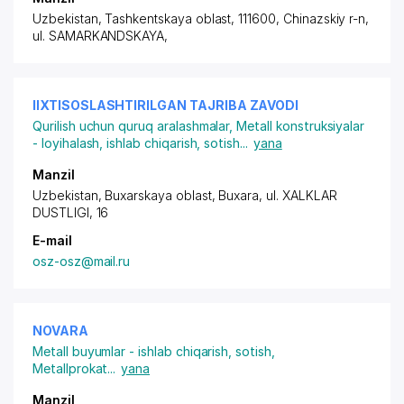
Uzbekistan, Tashkentskaya oblast, 111600, Chinazskiy r-n,
ul. SAMARKANDSKAYA
,
IIXTISOSLASHTIRILGAN TAJRIBA ZAVODI
Qurilish uchun quruq aralashmalar
,
Metall konstruksiyalar
- loyihalash, ishlab chiqarish, sotish
...
yana
Manzil
Uzbekistan, Buxarskaya oblast, Buxara,
ul. XALKLAR
DUSTLIGI
, 16
E-mail
osz-osz@mail.ru
NOVARA
Metall buyumlar - ishlab chiqarish, sotish
,
Metallprokat
...
yana
Manzil