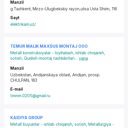
Manzil
g.Tashkent,
Mirzo-Ulugbekskiy rayon
,ulisa Usta Shirin, 116
Sayt
elektrikam.uz/
TEMUR MALIK MAXSUS MONTAJ ООО
Metall konstruksiyalar - loyihalash, ishlab chiqarish,
sotish
,
Qurilish-montaj tashkilotlari
...
yana
Manzil
Uzbekistan, Andijanskaya oblast, Andijan,
prosp.
CHULPAN
, 183
E-mail
tmmm.0205@gmail.ru
KAIDIYA GROUP
Metall buyumlar - ishlab chiqarish, sotish
,
Metallurgiya -