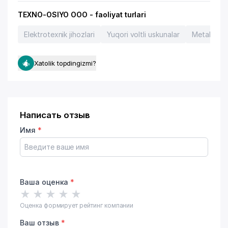
TEXNO-OSIYO OOO - faoliyat turlari
Elektrotexnik jihozlari
Yuqori voltli uskunalar
Metall buyu
Xatolik topdingizmi?
Написать отзыв
Имя
*
Ваша оценка
*
★
★
★
★
★
Оценка формирует рейтинг компании
Ваш отзыв
*