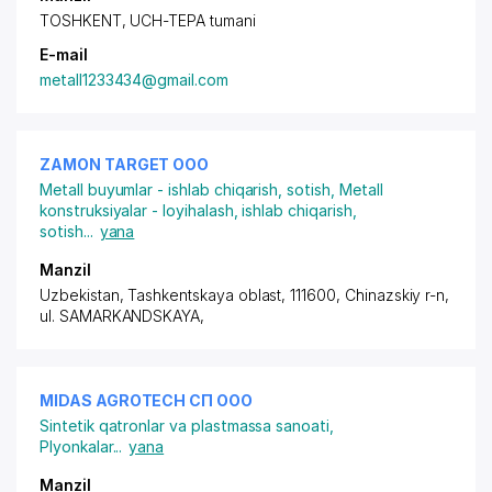
TOSHKENT, UCH-TEPA tumani
E-mail
metall1233434@gmail.com
ZAMON TARGET ООО
Metall buyumlar - ishlab chiqarish, sotish
,
Metall
konstruksiyalar - loyihalash, ishlab chiqarish,
sotish
...
yana
Manzil
Uzbekistan, Tashkentskaya oblast, 111600, Chinazskiy r-n,
ul. SAMARKANDSKAYA
,
MIDAS AGROTECH СП ООО
Sintetik qatronlar va plastmassa sanoati
,
Plyonkalar
...
yana
Manzil