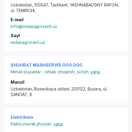
Uzbekistan, 100047, Tashkent,
YASHNABADSKIY RAYON
,
ul. TEMIRCHI,
E-mail
info@midasagrotech.uz
Sayt
midasagrotech.uz
SHUHRAT MASHSERVIS ООО ООО
Metall buyumlar - ishlab chiqarish, sotish
yana
Manzil
Uzbekistan, Buxarskaya oblast, 200122, Buxara, ul.
SANOAT, 8
Elektrikam
Elektrotexnik jihozlari
yana