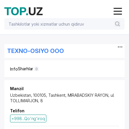
TEXNO-OSIYO OOO
Sharhlar
Info
0
Manzil
Uzbekistan, 100105, Tashkent,
MIRABADSKIY RAYON
,
ul.
TOLLIMARJON
, 8
Telifon
+998...Qo'ng'iroq