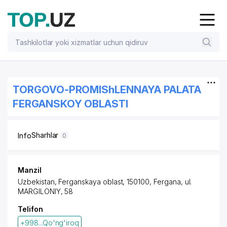
TORGOVO-PROMIShLENNAYA PALATA
FERGANSKOY OBLASTI
Sharhlar
Info
0
Manzil
Uzbekistan, Ferganskaya oblast, 150100, Fergana,
ul.
MARGILONIY
, 58
Telifon
+998...Qo'ng'iroq