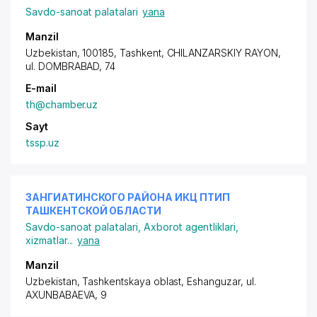
Savdo-sanoat palatalari
yana
Manzil
Uzbekistan, 100185, Tashkent,
CHILANZARSKIY RAYON
,
ul. DOMBRABAD, 74
E-mail
th@chamber.uz
Sayt
tssp.uz
ЗАНГИАТИНСКОГО РАЙОНА ИКЦ ПТИП
ТАШКЕНТСКОЙ ОБЛАСТИ
Savdo-sanoat palatalari
,
Axborot agentliklari,
xizmatlar
...
yana
Manzil
Uzbekistan, Tashkentskaya oblast, Eshanguzar,
ul.
AXUNBABAEVA
, 9