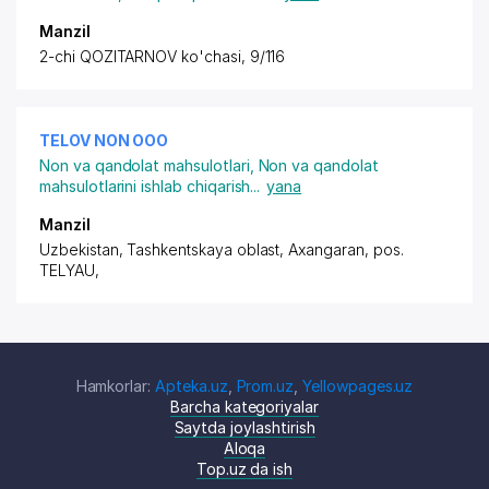
Manzil
2-chi QOZITARNOV ko'chasi, 9/116
TELOV NON ООО
Non va qandolat mahsulotlari
,
Non va qandolat
mahsulotlarini ishlab chiqarish
...
yana
Manzil
Uzbekistan, Tashkentskaya oblast, Axangaran,
pos.
TELYAU
,
Hamkorlar:
Apteka.uz
,
Prom.uz
,
Yellowpages.uz
Barcha kategoriyalar
Saytda joylashtirish
Aloqa
Top.uz da ish