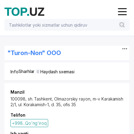
"Turon-Non" OOO
Sharhlar
Info
Haydash sxemasi
0
Manzil
100098,
sh. Tashkent
,
Olmazorskiy rayon
, m-v Karakamish
2/1,
ul. Korakamish-1
, d. 35, ofis 35
Telifon
+998...Qo'ng'iroq
Ish vaqti