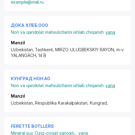
example@mail.ru
ДОКА ХЛЕБ ООО
Non va qandolat mahsulotlarini ishlab chiqarish
yana
Manzil
Uzbekistan, Tashkent,
MIRZO-ULUGBEKSKIY RAYON
, m-v
YALANGACH, 14 B
КУНГРАД НОН АО
Non va qandolat mahsulotlarini ishlab chiqarish
yana
Manzil
Uzbekistan, Respublika Karakalpakstan, Kungrad,
FERETTE BOTLLERS
Mineral suv
,
Oziq-ovqat sanoati
...
yana