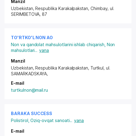
Manzil
Uzbekistan, Respublika Karakalpakstan, Chimbay,
ul.
SERIMBETOVA
, 87
TO'RTKO'L NON АО
Non va qandolat mahsulotlarini ishlab chiqarish
,
Non
mahsulotlari
...
yana
Manzil
Uzbekistan, Respublika Karakalpakstan, Turtkul,
ul.
SAMARKADSKAYA
,
E-mail
turtkulnon@mail.ru
BARAKA SUCCESS
Polistirol
,
Oziq-ovqat sanoati
...
yana
E-mail