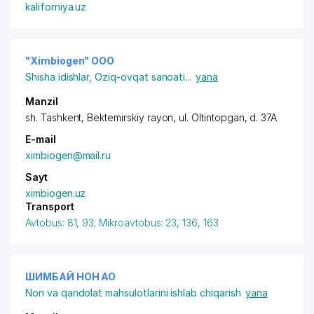
kaliforniya.uz
"Ximbiogen" OOО
Shisha idishlar
,
Oziq-ovqat sanoati
...
yana
Manzil
sh. Tashkent
,
Bektemirskiy rayon
,
ul. Oltintopgan
, d. 37A
E-mail
ximbiogen@mail.ru
Sayt
ximbiogen.uz
Transport
Avtobus: 81, 93; Mikroavtobus: 23, 136, 163
ШИМБАЙ НОН АО
Non va qandolat mahsulotlarini ishlab chiqarish
yana