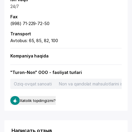
24/7
Fax
(998) 71-229-72-50
Transport
Avtobus: 65, 85, 82, 100
Kompaniya haqida
"Turon-Non" OOO - faoliyat turlari
Oziq-ovqat sanoati
Non va qandolat mahsulotlarini ishlab
Xatolik topdingizmi?
Написать отзыв