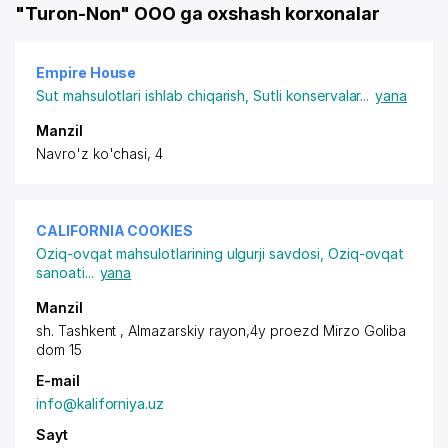
"Turon-Non" OOO ga oxshash korxonalar
Empire House
Sut mahsulotlari ishlab chiqarish
,
Sutli konservalar
...
yana
Manzil
Navro'z ko'chasi, 4
CALIFORNIA COOKIES
Oziq-ovqat mahsulotlarining ulgurji savdosi
,
Oziq-ovqat
sanoati
...
yana
Manzil
sh. Tashkent ,
Almazarskiy rayon
,4y proezd Mirzo Goliba
dom 15
E-mail
info@kaliforniya.uz
Sayt