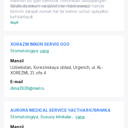
mamnun bo'lgan bemorlar tomonidan tasdiqlangan
ajoyib davolash natijalari bilan faxrlanamiz.
Klinikada shinam va do'stona muhit mavjud hamda
birinchi darajali xizmat har bir bemor uchun qulaylikni
kafolatlaydi.
ещё
XORAZM IMKON SERVIS ООО
Stomatologiya
yana
Manzil
Uzbekistan, Xorezmskaya oblast, Urgench,
ul. AL-
XOREZMI
, 21, ofis 4
E-mail
dima2828@mail.ru
AURORA MEDICAL SERVICE ЧАСТНАЯ КЛИНИКА
Stomatologiya
,
Xususiy klinikalar
...
yana
Manzil