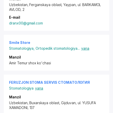
Uzbekistan, Ferganskaya oblast, Yaypan,
ul. BARKAMOL
AVLOD
, 2
E-mail
dranx00@gmail.com
Smile Store
Stomatologiya
,
Ortopedik stomatologiya
...
yana
Manzil
Amir Temur shox ko'chasi
FERUZJON STOMA SERVIS СТОМАТОЛОГИЯ
Stomatologiya
yana
Manzil
Uzbekistan, Buxarskaya oblast, Gijduvan,
ul. YUSUFA
XAMADONI
, 137