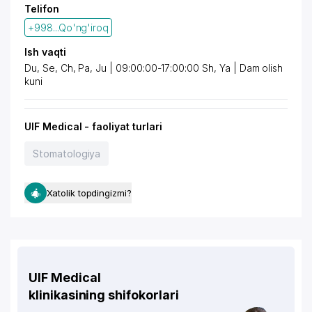
Telifon
+998...Qo'ng'iroq
Ish vaqti
Du, Se, Ch, Pa, Ju | 09:00:00-17:00:00 Sh, Ya | Dam olish
kuni
UIF Medical - faoliyat turlari
Stomatologiya
Xatolik topdingizmi?
UIF Medical
klinikasining shifokorlari