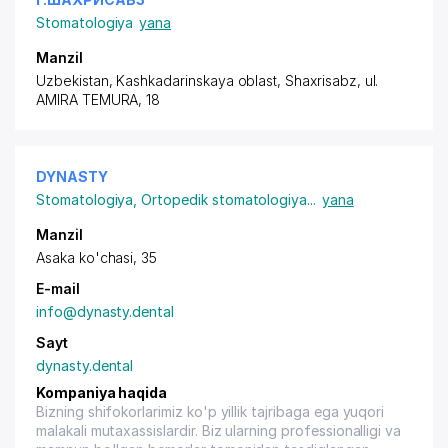
Stomatologiya
yana
Manzil
Uzbekistan, Kashkadarinskaya oblast, Shaxrisabz,
ul.
AMIRA TEMURA
, 18
DYNASTY
Stomatologiya
,
Ortopedik stomatologiya
...
yana
Manzil
Asaka ko'chasi, 35
E-mail
info@dynasty.dental
Sayt
dynasty.dental
Kompaniya haqida
Bizning shifokorlarimiz ko'p yillik tajribaga ega yuqori
malakali mutaxassislardir. Biz ularning professionalligi va