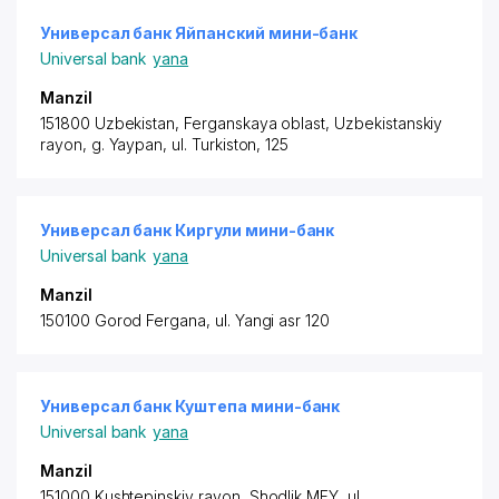
Универсал банк Яйпанский мини-банк
Universal bank
yana
Manzil
151800 Uzbekistan, Ferganskaya oblast,
Uzbekistanskiy
rayon
, g. Yaypan, ul. Turkiston, 125
Универсал банк Киргули мини-банк
Universal bank
yana
Manzil
150100 Gorod Fergana, ul. Yangi asr 120
Универсал банк Куштепа мини-банк
Universal bank
yana
Manzil
151000 Kushtepinskiy rayon
, Shodlik MFY, ul.