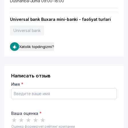
Dushanba-Juma 09:00-18:00
Universal bank Buxara mini-banki - faoliyat turlari
Universal bank
Xatolik topdingizmi?
Написать отзыв
Имя
*
Ваша оценка
*
★
★
★
★
★
Оценка формирует рейтинг компании