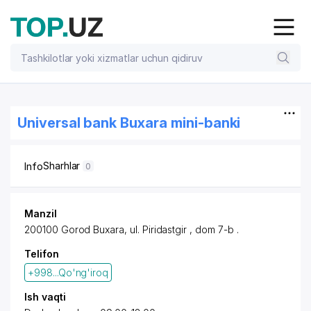
Universal bank Buxara mini-banki
Sharhlar
Info
0
Manzil
200100 Gorod Buxara, ul. Piridastgir , dom 7-b .
Telifon
+998...Qo'ng'iroq
Ish vaqti