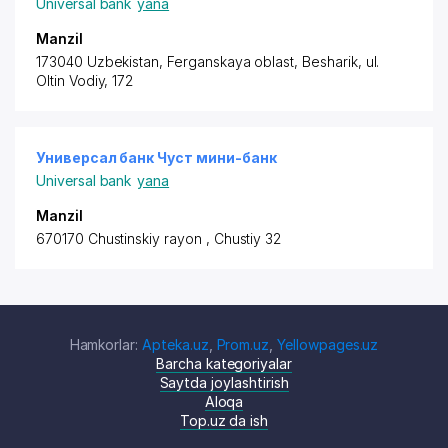
Universal bank
yana
Manzil
173040 Uzbekistan, Ferganskaya oblast, Besharik, ul.
Oltin Vodiy, 172
Универсал банк Чуст мини-банк
Universal bank
yana
Manzil
670170 Chustinskiy rayon
, Chustiy 32
Hamkorlar:
Apteka.uz
,
Prom.uz
,
Yellowpages.uz
Barcha kategoriyalar
Saytda joylashtirish
Aloqa
Top.uz da ish