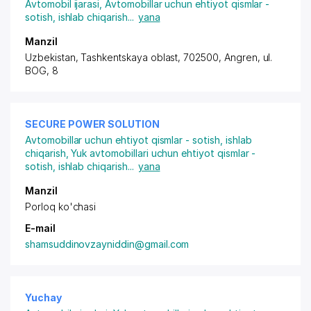
Avtomobil ijarasi
,
Avtomobillar uchun ehtiyot qismlar -
sotish, ishlab chiqarish
...
yana
Manzil
Uzbekistan, Tashkentskaya oblast, 702500, Angren,
ul.
BOG
, 8
SECURE POWER SOLUTION
Avtomobillar uchun ehtiyot qismlar - sotish, ishlab
chiqarish
,
Yuk avtomobillari uchun ehtiyot qismlar -
sotish, ishlab chiqarish
...
yana
Manzil
Porloq ko'chasi
E-mail
shamsuddinovzayniddin@gmail.com
Yuchay