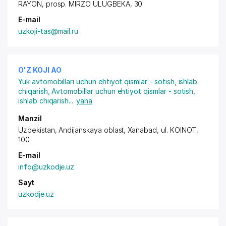
RAYON
,
prosp. MIRZO ULUGBEKA
, 30
E-mail
uzkoji-tas@mail.ru
O'Z KOJI АО
Yuk avtomobillari uchun ehtiyot qismlar - sotish, ishlab
chiqarish
,
Avtomobillar uchun ehtiyot qismlar - sotish,
ishlab chiqarish
...
yana
Manzil
Uzbekistan, Andijanskaya oblast, Xanabad,
ul. KOINOT
,
100
E-mail
info@uzkodje.uz
Sayt
uzkodje.uz