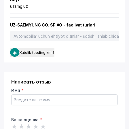
uzsmg.uz
UZ-SAEMYUNG CO. SP AO - faoliyat turlari
Avtomobillar uchun ehtiyot qismlar - sotish, ishlab chiqarish
Xatolik topdingizmi?
Написать отзыв
Имя
*
Ваша оценка
*
★
★
★
★
★