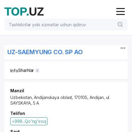
UZ-SAEMYUNG CO. SP AO
Sharhlar
Info
0
Manzil
Uzbekistan, Andijanskaya oblast, 170105, Andijan,
ul.
SAYSKAYA
, 5 A
Telifon
+998...Qo'ng'iroq
Sayt