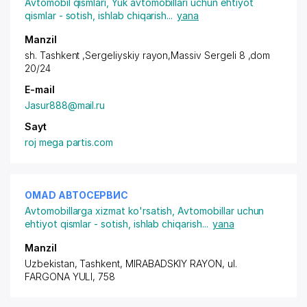
Avtomobil qismlari
,
Yuk avtomobillari uchun ehtiyot
qismlar - sotish, ishlab chiqarish
...
yana
Manzil
sh. Tashkent ,Sergeliyskiy rayon
,Massiv Sergeli 8 ,dom
20/24
E-mail
Jasur888@mail.ru
Sayt
roj mega partis.com
OMAD АВТОСЕРВИС
Avtomobillarga xizmat ko'rsatish
,
Avtomobillar uchun
ehtiyot qismlar - sotish, ishlab chiqarish
...
yana
Manzil
Uzbekistan, Tashkent,
MIRABADSKIY RAYON
, ul.
FARGONA YULI, 758