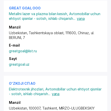
GREAT GOAL ООО
Metallni lazer va plazma bilan kesish
,
Avtomobillar uchun
ehtiyot qismlar - sotish, ishlab chiqarish
...
yana
Manzil
Uzbekistan, Tashkentskaya oblast, 111600, Chinaz,
ul.
BERUNI
, 7
E-mail
greatgoal@list.ru
Sayt
greatgoal.uz
O'ZKOJI СП АО
Elektrotexnik jihozlari
,
Avtomobillar uchun ehtiyot qismlar
- sotish, ishlab chiqarish
...
yana
Manzil
Uzbekistan, 100007, Tashkent,
MIRZO-ULUGBEKSKIY