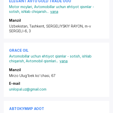
ELEGANT AVTO GOLD TRADE ООО
Motor moylari
,
Avtomobillar uchun ehtiyot qismlar -
sotish, ishlab chiqarish
...
yana
Manzil
Uzbekistan, Tashkent,
SERGELIYSKIY RAYON
,
m-v
SERGELI-6
, 3
GRACE OIL
Avtomobillar uchun ehtiyot qismlar - sotish, ishlab
chiqarish
,
Avtomobil qismlari
...
yana
Manzil
Mirzo Ulug'bek ko'chasi, 67
E-mail
unilopal.uz@gmail.com
АВТОКУМИР АООТ