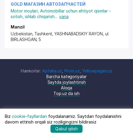
GOLD МАГАЗИН АВТОЗАПЧАСТЕЙ
Motor moylari
,
Avtomobillar uchun ehtiyot qismlar -
sotish, ishlab chiqarish
...
yana
Manzil
Uzbekistan, Tashkent,
YASHNABADSKIY RAYON
, ul.
BIRLASHGAN, 5
Hamkorlar:
Apteka.uz
,
Prom.uz
,
Yellowpages.uz
Barcha kategoriyalar
Saytda joylashtirish
Aloqa
Top.uz da ish
Biz
cookie-fayllardan
foydalanamiz. Saytdan foydalanishni
© Top.uz, 2024 O'zbekiston kompaniyalari
Shartnoma
davom ettirish orqali siz roziligingizni bildirasiz
katalogi
siyosati
Qabul qilish