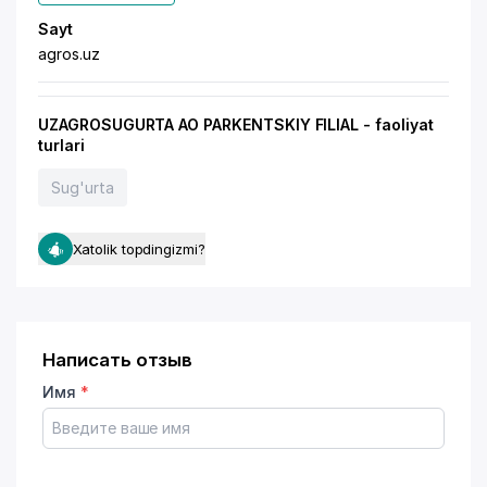
Sayt
agros.uz
UZAGROSUGURTA AO PARKENTSKIY FILIAL - faoliyat
turlari
Sug'urta
Xatolik topdingizmi?
Написать отзыв
Имя
*