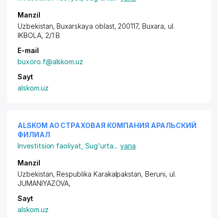
Manzil
Uzbekistan, Buxarskaya oblast, 200117,
Buxara
, ul.
IKBOLA, 2/1 B
E-mail
buxoro.f@alskom.uz
Sayt
alskom.uz
ALSKOM АО СТРАХОВАЯ КОМПАНИЯ АРАЛЬСКИЙ
ФИЛИАЛ
Investitsion faoliyat
,
Sug'urta
...
yana
Manzil
Uzbekistan, Respublika Karakalpakstan,
Beruni
,
ul.
JUMANIYAZOVA
,
Sayt
alskom.uz