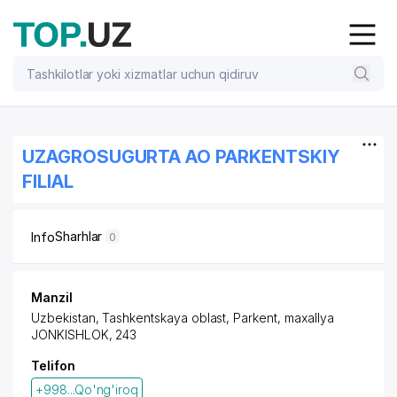
UZAGROSUGURTA AO PARKENTSKIY
FILIAL
Sharhlar
Info
0
Manzil
Uzbekistan, Tashkentskaya oblast, Parkent,
maxallya
JONKISHLOK
, 243
Telifon
+998...Qo'ng'iroq