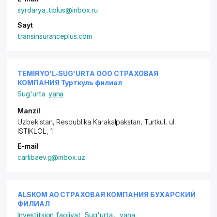
syrdarya_tiplus@inbox.ru
Sayt
transinsuranceplus.com
TEMIRYO'L-SUG'URTA ООО СТРАХОВАЯ
КОМПАНИЯ Турткуль филиал
Sug'urta
yana
Manzil
Uzbekistan, Respublika Karakalpakstan, Turtkul,
ul.
ISTIKLOL
, 1
E-mail
carlibaev.g@inbox.uz
ALSKOM АО СТРАХОВАЯ КОМПАНИЯ БУХАРСКИЙ
ФИЛИАЛ
Investitsion faoliyat
,
Sug'urta
...
yana