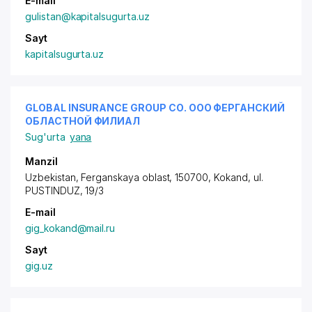
E-mail
gulistan@kapitalsugurta.uz
Sayt
kapitalsugurta.uz
GLOBAL INSURANCE GROUP СО. ООО ФЕРГАНСКИЙ
ОБЛАСТНОЙ ФИЛИАЛ
Sug'urta
yana
Manzil
Uzbekistan, Ferganskaya oblast, 150700, Kokand,
ul.
PUSTINDUZ
, 19/3
E-mail
gig_kokand@mail.ru
Sayt
gig.uz