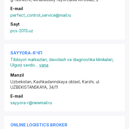
E-mail
perfect_control_service@mail.ru
Sayt
pcs-2013.uz
SAYYORA-R ЧП
Tibbiyot markazlari, davolash va diagnostika klinikalari
,
Ulgurji savdo
...
yana
Manzil
Uzbekistan, Kashkadarinskaya oblast, Karshi,
ul.
UZBEKISTANSKAYA
, 34/11
E-mail
sayyora-r@newmail.ru
ONLINE LOGISTICS BROKER