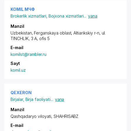
KOMIL МЧФ
Brokerlik xizmatlari
,
Bojxona xizmatlari
...
yana
Manzil
Uzbekistan, Ferganskaya oblast, Altiarikskiy r-n,
ul.
TINCHLIK
, 3 A, ofis 5
E-mail
komilst@rambler.ru
Sayt
komil.uz
QEXERON
Birjalar
,
Birja faoliyati
...
yana
Manzil
Qashqadaryo viloyati, SHAHRISABZ
E-mail