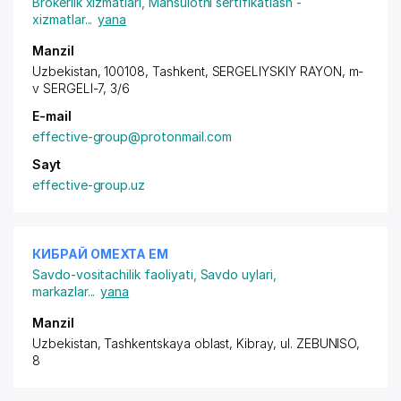
Brokerlik xizmatlari
,
Mahsulotni sertifikatlash -
xizmatlar
...
yana
Manzil
Uzbekistan, 100108, Tashkent,
SERGELIYSKIY RAYON
,
m-
v SERGELI-7
, 3/6
E-mail
effective-group@protonmail.com
Sayt
effective-group.uz
КИБРАЙ ОМЕХТА ЕМ
Savdo-vositachilik faoliyati
,
Savdo uylari,
markazlar
...
yana
Manzil
Uzbekistan, Tashkentskaya oblast, Kibray,
ul. ZEBUNISO
,
8