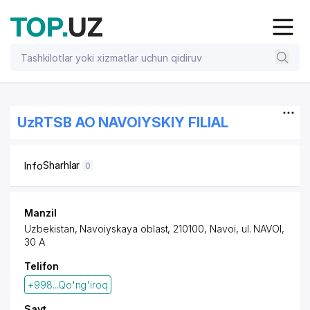
UzRTSB AO NAVOIYSKIY FILIAL
Sharhlar
Info
0
Manzil
Uzbekistan, Navoiyskaya oblast, 210100, Navoi,
ul. NAVOI
,
30 A
Telifon
+998...Qo'ng'iroq
Sayt