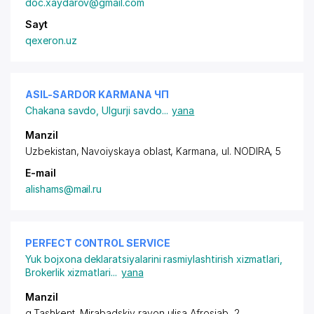
doc.xaydarov@gmail.com
Sayt
qexeron.uz
ASIL-SARDOR KARMANA ЧП
Chakana savdo
,
Ulgurji savdo
...
yana
Manzil
Uzbekistan, Navoiyskaya oblast, Karmana,
ul. NODIRA
, 5
E-mail
alishams@mail.ru
PERFECT CONTROL SERVICE
Yuk bojxona deklaratsiyalarini rasmiylashtirish xizmatlari
,
Brokerlik xizmatlari
...
yana
Manzil
g.Tashkent,
Mirabadskiy rayon
,ulisa Afrosiab, 2