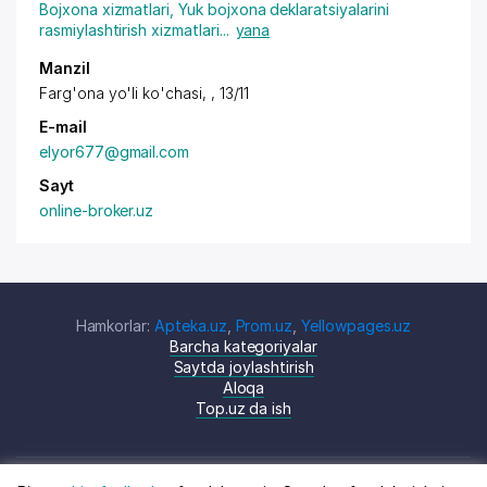
Bojxona xizmatlari
,
Yuk bojxona deklaratsiyalarini
rasmiylashtirish xizmatlari
...
yana
Manzil
Farg'ona yo'li ko'chasi, , 13/11
E-mail
elyor677@gmail.com
Sayt
online-broker.uz
Hamkorlar:
Apteka.uz
,
Prom.uz
,
Yellowpages.uz
Barcha kategoriyalar
Saytda joylashtirish
Aloqa
Top.uz da ish