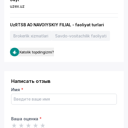
uzex.uz
UzRTSB AO NAVOIYSKIY FILIAL - faoliyat turlari
Brokerlik xizmatlari
Savdo-vositachilik faoliyati
Xatolik topdingizmi?
Написать отзыв
Имя
*
Ваша оценка
*
★
★
★
★
★