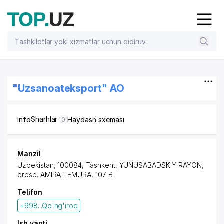
"Uzsanoateksport" AO
Sharhlar
Info
Haydash sxemasi
0
Manzil
Uzbekistan, 100084,
Tashkent
,
YUNUSABADSKIY RAYON
,
prosp. AMIRA TEMURA
, 107 B
Telifon
+998...Qo'ng'iroq
Ish vaqti