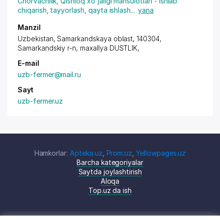
Chorvachilik
,
Qishloq xo'jaligi mahsulotlari - ishlab
chiqarish, tayyorlash, qayta ishlash
...
yana
Manzil
Uzbekistan, Samarkandskaya oblast, 140304,
Samarkandskiy r-n,
maxallya DUSTLIK
,
E-mail
uzb-fermer@mail.ru
Sayt
uzb-fermer.uz
Hamkorlar:
Apteka.uz
,
Prom.uz
,
Yellowpages.uz
Barcha kategoriyalar
Saytda joylashtirish
Aloqa
Top.uz da ish