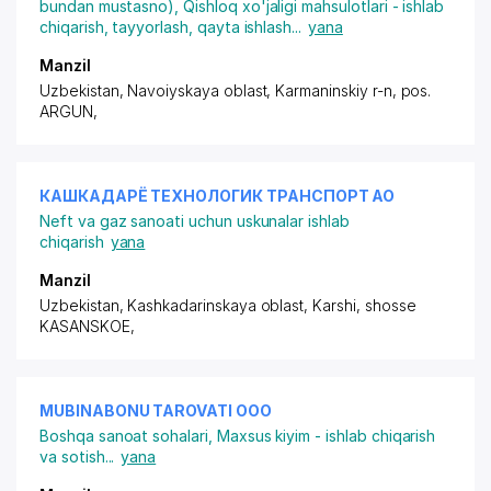
bundan mustasno)
,
Qishloq xo'jaligi mahsulotlari - ishlab
chiqarish, tayyorlash, qayta ishlash
...
yana
Manzil
Uzbekistan, Navoiyskaya oblast, Karmaninskiy r-n,
pos.
ARGUN
,
КАШКАДАРЁ ТЕХНОЛОГИК ТРАНСПОРТ АО
Neft va gaz sanoati uchun uskunalar ishlab
chiqarish
yana
Manzil
Uzbekistan, Kashkadarinskaya oblast, Karshi,
shosse
KASANSKOE
,
MUBINABONU TAROVATI ООО
Boshqa sanoat sohalari
,
Maxsus kiyim - ishlab chiqarish
va sotish
...
yana