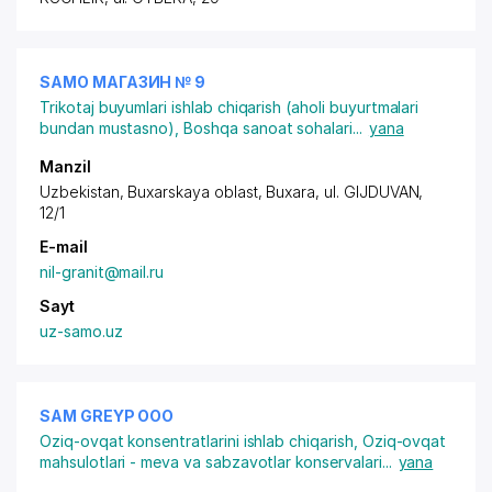
SAMO МАГАЗИН № 9
Trikotaj buyumlari ishlab chiqarish (aholi buyurtmalari
bundan mustasno)
,
Boshqa sanoat sohalari
...
yana
Manzil
Uzbekistan, Buxarskaya oblast, Buxara,
ul. GIJDUVAN
,
12/1
E-mail
nil-granit@mail.ru
Sayt
uz-samo.uz
SAM GREYP ООО
Oziq-ovqat konsentratlarini ishlab chiqarish
,
Oziq-ovqat
mahsulotlari - meva va sabzavotlar konservalari
...
yana