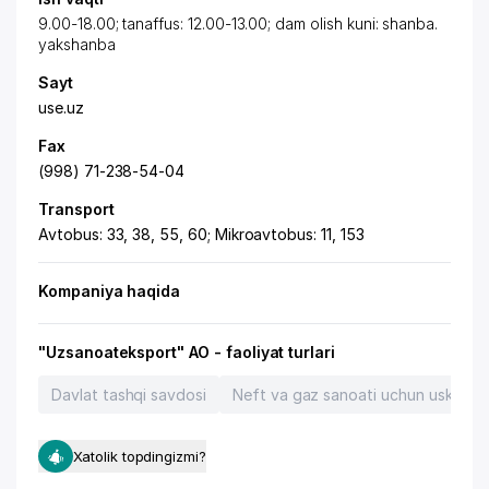
9.00-18.00; tanaffus: 12.00-13.00; dam olish kuni: shanba.
yakshanba
Sayt
use.uz
Fax
(998) 71-238-54-04
Transport
Avtobus: 33, 38, 55, 60; Mikroavtobus: 11, 153
Kompaniya haqida
"Uzsanoateksport" AO - faoliyat turlari
Davlat tashqi savdosi
Neft va gaz sanoati uchun uskunalar
Xatolik topdingizmi?