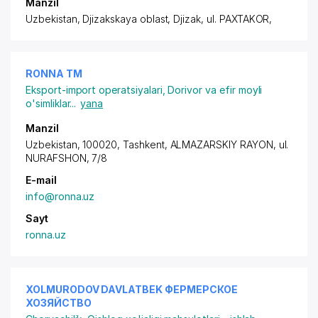
Manzil
Uzbekistan, Djizakskaya oblast, Djizak,
ul. PAXTAKOR
,
RONNA ТМ
Eksport-import operatsiyalari
,
Dorivor va efir moyli
o'simliklar
...
yana
Manzil
Uzbekistan, 100020, Tashkent,
ALMAZARSKIY RAYON
, ul.
NURAFSHON, 7/8
E-mail
info@ronna.uz
Sayt
ronna.uz
XOLMURODOV DAVLATBEK ФЕРМЕРСКОЕ
ХОЗЯЙСТВО