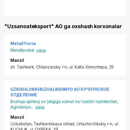
"Uzsanoateksport" AO ga oxshash korxonalar
Metall Force
Metallprokat
yana
Manzil
sh. Tashkent, Chilanzarskiy r-n, ul. Katta Xirmontepa, 35
UZKISHLOKKHUZHALIKKIMYO АО КУЧЛУКСКОЕ
ОТДЕЛЕНИЕ
Boshqa qishloq xo'jaligiga xizmat ko'rsatish tashkilotlari
,
Agrokimyo
...
yana
Manzil
Uzbekistan, Tashkentskaya oblast, Urtachirchikskiy r-n,
ul.
KUCHLIK
, ul. OYBEKA, 29