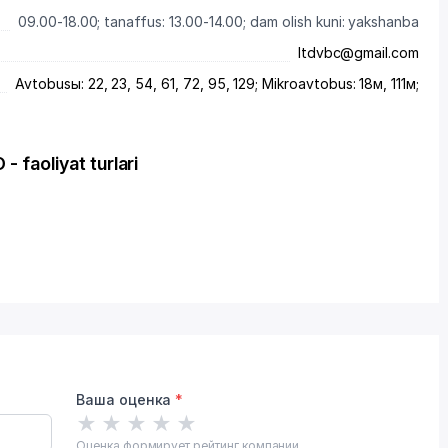
09.00-18.00; tanaffus: 13.00-14.00; dam olish kuni: yakshanba
ltdvbc@gmail.com
Avtobusы: 22, 23, 54, 61, 72, 95, 129; Mikroavtobus: 18м, 111м;
- faoliyat turlari
Ваша оценка
*
★
★
★
★
★
Оценка формирует рейтинг компании