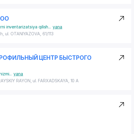
ООО
ni inventarizatsiya qilish
...
yana
ch,
ul. OTANIYAZOVA
, 61/113
РОФИЛЬНЫЙ ЦЕНТР БЫСТРОГО
nizmi
...
yana
AYSKIY RAYON
, ul. FARXADSKAYA, 10 A