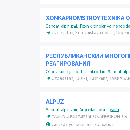
XONKAPROMSTROYTEXNIKA 
Sanoat alpinizmi
,
Texnik binolar va inshootlar
Uzbekistan, Xorezmskaya oblast, Urgen
РЕСПУБЛИКАНСКИЙ МНОГОП
РЕАГИРОВАНИЯ
O'quv kursli jamoat tashkilotlari
,
Sanoat alpi
Uzbekistan, 100121, Tashkent,
YAKKASAR
ALPUZ
Sanoat alpinizmi
,
Arqonlar, iplar
...
yana
YASHNOBOD tumani, OXANGORON, 69
xaritada yo'nalishlarni ko'rsatish