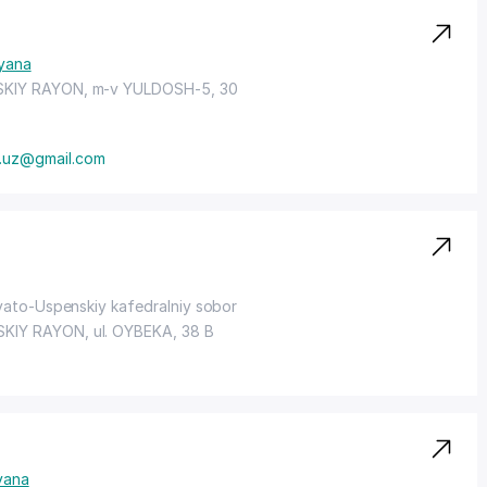
yana
SKIY RAYON
, m-v YULDOSH-5, 30
.uz@gmail.com
vyato-Uspenskiy kafedralniy sobor
SKIY RAYON
,
ul. OYBEKA
, 38 B
yana