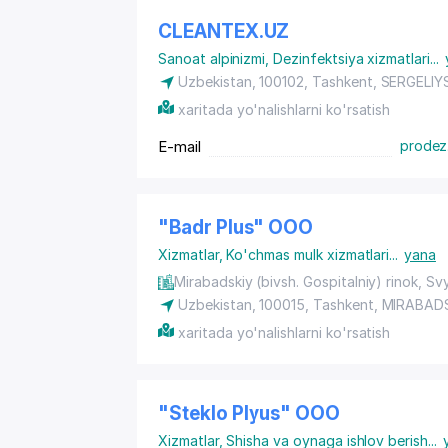
CLEANTEX.UZ
Sanoat alpinizmi
,
Dezinfektsiya xizmatlari
...
Uzbekistan, 100102, Tashkent,
SERGELIY
xaritada yo'nalishlarni ko'rsatish
E-mail
prodez
"Badr Plus" ООО
Xizmatlar
,
Ko'chmas mulk xizmatlari
...
yana
Mirabadskiy (bivsh. Gospitalniy) rinok, S
Uzbekistan, 100015,
Tashkent
,
MIRABAD
xaritada yo'nalishlarni ko'rsatish
"Steklo Plyus" ООО
Xizmatlar
,
Shisha va oynaga ishlov berish
...