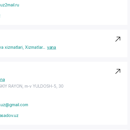
puz2mail.ru
z
a xizmatlari
,
Xizmatlar
...
yana
ana
SKIY RAYON
, m-v YULDOSH-5, 30
.uz@gmail.com
asadov.uz