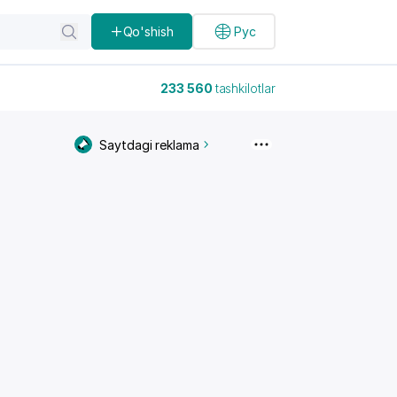
Qo'shish
Рус
233 560
tashkilotlar
Saytdagi reklama