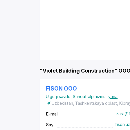
"Violet Building Construction" OO
FISON ООО
Ulgurji savdo
,
Sanoat alpinizmi
...
yana
Uzbekistan, Tashkentskaya oblast, Kibra
E-mail
zara@f
Sayt
fison.u