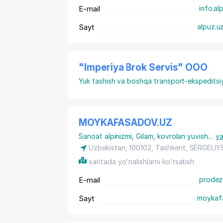
E-mail
info.al
Sayt
alpuz.u
"Imperiya Brok Servis" ООО
Yuk tashish va boshqa transport-ekspeditsiy
MOYKAFASADOV.UZ
Sanoat alpinizmi
,
Gilam, kovrolan yuvish
...
y
Uzbekistan, 100102, Tashkent,
SERGELIY
xaritada yo'nalishlarni ko'rsatish
E-mail
prodez
Sayt
moykaf