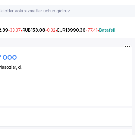
2.39
-33.37
RUB
153.08
-0.32
EUR
13990.36
-77.41
Batafsil
n" OOO
viasozlar
, d.