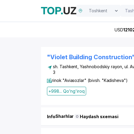
USD
1210
"Violet Building Constructio
sh. Tashkent
,
Yashnobodskiy rayon
,
ul. A
3
rinok "Aviasozlar" (bivsh. "Kadisheva")
+998... Qo'ng'iroq
Sharhlar
Info
Haydash sxemasi
0