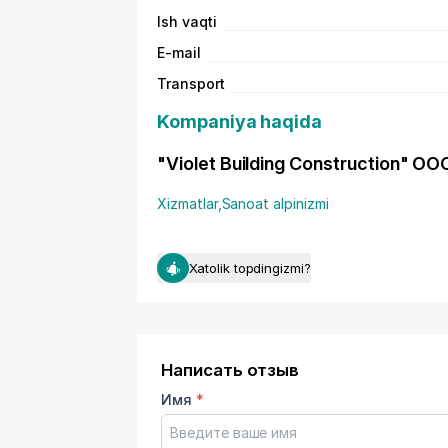
Ish vaqti
E-mail
Transport
Kompaniya haqida
"Violet Building Construction" OOO 
Xizmatlar
,
Sanoat alpinizmi
Xatolik topdingizmi?
Написать отзыв
Имя
*