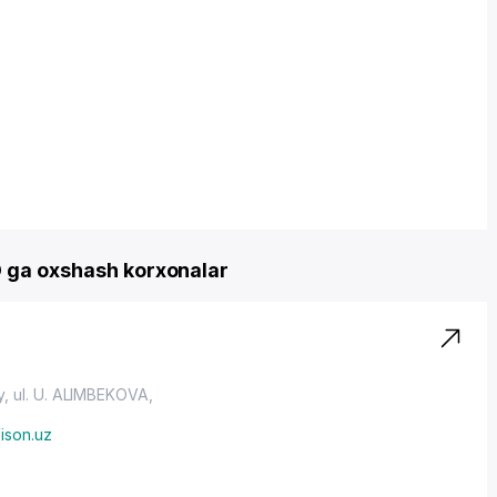
O ga oxshash korxonalar
y,
ul. U. ALIMBEKOVA
,
ison.uz
z