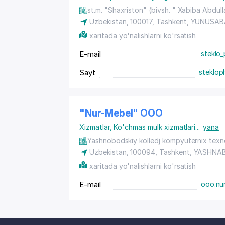
st.m. "Shaxriston" (bivsh. " Xabiba Abdul
Uzbekistan, 100017,
Tashkent
,
YUNUSAB
xaritada yo'nalishlarni ko'rsatish
E-mail
steklo
Sayt
steklop
"Nur-Mebel" OOO
Xizmatlar
,
Ko'chmas mulk xizmatlari
...
yana
Yashnobodskiy kolledj kompyuternix texn
Uzbekistan, 100094,
Tashkent
,
YASHNAB
xaritada yo'nalishlarni ko'rsatish
E-mail
ooo.nu