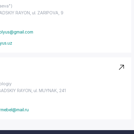
laeva")
ADSKIY RAYON
, ul. ZARIPOVA, 9
_plyus@gmail.com
lyus.uz
ologiy
ADSKIY RAYON
, ul. MUYNAK, 241
rmebel@mail.ru