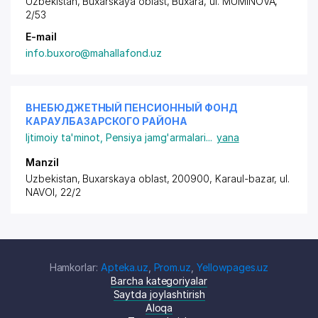
Uzbekistan, Buxarskaya oblast, Buxara,
ul. MUMINOVA
,
2/53
E-mail
info.buxoro@mahallafond.uz
ВНЕБЮДЖЕТНЫЙ ПЕНСИОННЫЙ ФОНД
КАРАУЛБАЗАРСКОГО РАЙОНА
Ijtimoiy ta'minot
,
Pensiya jamg'armalari
...
yana
Manzil
Uzbekistan, Buxarskaya oblast, 200900, Karaul-bazar,
ul.
NAVOI
, 22/2
Hamkorlar:
Apteka.uz
,
Prom.uz
,
Yellowpages.uz
Barcha kategoriyalar
Saytda joylashtirish
Aloqa