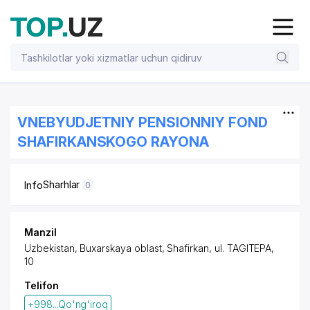
VNEBYUDJETNIY PENSIONNIY FOND
SHAFIRKANSKOGO RAYONA
Sharhlar
Info
0
Manzil
Uzbekistan, Buxarskaya oblast, Shafirkan,
ul. TAGITEPA
,
10
Telifon
+998...Qo'ng'iroq