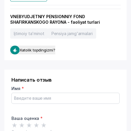
VNEBYUDJETNIY PENSIONNIY FOND
SHAFIRKANSKOGO RAYONA - faoliyat turlari
Ijtimoiy ta'minot
Pensiya jamg'armalari
Xatolik topdingizmi?
Написать отзыв
Имя
*
Ваша оценка
*
★
★
★
★
★