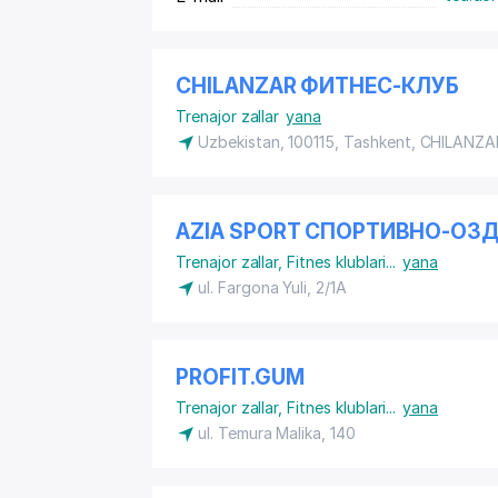
CHILANZAR ФИТНЕС-КЛУБ
Trenajor zallar
yana
Uzbekistan, 100115, Tashkent,
CHILANZA
AZIA SPORT СПОРТИВНО-О
Trenajor zallar
,
Fitnes klublari
...
yana
ul. Fargona Yuli, 2/1A
PROFIT.GUM
Trenajor zallar
,
Fitnes klublari
...
yana
ul. Temura Malika, 140