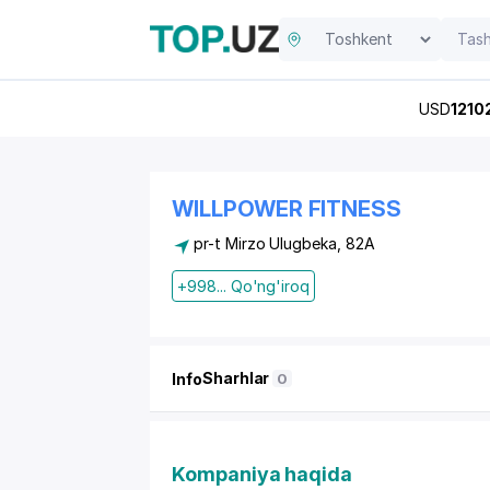
USD
1210
WILLPOWER FITNESS
pr-t Mirzo Ulugbeka, 82A
+998... Qo'ng'iroq
Sharhlar
Info
0
Kompaniya haqida