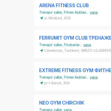
ARENA FITNESS CLUB
Trenajor zallar
,
Fitnes klublari
...
yana
ul. Mirabad, 41/6
FERRUMIT GYM CLUB ТРЕНАЖ
Trenajor zallar
,
Fitobarlar
...
yana
Uzbekistan, Tashkent,
MIRZO-ULUGBEKS
EXTREME FITNESS GYM ФИТН
Trenajor zallar
,
Fitnes klublari
...
yana
pr-t Beruni, 30A
NEO GYM CHIRCHIK
Trenajor zallar
yana