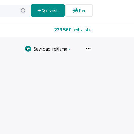
Qo'shish
Рус
233 560
tashkilotlar
Saytdagi reklama