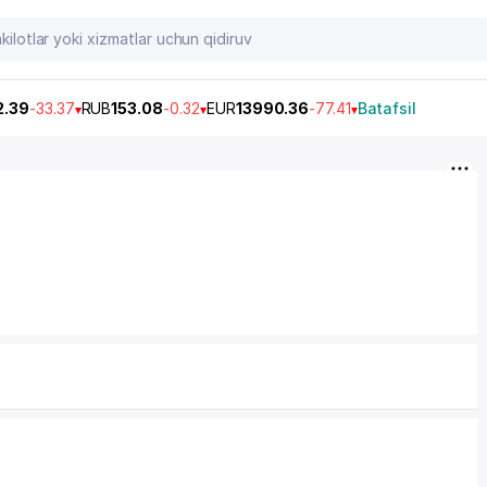
2.39
-33.37
RUB
153.08
-0.32
EUR
13990.36
-77.41
Batafsil