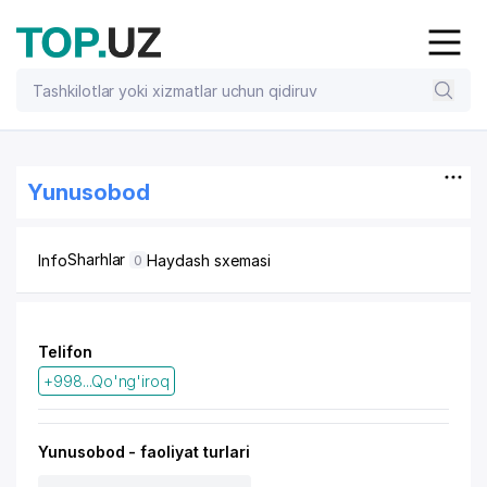
Yunusobod
Sharhlar
Info
Haydash sxemasi
0
Telifon
+998...Qo'ng'iroq
Yunusobod - faoliyat turlari