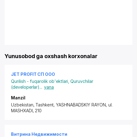
Yunusobod ga oxshash korxonalar
JET PROFIT СП ООО
Qurilish - fuqarolik ob'ektlari
,
Quruvchilar
(developerlar)
...
yana
Manzil
Uzbekistan, Tashkent,
YASHNABADSKIY RAYON
, ul.
MASHXADI, 210
Витрина Недвижимости