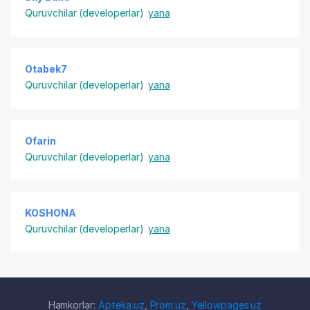
Quruvchilar (developerlar)
yana
Otabek7
Quruvchilar (developerlar)
yana
Ofarin
Quruvchilar (developerlar)
yana
KOSHONA
Quruvchilar (developerlar)
yana
Hamkorlar:
Apteka.uz
,
Prom.uz
,
Yellowpages.uz