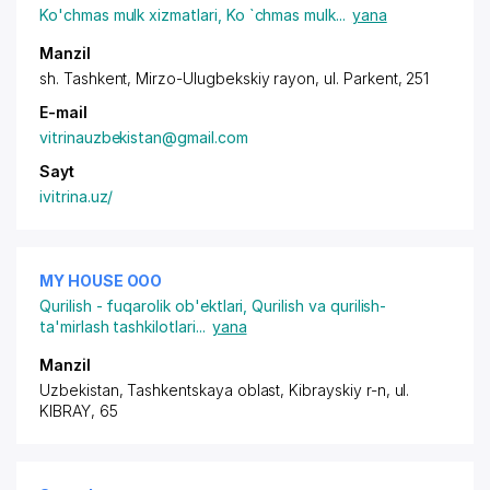
Ko'chmas mulk xizmatlari
,
Ko `chmas mulk
...
yana
Manzil
sh. Tashkent,
Mirzo-Ulugbekskiy rayon
, ul. Parkent, 251
E-mail
vitrinauzbekistan@gmail.com
Sayt
ivitrina.uz/
MY HOUSE ООО
Qurilish - fuqarolik ob'ektlari
,
Qurilish va qurilish-
ta'mirlash tashkilotlari
...
yana
Manzil
Uzbekistan, Tashkentskaya oblast, Kibrayskiy r-n,
ul.
KIBRAY
, 65