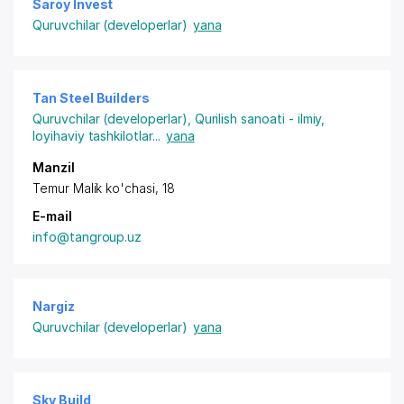
Saroy Invest
Quruvchilar (developerlar)
yana
Tan Steel Builders
Quruvchilar (developerlar)
,
Qurilish sanoati - ilmiy,
loyihaviy tashkilotlar
...
yana
Manzil
Temur Malik ko'chasi, 18
E-mail
info@tangroup.uz
Nargiz
Quruvchilar (developerlar)
yana
Sky Build