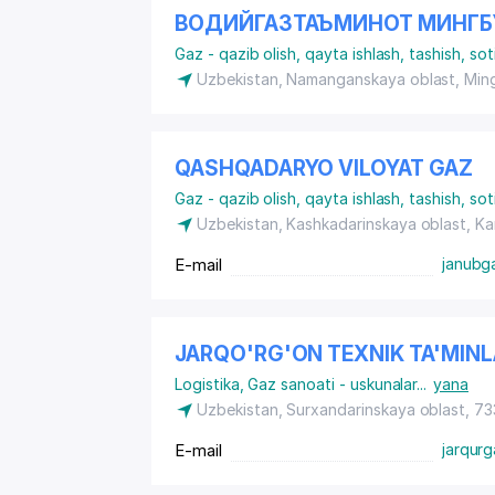
ВОДИЙГАЗТАЪМИНОТ МИНГБ
Gaz - qazib olish, qayta ishlash, tashish, sot
Uzbekistan, Namanganskaya oblast, Ming
QASHQADARYO VILOYAT GAZ
Gaz - qazib olish, qayta ishlash, tashish, sot
Uzbekistan, Kashkadarinskaya oblast, Ka
E-mail
janubg
JARQO'RG'ON TEXNIK TA'MIN
Logistika
,
Gaz sanoati - uskunalar
...
yana
Uzbekistan, Surxandarinskaya oblast, 7
E-mail
jarqur