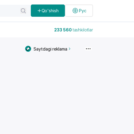
Qo'shish
Рус
233 560
tashkilotlar
Saytdagi reklama