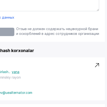
х данных
Отзыв не должен содержать нецензурной брани
и оскорблений в адрес сотрудников организации
ash korxonalar
irlash
...
yana
ninskiy rayon
iev@uealternator.com