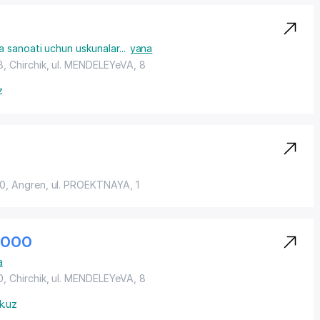
 sanoati uchun uskunalar
...
yana
, Chirchik,
ul. MENDELEYeVA
, 8
z
00, Angren,
ul. PROEKTNAYA
, 1
 ООО
a
, Chirchik,
ul. MENDELEYeVA
, 8
k.uz