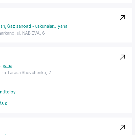
ish
,
Gaz sanoati - uskunalar
...
yana
arkand, ul. NABIEVA, 6
.
yana
ulisa Tarasa Shevchenko, 2
ntltd.by
d.uz