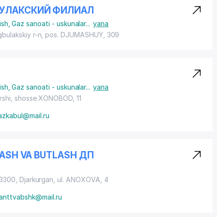
УЛАКСКИЙ ФИЛИАЛ
ish
,
Gaz sanoati - uskunalar
...
yana
bulakskiy r-n,
pos. DJUMASHUY
, 309
ish
,
Gaz sanoati - uskunalar
...
yana
rshi,
shosse XONOBOD
, 11
azkabul@mail.ru
LASH VA BUTLASH ДП
33300, Djarkurgan,
ul. ANOXOVA
, 4
ganttvabshk@mail.ru