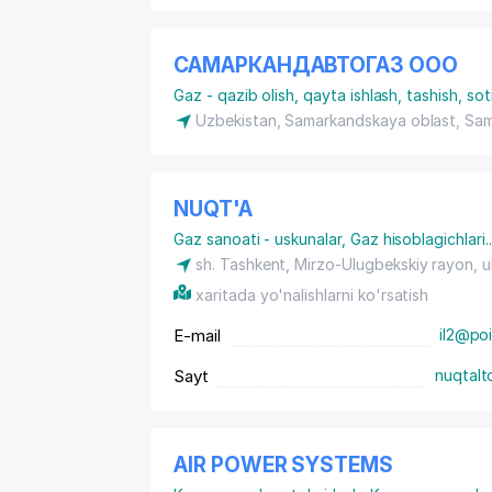
САМАРКАНДАВТОГАЗ ООО
Gaz - qazib olish, qayta ishlash, tashish, sot
Uzbekistan, Samarkandskaya oblast, Sam
NUQT'A
Gaz sanoati - uskunalar
,
Gaz hisoblagichlari
..
sh. Tashkent,
Mirzo-Ulugbekskiy rayon
, 
xaritada yo'nalishlarni ko'rsatish
E-mail
il2@poi
Sayt
nuqtalt
AIR POWER SYSTEMS