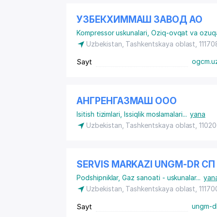
УЗБЕКХИММАШ ЗАВОД АО
Kompressor uskunalari
,
Oziq-ovqat va ozuqa
Uzbekistan, Tashkentskaya oblast, 111708
Sayt
ogcm.u
АНГРЕНГАЗМАШ ООО
Isitish tizimlari
,
Issiqlik moslamalari
...
yana
Uzbekistan, Tashkentskaya oblast, 1102
SERVIS MARKAZI UNGM-DR СП
Podshipniklar
,
Gaz sanoati - uskunalar
...
yan
Uzbekistan, Tashkentskaya oblast, 111700
Sayt
ungm-d