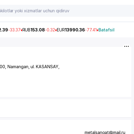
2.39
-33.37
RUB
153.08
-0.32
EUR
13990.36
-77.41
Batafsil
100, Namangan, ul. KASANSAY,
metalsanoat@mail.ru