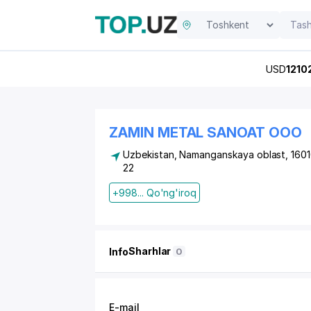
USD
1210
ZAMIN METAL SANOAT OOO
Uzbekistan, Namanganskaya oblast, 160
22
+998... Qo'ng'iroq
Sharhlar
Info
0
E-mail