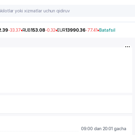
2.39
-33.37
RUB
153.08
-0.32
EUR
13990.36
-77.41
Batafsil
09:00 dan 20:01 gacha