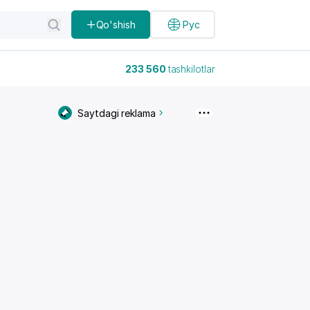
Qo'shish
Рус
233 560
tashkilotlar
Saytdagi reklama