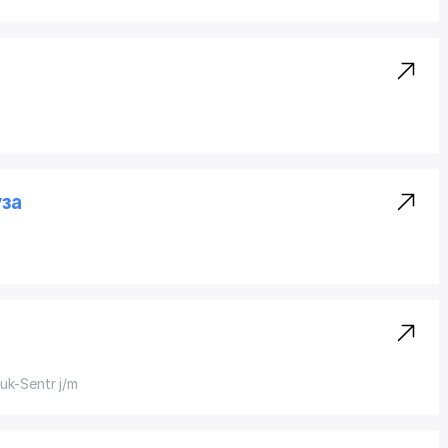
уза
yuk-Sentr j/m