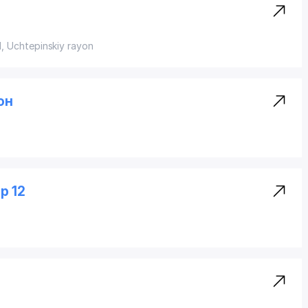
l,
Uchtepinskiy rayon
он
р 12