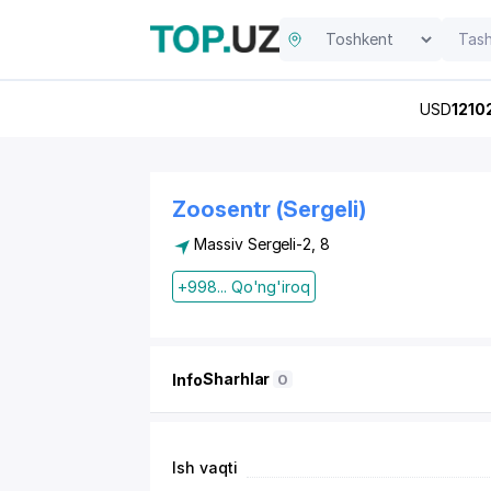
USD
1210
Zoosentr (Sergeli)
Massiv Sergeli-2, 8​
+998... Qo'ng'iroq
Sharhlar
Info
0
Ish vaqti