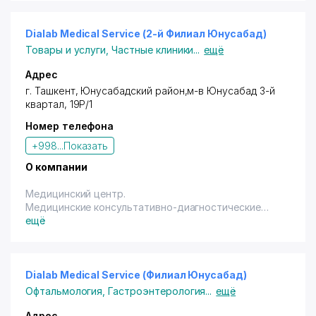
Dialab Medical Service (2-й Филиал Юнусабад)
Товары и услуги
,
Частные клиники
...
ещё
Адрес
г. Ташкент,
Юнусабадский район
,м-в Юнусабад 3-й
квартал, 19Р/1
Номер телефона
+998...
Показать
О компании
Медицинский центр.
Медицинские консультативно-диагностические
услуги.
ещё
Владельцам дисконтных карт с логотипом "Город
скидок" предоставляются скидки 25% (терм., нал.,
переч.) на исследование анализов (гепатиты
А,В,С,Д- ИФА и ИХА методами),
Dialab Medical Service (Филиал Юнусабад)
20% (терм., нал., переч.) на исследование анализов
Офтальмология
,
Гастроэнтерология
...
ещё
(клинической лабораторией - ОАК, ОАМ и т.д).
Консультации специалистов (кардиолог,
Адрес