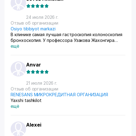
24 июля 2026 г.
Отзыв об организации
Osiyo tibbiyot markazi
В клинике самая лучшая гастроскопия колоноскопия
бронхоскопия. У профессора Узакова Жахонгира
Низамовича.
ещё
Anvar
21 июля 2026 г.
Отзыв об организации
RENESANS МИКРОКРЕДИТНАЯ ОРГАНИЗАЦИЯ
Yaxshi tashkilot
ещё
Alexei