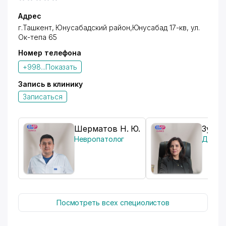
излучение, тепло, воздух, свет и многих других.
Инъекции и внутривенные вливания
Адрес
Инъекции и внутривенные вливания позволяют
г.Ташкент,
Юнусабадский район
,Юнусабад 17-кв, ул.
быстро доставить лекарство в нужный орган и
Ок-тепа 65
создать в нем необходимую концентрацию
препарата.
Номер телефона
Эндоскопия (Гастроскопия) ЭГДФС
+998...
Показать
Гастроскопия это разновидность
эндоскопического исследования, при которой идет
Запись в клинику
осмотр верхних отделов желудочно-кишечного
Записаться
тракта.
Шерматов Н. Ю.
Зуфар
Невропатолог
Дефек
Посмотреть всех специолистов