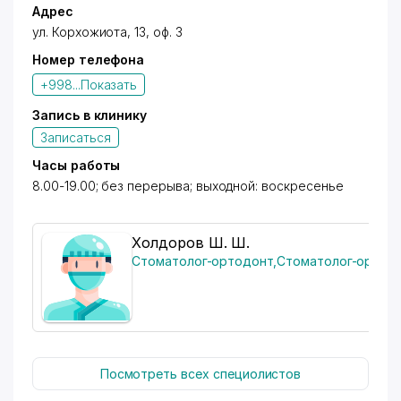
Адрес
Сегодня Dialab Medical Service располагает 3
ул. Корхожиота
, 13, оф. 3
самыми современными лабораторными
комплексами Компания предлагает более 1700
Номер телефона
видов лабораторных исследований и услуги
+998...
Показать
инструментальной и компьютерной диагностики,
эффективно помогая врачам и пациентам
Запись в клинику
заботиться о здоровье на протяжении всей жизни.
Записаться
Результаты исследований Dialab Medical Service
признаются всеми медицинскими учреждениями
Часы работы
Средней Азии.
8.00-19.00; без перерыва; выходной: воскресенье
Холдоров Ш. Ш.
Стоматолог-ортодонт
,
Стоматолог-ортоп
Посмотреть всех специолистов