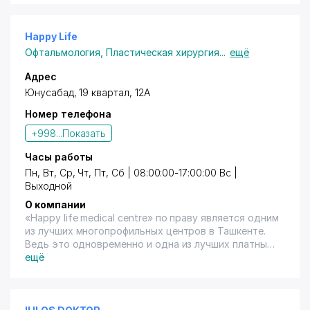
Happy Life
Офтальмология
,
Пластическая хирургия
...
ещё
Адрес
Юнусабад, 19 квартал, 12А
Номер телефона
+998...
Показать
Часы работы
Пн, Вт, Ср, Чт, Пт, Сб | 08:00:00-17:00:00 Вс |
Выходной
О компании
«Happy life medical centre» по праву является одним
из лучших многопрофильных центров в Ташкенте.
Ведь это одновременно и одна из лучших платных
частных клиник города Ташкента и великолепно
ещё
оборудованный диагностический лечебный центр.
«Happy life medical centre» даёт возможность всем
жителям и гостям столицы воспользоваться