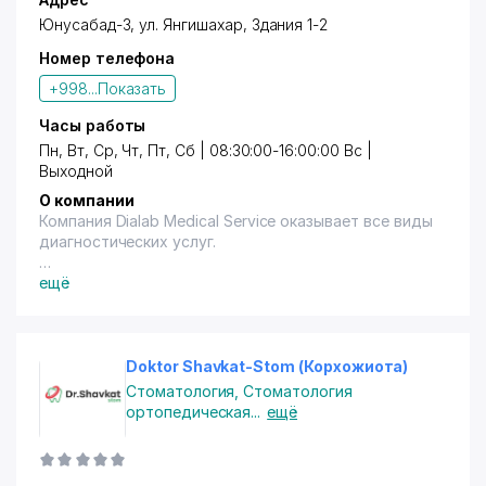
эндокринолог, невролог и т.д).,
Юнусабад-3, ул. Янгишахар, Здания 1-2
15% (терм., нал., переч.) на исследование анализов
Номер телефона
(на гормоны,инфекции и паразитов),
5% (терм., нал., переч.) в случае, если пациент
+998...
Показать
приходит с назначением врачей.
Скидки не суммируются. Услуги лицензированы.
Часы работы
Пн, Вт, Ср, Чт, Пт, Сб | 08:30:00-16:00:00 Вс |
Выходной
О компании
Компания Dialab Medical Service оказывает все виды
диагностических услуг.
Dialab Medical Service крупнейшая частная
ещё
медицинская компания в Узбекистане, основана
врачом-гематологом Александром Юрьевичем
Островским. В 2011 году он вместе с партнерами
создал компанию «Диалаб Сервис», одно из
Doktor Shavkat-Stom (Корхожиота)
подразделений которой специализировалось на
Стоматология
,
Стоматология
анализах для столичных больниц. В 2015 году было
ортопедическая
...
ещё
принято решение открывать розничные
медицинские офисы, услуги в которых оказывались
под брендом Dialab Medical Service.