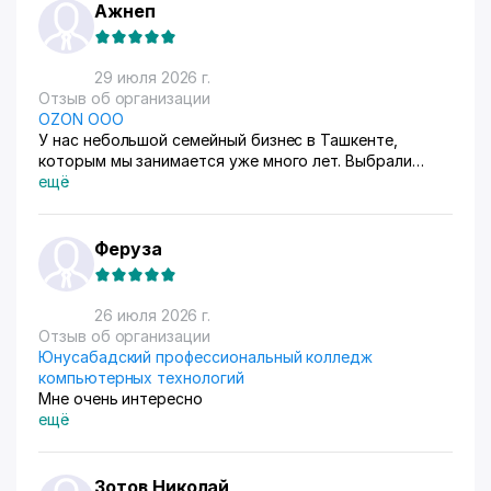
Ажнеп
29 июля 2026 г.
Отзыв об организации
OZON ООО
У нас небольшой семейный бизнес в Ташкенте,
которым мы занимается уже много лет. Выбрали
схему ФБС, для нашего Узбекистана это пока
ещё
единственный вариант. Дома все сами упаковываем и
маркируем, а потом отвозим готовые заказы в пункт
приема. Покупатели из рахных стран берут, из
Феруза
России особенно много, узбекский хлопок там
любят) За продажами следим через приложение, оно
очень помогает все контролировать, да и удобное
26 июля 2026 г.
само по себе
Отзыв об организации
Юнусабадский профессиональный колледж
компьютерных технологий
Мне очень интересно
ещё
Зотов Николай