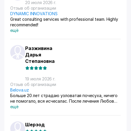
20 июля 2026 г.
Отзыв об организации
DYNAMIC INNOVATIONS
Great consulting services with professional team. Highly
recommended!
ещё
Разживина
Дарья
Степановна
19 июля 2026 г.
Отзыв об организации
Belova.uz
Больше 20 лет страдаю узловатая почесуха, ничего
не помогало, вся исчесалас. После лечения Любов
Владимировны 90% болячек ушло, сейчас
ещё
долечиваюсь.
Шерзод