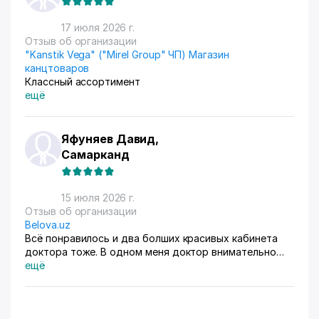
17 июля 2026 г.
Отзыв об организации
"Kanstik Vega" ("Mirel Group" ЧП) Магазин
канцтоваров
Классный ассортимент
ещё
Яфуняев Давид,
Самарканд
15 июля 2026 г.
Отзыв об организации
Belova.uz
Всё понравилось и два болших красивых кабинета
доктора тоже. В одном меня доктор внимательно
осмотрела. Там на стенах висят в рамках документы,
ещё
где она выступала с докладами. Во втором
проводиться лечение разные методы