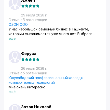
Ажнеп
29 июля 2026 г.
Отзыв об организации
OZON ООО
У нас небольшой семейный бизнес в Ташкенте,
которым мы занимается уже много лет. Выбрали
схему ФБС, для нашего Узбекистана это пока
ещё
единственный вариант. Дома все сами упаковываем и
маркируем, а потом отвозим готовые заказы в пункт
приема. Покупатели из рахных стран берут, из
Феруза
России особенно много, узбекский хлопок там
любят) За продажами следим через приложение, оно
очень помогает все контролировать, да и удобное
26 июля 2026 г.
само по себе
Отзыв об организации
Юнусабадский профессиональный колледж
компьютерных технологий
Мне очень интересно
ещё
Зотов Николай