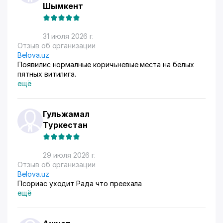
Шымкент
31 июля 2026 г.
Отзыв об организации
Belova.uz
Появилис нормалные коричьневые места на белых
пятных витилига.
ещё
Гульжамал
Туркестан
29 июля 2026 г.
Отзыв об организации
Belova.uz
Псориас уходит Рада что преехала
ещё