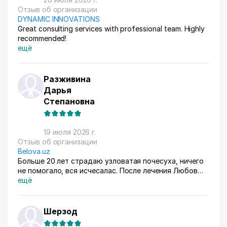
Отзыв об организации
DYNAMIC INNOVATIONS
Great consulting services with professional team. Highly
recommended!
ещё
Разживина
Дарья
Степановна
19 июля 2026 г.
Отзыв об организации
Belova.uz
Больше 20 лет страдаю узловатая почесуха, ничего
не помогало, вся исчесалас. После лечения Любов
Владимировны 90% болячек ушло, сейчас
ещё
долечиваюсь.
Шерзод