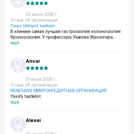
24 июля 2026 г.
Отзыв об организации
Osiyo tibbiyot markazi
В клинике самая лучшая гастроскопия колоноскопия
бронхоскопия. У профессора Узакова Жахонгира
Низамовича.
ещё
Anvar
21 июля 2026 г.
Отзыв об организации
RENESANS МИКРОКРЕДИТНАЯ ОРГАНИЗАЦИЯ
Yaxshi tashkilot
ещё
Alexei
20 июля 2026 г.