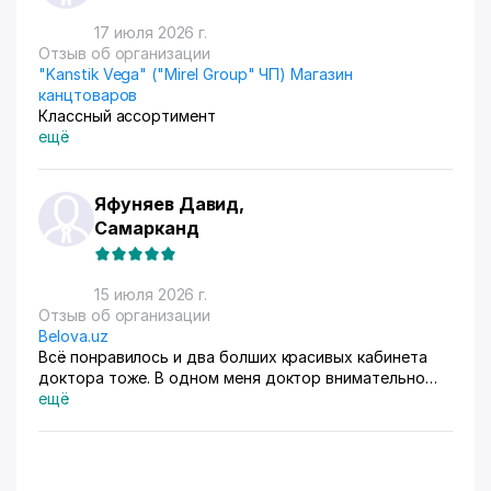
17 июля 2026 г.
Отзыв об организации
"Kanstik Vega" ("Mirel Group" ЧП) Магазин
канцтоваров
Классный ассортимент
ещё
Яфуняев Давид,
Самарканд
15 июля 2026 г.
Отзыв об организации
Belova.uz
Всё понравилось и два болших красивых кабинета
доктора тоже. В одном меня доктор внимательно
осмотрела. Там на стенах висят в рамках документы,
ещё
где она выступала с докладами. Во втором
проводиться лечение разные методы