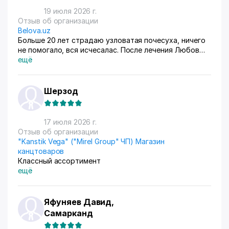
19 июля 2026 г.
Отзыв об организации
Belova.uz
Больше 20 лет страдаю узловатая почесуха, ничего
не помогало, вся исчесалас. После лечения Любов
Владимировны 90% болячек ушло, сейчас
ещё
долечиваюсь.
Шерзод
17 июля 2026 г.
Отзыв об организации
"Kanstik Vega" ("Mirel Group" ЧП) Магазин
канцтоваров
Классный ассортимент
ещё
Яфуняев Давид,
Самарканд