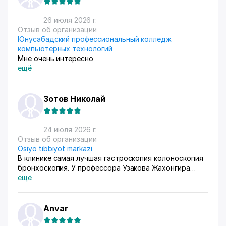
любят) За продажами следим через приложение, оно
очень помогает все контролировать, да и удобное
26 июля 2026 г.
само по себе
Отзыв об организации
Юнусабадский профессиональный колледж
компьютерных технологий
Мне очень интересно
ещё
Зотов Николай
24 июля 2026 г.
Отзыв об организации
Osiyo tibbiyot markazi
В клинике самая лучшая гастроскопия колоноскопия
бронхоскопия. У профессора Узакова Жахонгира
Низамовича.
ещё
Anvar