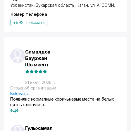
Узбекистан, Бухарская область, Каган,
ул. А. СОМИ
,
Номер телефона
+998...
Показать
Самалдов
Бауржан
Шымкент
31 июля 2026 г.
Отзыв об организации
Belova.uz
Появилис нормалные коричьневые места на белых
пятных витилига.
ещё
Гульжамал