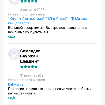
4 августа 2026 г.
Отзыв об организации
"Kanstik Детский мир" ("Mirel Group" ЧП) Магазин
канцтоваров
Большой ассортимент Быстро все нашли, очень
вежливые консультанты
ещё
Самалдов
Бауржан
Шымкент
31 июля 2026 г.
Отзыв об организации
Belova.uz
Появилис нормалные коричьневые места на белых
пятных витилига.
ещё