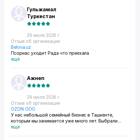
Гульжамал
Туркестан
29 июля 2026 г.
Отзыв об организации
Belova.uz
Псориас уходит Рада что преехала
ещё
Ажнеп
29 июля 2026 г.
Отзыв об организации
OZON ООО
У нас небольшой семейный бизнес в Ташкенте,
которым мы занимается уже много лет. Выбрали
схему ФБС, для нашего Узбекистана это пока
ещё
единственный вариант. Дома все сами упаковываем и
маркируем, а потом отвозим готовые заказы в пункт