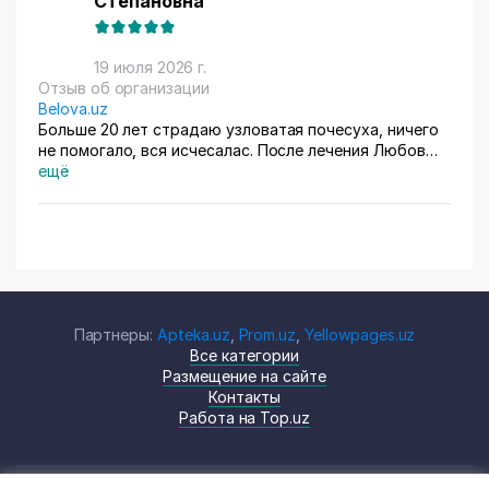
Степановна
19 июля 2026 г.
Отзыв об организации
Belova.uz
Больше 20 лет страдаю узловатая почесуха, ничего
не помогало, вся исчесалас. После лечения Любов
Владимировны 90% болячек ушло, сейчас
ещё
долечиваюсь.
Партнеры:
Apteka.uz
,
Prom.uz
,
Yellowpages.uz
Все категории
Размещение на сайте
Контакты
Работа на Top.uz