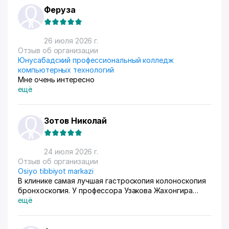
приема. Покупатели из рахных стран берут, из
Феруза
России особенно много, узбекский хлопок там
любят) За продажами следим через приложение, оно
очень помогает все контролировать, да и удобное
26 июля 2026 г.
само по себе
Отзыв об организации
Юнусабадский профессиональный колледж
компьютерных технологий
Мне очень интересно
ещё
Зотов Николай
24 июля 2026 г.
Отзыв об организации
Osiyo tibbiyot markazi
В клинике самая лучшая гастроскопия колоноскопия
бронхоскопия. У профессора Узакова Жахонгира
Низамовича.
ещё