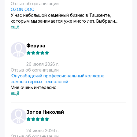
Отзыв об организации
OZON ООО
У нас небольшой семейный бизнес в Ташкенте,
которым мы занимается уже много лет. Выбрали
схему ФБС, для нашего Узбекистана это пока
ещё
единственный вариант. Дома все сами упаковываем и
маркируем, а потом отвозим готовые заказы в пункт
приема. Покупатели из рахных стран берут, из
Феруза
России особенно много, узбекский хлопок там
любят) За продажами следим через приложение, оно
очень помогает все контролировать, да и удобное
26 июля 2026 г.
само по себе
Отзыв об организации
Юнусабадский профессиональный колледж
компьютерных технологий
Мне очень интересно
ещё
Зотов Николай
24 июля 2026 г.
Отзыв об организации