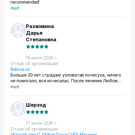
recommended!
ещё
Разживина
Дарья
Степановна
19 июля 2026 г.
Отзыв об организации
Belova.uz
Больше 20 лет страдаю узловатая почесуха, ничего
не помогало, вся исчесалас. После лечения Любов
Владимировны 90% болячек ушло, сейчас
ещё
долечиваюсь.
Шерзод
17 июля 2026 г.
Отзыв об организации
"Kanstik Vega" ("Mirel Group" ЧП) Магазин