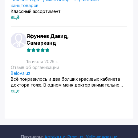
канцтоваров
Классный ассортимент
ещё
Яфуняев Давид,
Самарканд
15 июля 2026 г.
Отзыв об организации
Belova.uz
Всё понравилось и два болших красивых кабинета
доктора тоже. В одном меня доктор внимательно
осмотрела. Там на стенах висят в рамках документы,
ещё
где она выступала с докладами. Во втором
проводиться лечение разные методы
Партнеры:
Apteka.uz
,
Prom.uz
,
Yellowpages.uz