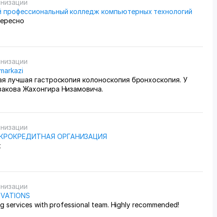
едим через приложение, оно очень помогает все
анизации
ь, да и удобное само по себе
 профессиональный колледж компьютерных технологий
тересно
анизации
 markazi
ая лучшая гастроскопия колоноскопия бронхоскопия. У
закова Жахонгира Низамовича.
анизации
ИКРОКРЕДИТНАЯ ОРГАНИЗАЦИЯ
t
анизации
OVATIONS
ng services with professional team. Highly recommended!