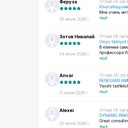
продажами сл
Феруза
Отзыв об орг
контролироват
Юнусабадский
Мне очень ин
ещё
26 июля 2026 г.
Зотов Николай
Отзыв об орг
Osiyo tibbiyot
В клинике сам
профессора У
24 июля 2026 г.
ещё
Anvar
Отзыв об орг
RENESANS М
Yaxshi tashkilo
ещё
21 июля 2026 г.
Alexei
Отзыв об орг
DYNAMIC INN
Great consulti
20 июля 2026 г.
ещё