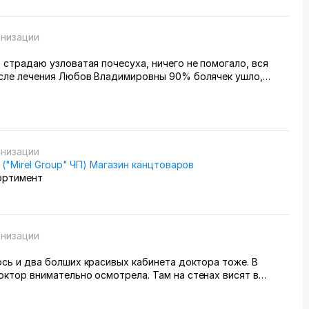
анизации
 страдаю узловатая почесуха, ничего не помогало, вся
осле лечения Любов Владимировны 90% болячек ушло,
иваюсь.
анизации
" ("Mirel Group" ЧП) Магазин канцтоваров
ортимент
анизации
 кабинета доктора тоже. В
ктор внимательно осмотрела. Там на стенах висят в
нты, где она выступала с докладами. Во втором
лечение разные методы