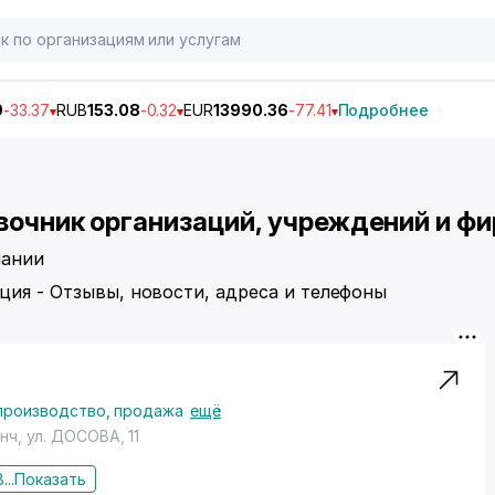
9
-33.37
RUB
153.08
-0.32
EUR
13990.36
-77.41
Подробнее
вочник организаций, учреждений и фи
пании
ция - Отзывы, новости, адреса и телефоны
 производство, продажа
ещё
енч,
ул. ДОСОВА
, 11
...
Показать