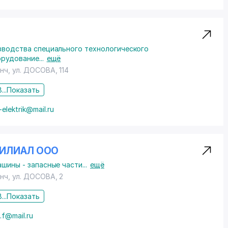
зводства специального технологического
орудование
...
ещё
енч,
ул. ДОСОВА
, 114
...
Показать
-elektrik@mail.ru
ФИЛИАЛ ООО
шины - запасные части
...
ещё
енч,
ул. ДОСОВА
, 2
...
Показать
.f@mail.ru