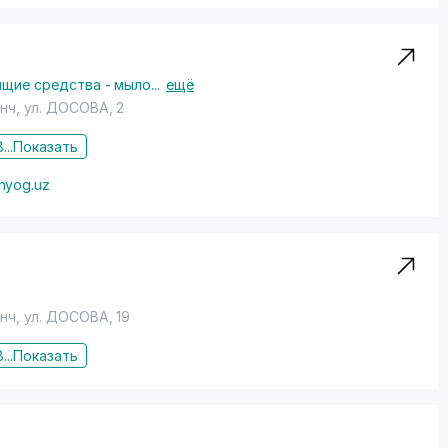
щие средства - мыло
...
ещё
енч,
ул. ДОСОВА
, 2
...
Показать
hyog.uz
енч,
ул. ДОСОВА
, 19
...
Показать