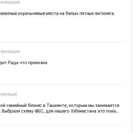
ганизации
вилис нормалные коричьневые места на белых пятных витилига.
ганизации
дит Рада что преехала
анизации
шой семейный бизнес в Ташкенте, которым мы занимается
. Выбрали схему ФБС, для нашего Узбекистана это пока
вариант. Дома все сами упаковываем и маркируем, а
 готовые заказы в пункт приема. Покупатели из рахных
из России особенно много, узбекский хлопок там любят) За