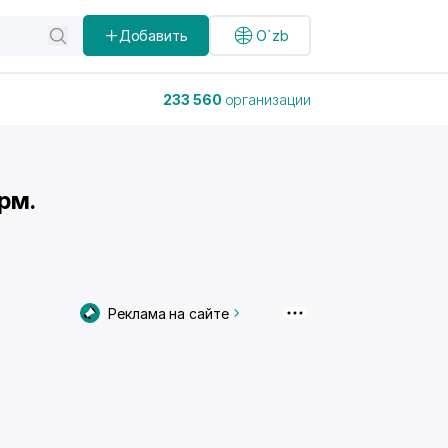
Добавить
O`zb
233 560
организации
рм.
Реклама на сайте