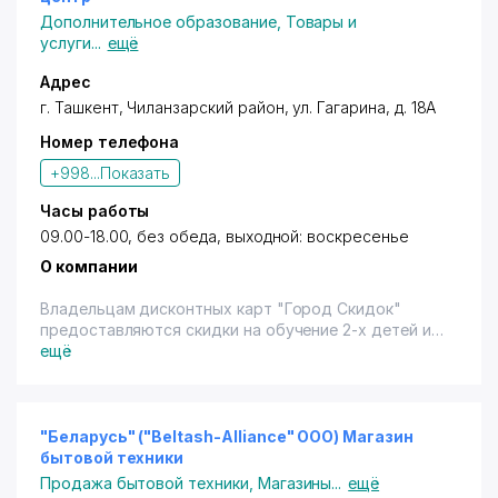
Дополнительное образование
,
Товары и
услуги
...
ещё
Адрес
г. Ташкент
,
Чиланзарский район
,
ул. Гагарина
, д. 18А
Номер телефона
+998...
Показать
Часы работы
09.00-18.00, без обеда, выходной: воскресенье
О компании
Владельцам дисконтных карт "Город Скидок"
предоставляются скидки на обучение 2-х детей из
одной семьи 10% (терм., нал.)
ещё
"Беларусь" ("Beltash-Alliance" ООО) Магазин
бытовой техники
Продажа бытовой техники
,
Магазины
...
ещё