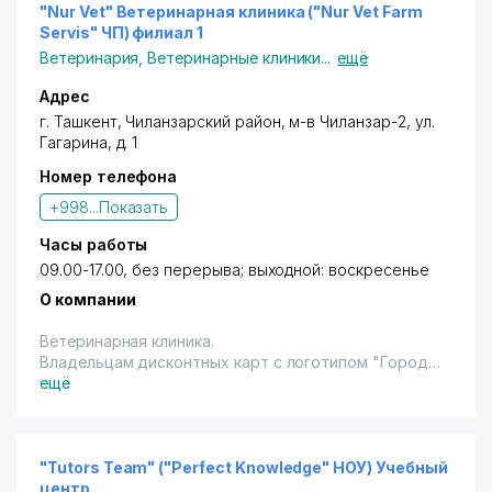
мощностью от 4КВА до 6300 КВА.
"Nur Vet" Ветеринарная клиника ("Nur Vet Farm
Производство высоковольтных ячеек всех типов с
Servis" ЧП) филиал 1
вакуумными выключателями и с
Ветеринария
,
Ветеринарные клиники
...
ещё
микропроцессорной защитой.
Адрес
г. Ташкент
,
Чиланзарский район
, м-в Чиланзар-2,
ул.
Гагарина
, д. 1
Номер телефона
+998...
Показать
Часы работы
09.00-17.00, без перерыва; выходной: воскресенье
О компании
Ветеринарная клиника.
Владельцам дисконтных карт с логотипом "Город
скидок" предоставляются скидки 30% (нал.)
ещё
кастрация котов и кошек, 15% (нал.) на услуги
вакцинации 10% (нал.) на сумки и переноски для
животных. Услуги лицензированы.
"Tutors Team" ("Perfect Knowledge" НОУ) Учебный
центр