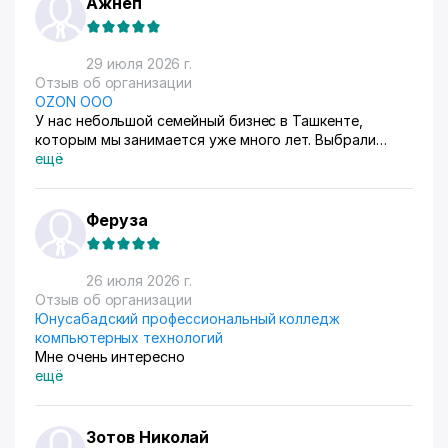
Ажнеп
29 июля 2026 г.
Отзыв об организации
OZON ООО
У нас небольшой семейный бизнес в Ташкенте,
которым мы занимается уже много лет. Выбрали
схему ФБС, для нашего Узбекистана это пока
ещё
единственный вариант. Дома все сами упаковываем и
маркируем, а потом отвозим готовые заказы в пункт
приема. Покупатели из рахных стран берут, из
Феруза
России особенно много, узбекский хлопок там
любят) За продажами следим через приложение, оно
очень помогает все контролировать, да и удобное
26 июля 2026 г.
само по себе
Отзыв об организации
Юнусабадский профессиональный колледж
компьютерных технологий
Мне очень интересно
ещё
Зотов Николай