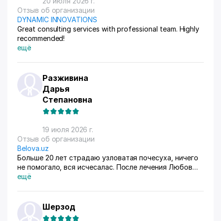
20 июля 2026 г.
Отзыв об организации
DYNAMIC INNOVATIONS
Great consulting services with professional team. Highly
recommended!
ещё
Разживина
Дарья
Степановна
19 июля 2026 г.
Отзыв об организации
Belova.uz
Больше 20 лет страдаю узловатая почесуха, ничего
не помогало, вся исчесалас. После лечения Любов
Владимировны 90% болячек ушло, сейчас
ещё
долечиваюсь.
Шерзод