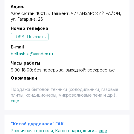
Адрес
Узбекистан, 100115,
Ташкент
,
ЧИЛАНЗАРСКИЙ РАЙОН
,
ул. Гагарина
, 26
Номер телефона
+998...
Показать
E-mail
beltash-a@yandex.ru
Часы работы
9.00-18.00; без перерыва; выходной: воскресенье
О компании
Продажа бытовой техники (холодильники, газовые
плиты, кондиционеры, микроволновые печи и др.).
Имеется терминал.
ещё
"Китоб дурдонаси" ГАК
Розничная торговля
,
Канцтовары, книги
...
ещё