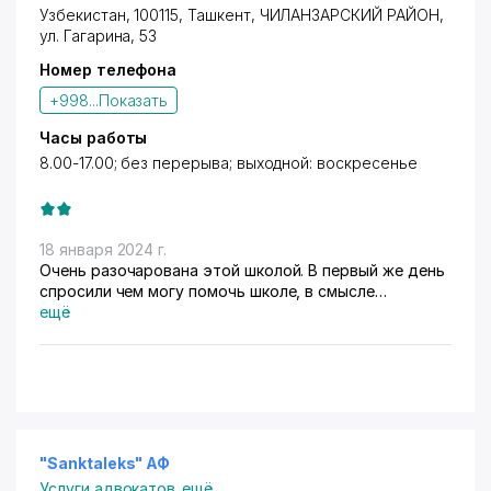
Узбекистан, 100115, Ташкент,
ЧИЛАНЗАРСКИЙ РАЙОН
,
ул. Гагарина
, 53
Номер телефона
+998...
Показать
Часы работы
8.00-17.00; без перерыва; выходной: воскресенье
18 января 2024 г.
Очень разочарована этой школой. В первый же день
спросили чем могу помочь школе, в смысле
финансово. Классы переполнены, по 42 человека в
ещё
классе. Учебники полностью не выдают. Учителя по
неосновным предметам постоянно меняются. Уже с
первого класса ставят двойки, отбивая всякое
желание учиться. Не советую эту школу!!!
"Sanktaleks" АФ
Услуги адвокатов
ещё