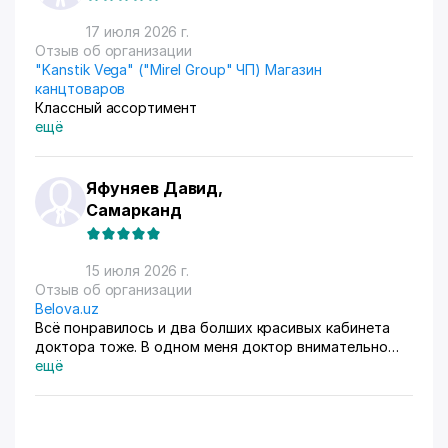
17 июля 2026 г.
Отзыв об организации
"Kanstik Vega" ("Mirel Group" ЧП) Магазин
канцтоваров
Классный ассортимент
ещё
Яфуняев Давид,
Самарканд
15 июля 2026 г.
Отзыв об организации
Belova.uz
Всё понравилось и два болших красивых кабинета
доктора тоже. В одном меня доктор внимательно
осмотрела. Там на стенах висят в рамках документы,
ещё
где она выступала с докладами. Во втором
проводиться лечение разные методы