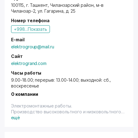
100115,
г. Ташкент
,
Чиланзарский район
, м-в
Чиланзар-2,
ул. Гагарина
, д. 25
Номер телефона
+998...
Показать
E-mail
elektrogroup@mail.ru
Сайт
elektrogrand.com
Часы работы
9.00-18.00; перерыв: 13.00-14.00; выходной: сб.,
воскресенье
О компании
Электромонтажные работы.
Производство высоковольтного и низковольтного
электрооборудования.
ещё
Производство комплектных трансформаторных
подстанций всех типов, от 40 до 25000 КВА.
Производство силовых трансформаторов