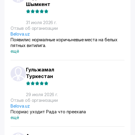
Шымкент
31 июля 2026 г.
Отзыв об организации
Belova.uz
Появилис нормалные коричьневые места на белых
пятных витилига.
ещё
Гульжамал
Туркестан
29 июля 2026 г.
Отзыв об организации
Belova.uz
Псориас уходит Рада что преехала
ещё