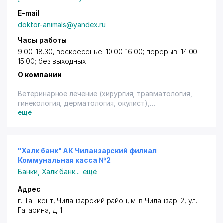
E-mail
doktor-animals@yandex.ru
Часы работы
9.00-18.30, воскресенье: 10.00-16.00; перерыв: 14.00-
15.00; без выходных
О компании
Ветеринарное лечение (хирургия, травматология,
гинекология, дерматология, окулист),
лабораторные исследования. Ветеринарная аптека.
ещё
Имеется терминал.
"Халк банк" АК Чиланзарский филиал
Коммунальная касса №2
Банки
,
Халк банк
...
ещё
Адрес
г. Ташкент
,
Чиланзарский район
, м-в Чиланзар-2,
ул.
Гагарина
, д. 1