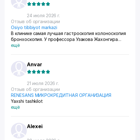
24 июля 2026 г.
Отзыв об организации
Osiyo tibbiyot markazi
В клинике самая лучшая гастроскопия колоноскопия
бронхоскопия. У профессора Узакова Жахонгира
Низамовича.
ещё
Anvar
21 июля 2026 г.
Отзыв об организации
RENESANS МИКРОКРЕДИТНАЯ ОРГАНИЗАЦИЯ
Yaxshi tashkilot
ещё
Alexei