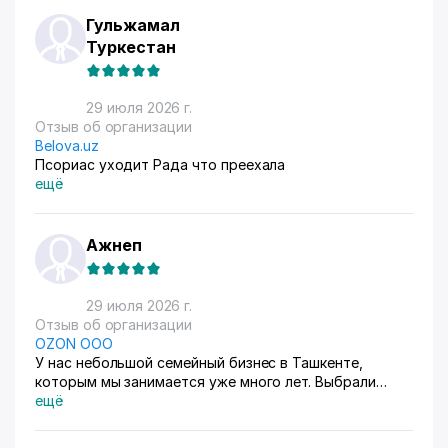
Гульжамал
Туркестан
29 июля 2026 г.
Отзыв об организации
Belova.uz
Псориас уходит Рада что преехала
ещё
Ажнеп
29 июля 2026 г.
Отзыв об организации
OZON ООО
У нас небольшой семейный бизнес в Ташкенте,
которым мы занимается уже много лет. Выбрали
схему ФБС, для нашего Узбекистана это пока
ещё
единственный вариант. Дома все сами упаковываем и
маркируем, а потом отвозим готовые заказы в пункт