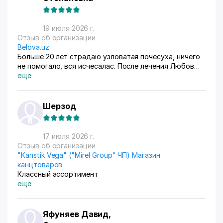
19 июля 2026 г.
Отзыв об организации
Belova.uz
Больше 20 лет страдаю узловатая почесуха, ничего
не помогало, вся исчесалас. После лечения Любов
Владимировны 90% болячек ушло, сейчас
ещё
долечиваюсь.
Шерзод
17 июля 2026 г.
Отзыв об организации
"Kanstik Vega" ("Mirel Group" ЧП) Магазин
канцтоваров
Классный ассортимент
ещё
Яфуняев Давид,