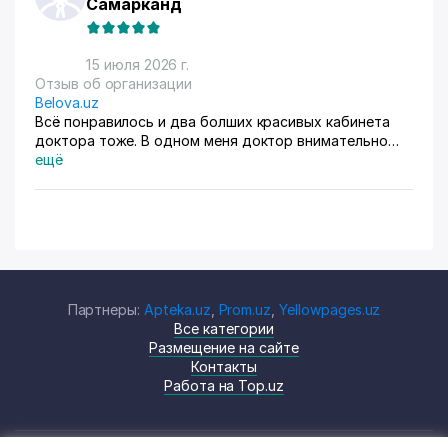
Самарканд
15 июля 2026 г.
Отзыв об организации
Belova.uz
Всё понравилось и два болших красивых кабинета
доктора тоже. В одном меня доктор внимательно
осмотрела. Там на стенах висят в рамках документы,
ещё
где она выступала с докладами. Во втором
проводиться лечение разные методы
Партнеры:
Apteka.uz
,
Prom.uz
,
Yellowpages.uz
Все категории
Размещение на сайте
Контакты
Работа на Top.uz