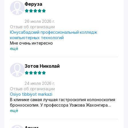
приема. Покупатели из рахных стран берут, из
Феруза
России особенно много, узбекский хлопок там
любят) За продажами следим через приложение, оно
очень помогает все контролировать, да и удобное
26 июля 2026 г.
само по себе
Отзыв об организации
Юнусабадский профессиональный колледж
компьютерных технологий
Мне очень интересно
ещё
Зотов Николай
24 июля 2026 г.
Отзыв об организации
Osiyo tibbiyot markazi
В клинике самая лучшая гастроскопия колоноскопия
бронхоскопия. У профессора Узакова Жахонгира
Низамовича.
ещё