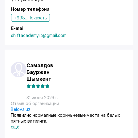
Номер телефона
+998...
Показать
E-mail
shiftacademy.it@gmail.com
Самалдов
Бауржан
Шымкент
31 июля 2026 г.
Отзыв об организации
Belova.uz
Появилис нормалные коричьневые места на белых
пятных витилига.
ещё