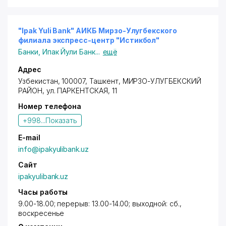
"Ipak Yuli Bank" АИКБ Мирзо-Улугбекского
филиала экспресс-центр "Истикбол"
Банки
,
Ипак Йули Банк
...
ещё
Адрес
Узбекистан, 100007,
Ташкент
,
МИРЗО-УЛУГБЕКСКИЙ
РАЙОН
,
ул. ПАРКЕНТСКАЯ
, 11
Номер телефона
+998...
Показать
E-mail
info@ipakyulibank.uz
Сайт
ipakyulibank.uz
Часы работы
9.00-18.00; перерыв: 13.00-14.00; выходной: сб.,
воскресенье