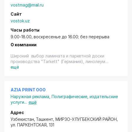
vostmag@mail.ru
Сайт
vostok.uz
Часы работы
9.00-18.00, воскресенье до 16.00; без перерыва
О компании
Широкий выбор ламината и паркетной доски
производства "Tarkett" (Германия), линолеум
"Tarkett" (Россия - Германия), "Омега" (Украина),
ещё
ковролин, обои. Имеется терминал.
AZIA PRINT ООО
Наружная реклама
,
Полиграфические, издательские
услуги
...
ещё
Адрес
Узбекистан, Ташкент,
МИРЗО-УЛУГБЕКСКИЙ РАЙОН
,
ул. ПАРКЕНТСКАЯ
, 131