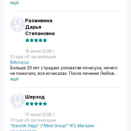
ещё
Разживина
Дарья
Степановна
19 июля 2026 г.
Отзыв об организации
Belova.uz
Больше 20 лет страдаю узловатая почесуха, ничего
не помогало, вся исчесалас. После лечения Любов
Владимировны 90% болячек ушло, сейчас
ещё
долечиваюсь.
Шерзод
17 июля 2026 г.
Отзыв об организации
"Kanstik Vega" ("Mirel Group" ЧП) Магазин