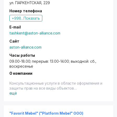
ул. ПАРКЕНТСКАЯ
, 229
Номер телефона
+998...
Показать
E-mail
tashkent@aston-alliance.com
Сайт
aston-alliance.com
Часы работы
09.00-18.00; перерыв: 13.00-14.00; выходной: сб.,
воскресенье
О компании
Консультационные услуги в области оформления и
защиты прав на все виды объектов
интеллектуальной собственности. Патентование,
ещё
регистрация товарных знаков, авторское право,
пресечение контрафактной продукции.
Имеем так же широкий опыт по постановке НМА на
баланс предприятия (капитализация), постановке
"Favorit Mebel" ("Platform Mebel" ООО)