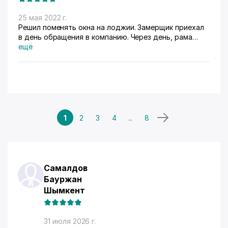
25 мая 2022 г.
Решил поменять окна на лоджии. Замерщик приехал
в день обращения в компанию. Через день, рама
площадью почти 8 м.кв была изготовлена. На 3 сутки
ещё
после заказа, мастера быстро, без излишней суеты, а
главное качественно произвели монтаж нового окна.
Молодцы!
1
2
3
4
...
8
Самалдов
Бауржан
Шымкент
31 июля 2026 г.