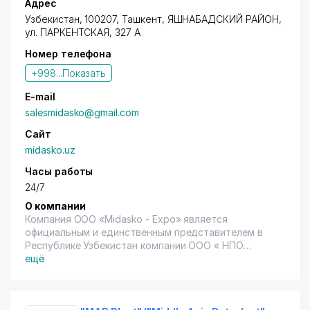
Адрес
Узбекистан, 100207, Ташкент,
ЯШНАБАДСКИЙ РАЙОН
,
ул. ПАРКЕНТСКАЯ
, 327 А
Номер телефона
+998...
Показать
E-mail
salesmidasko@gmail.com
Сайт
midasko.uz
Часы работы
24/7
О компании
Компания ООО «Midasko - Expo» является
официальным и единственным представителем в
Республике Узбекистан компании ООО « НПО
Промет » РФ по реализации производимой им
ещё
нижеследующей продукции:
ООО «НПО Промет» является лидером в области
производства сейфов, металлической мебели. Вся