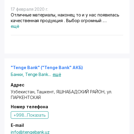
17 февраля 2020 г.
Отличные материалы, наконец то и у нас появилась
качественная продукция . Выбор огромный .
Советую всем !!!
ещё
"Tenge Bank" ("Tenge Bank" АКБ)
Банки
,
Tenge Bank
...
ещё
Адрес
Узбекистан,
Ташкент
,
ЯШНАБАДСКИЙ РАЙОН
,
ул.
ПАРКЕНТСКАЯ
Номер телефона
+998...
Показать
E-mail
info@tengebank.uz