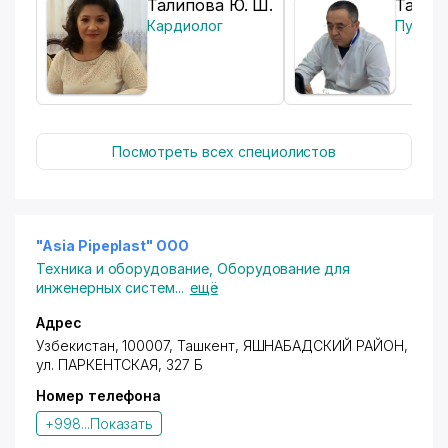
Талипова Ю. Ш.
Ташме
Кардиолог
Пульмо
Посмотреть всех специолистов
"Asia Pipeplast" ООО
Техника и оборудование
,
Оборудование для
инженерных систем
...
ещё
Адрес
Узбекистан, 100007,
Ташкент
,
ЯШНАБАДСКИЙ РАЙОН
,
ул. ПАРКЕНТСКАЯ
, 327 Б
Номер телефона
+998...
Показать