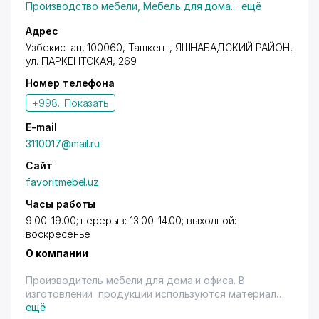
сайта на баланс предприятия.
Производство мебели
,
Мебель для дома
...
ещё
Адрес
Узбекистан, 100060,
Ташкент
,
ЯШНАБАДСКИЙ РАЙОН
,
ул. ПАРКЕНТСКАЯ
, 269
Номер телефона
+998...
Показать
E-mail
3110017@mail.ru
Сайт
favoritmebel.uz
Часы работы
9.00-19.00; перерыв: 13.00-14.00; выходной:
воскресенье
О компании
Производитель мебели для дома и офиса. В
изготовлении продукции используются материалы
из Турции (фурнитура) и Прибалтики (ламинат).
ещё