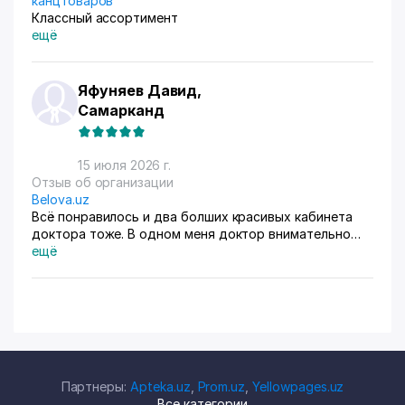
канцтоваров
Классный ассортимент
ещё
Яфуняев Давид,
Самарканд
15 июля 2026 г.
Отзыв об организации
Belova.uz
Всё понравилось и два болших красивых кабинета
доктора тоже. В одном меня доктор внимательно
осмотрела. Там на стенах висят в рамках документы,
ещё
где она выступала с докладами. Во втором
проводиться лечение разные методы
Партнеры:
Apteka.uz
,
Prom.uz
,
Yellowpages.uz
Все категории