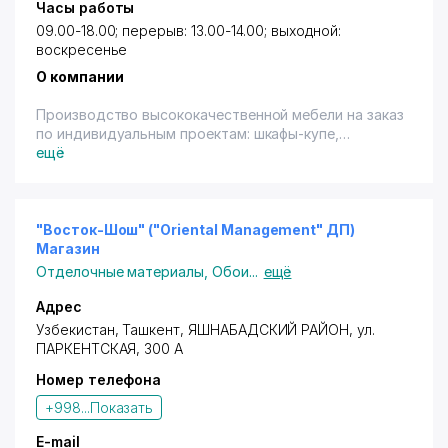
Часы работы
09.00-18.00; перерыв: 13.00-14.00; выходной:
воскресенье
О компании
Производство высококачественной мебели на заказ
по индивидуальным проектам: шкафы-купе,
прихожие, гостинная мебель, спальная мебель,
ещё
подростковая и детская мебель, офисная мебель,
кухонная мебель, гардеробная мебель.
Владельцам дисконтных карт с логотипом "Город
"Восток-Шош" ("Oriental Management" ДП)
Скидок" предоставляются cкидки в размере 5%
Магазин
(терм., переч.) - на изготовление корпусной мебели
Отделочные материалы
,
Обои
...
ещё
по индивидуальному заказу. Особое условие:
предъявление карты до составления договора.
Адрес
Узбекистан,
Ташкент
,
ЯШНАБАДСКИЙ РАЙОН
,
ул.
ПАРКЕНТСКАЯ
, 300 А
Номер телефона
+998...
Показать
E-mail