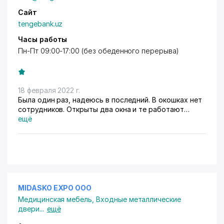
Сайт
tengebank.uz
Часы работы
Пн-Пт 09:00-17:00 (без обеденного перерыва)
18 февраля 2022 г.
Была один раз, надеюсь в последний. В окошках нет
сотрудников. Открыты два окна и те работают
очень медленно, из за чего возникают очереди.
ещё
MIDASKO EXPO ООО
Медицинская мебель
,
Входные металлические
двери
...
ещё