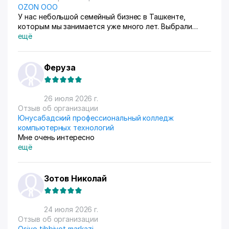
OZON ООО
У нас небольшой семейный бизнес в Ташкенте,
которым мы занимается уже много лет. Выбрали
схему ФБС, для нашего Узбекистана это пока
ещё
единственный вариант. Дома все сами упаковываем и
маркируем, а потом отвозим готовые заказы в пункт
приема. Покупатели из рахных стран берут, из
Феруза
России особенно много, узбекский хлопок там
любят) За продажами следим через приложение, оно
очень помогает все контролировать, да и удобное
26 июля 2026 г.
само по себе
Отзыв об организации
Юнусабадский профессиональный колледж
компьютерных технологий
Мне очень интересно
ещё
Зотов Николай
24 июля 2026 г.
Отзыв об организации
Osiyo tibbiyot markazi