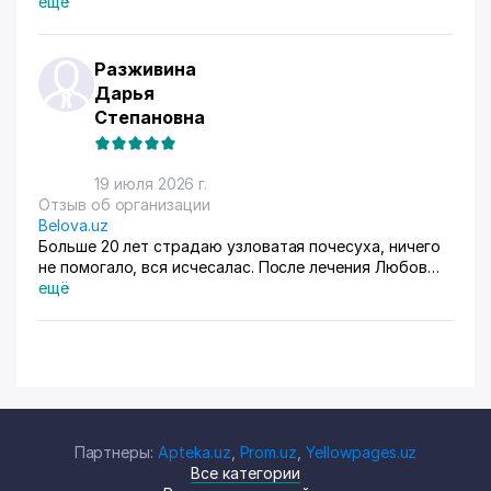
ещё
Разживина
Дарья
Степановна
19 июля 2026 г.
Отзыв об организации
Belova.uz
Больше 20 лет страдаю узловатая почесуха, ничего
не помогало, вся исчесалас. После лечения Любов
Владимировны 90% болячек ушло, сейчас
ещё
долечиваюсь.
Партнеры:
Apteka.uz
,
Prom.uz
,
Yellowpages.uz
Все категории