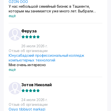
OZON ООО
У нас небольшой семейный бизнес в Ташкенте,
которым мы занимается уже много лет. Выбрали
схему ФБС, для нашего Узбекистана это пока
ещё
единственный вариант. Дома все сами упаковываем и
маркируем, а потом отвозим готовые заказы в пункт
приема. Покупатели из рахных стран берут, из
Феруза
России особенно много, узбекский хлопок там
любят) За продажами следим через приложение, оно
очень помогает все контролировать, да и удобное
26 июля 2026 г.
само по себе
Отзыв об организации
Юнусабадский профессиональный колледж
компьютерных технологий
Мне очень интересно
ещё
Зотов Николай
24 июля 2026 г.
Отзыв об организации
Osiyo tibbiyot markazi