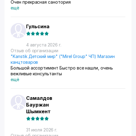
Очен прекрасная санотория
ещё
Гульсина
4 августа 2026 г.
Отзыв об организации
"Kanstik Детский мир" ("Mirel Group" ЧП) Магазин
канцтоваров
Большой ассортимент Быстро все нашли, очень
вежливые консультанты
ещё
Самалдов
Бауржан
Шымкент
31 июля 2026 г.
Отзыв об организации