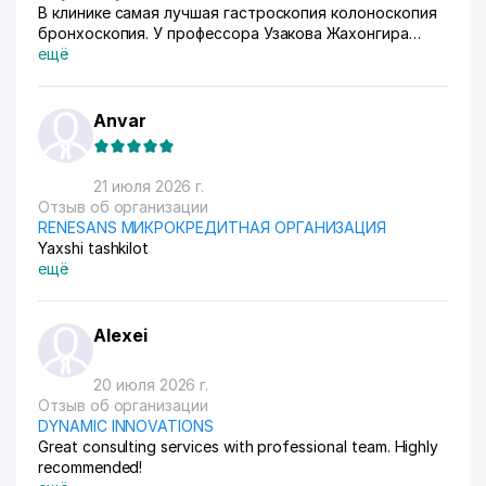
В клинике самая лучшая гастроскопия колоноскопия
бронхоскопия. У профессора Узакова Жахонгира
Низамовича.
ещё
Anvar
21 июля 2026 г.
Отзыв об организации
RENESANS МИКРОКРЕДИТНАЯ ОРГАНИЗАЦИЯ
Yaxshi tashkilot
ещё
Alexei
20 июля 2026 г.
Отзыв об организации
DYNAMIC INNOVATIONS
Great consulting services with professional team. Highly
recommended!