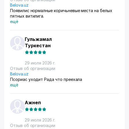
Belova.uz
Появилис нормалные коричьневые места на белых
пятных витилига.
ещё
Гульжамал
Туркестан
29 июля 2026 г.
Отзыв об организации
Belova.uz
Псориас уходит Рада что преехала
ещё
Ажнеп
29 июля 2026 г.
Отзыв об организации