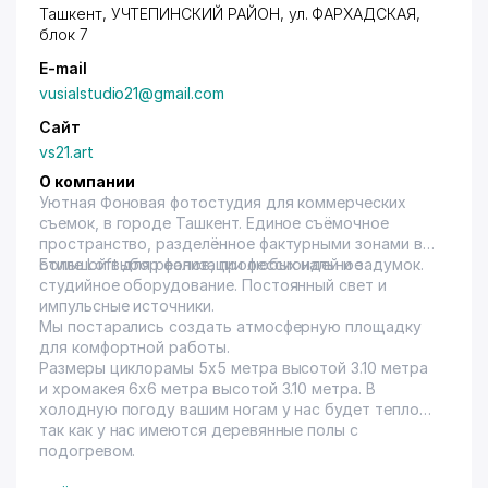
Ташкент,
УЧТЕПИНСКИЙ РАЙОН
, ул. ФАРХАДСКАЯ,
блок 7
E-mail
vusialstudio21@gmail.com
Сайт
vs21.art
О компании
Уютная Фоновая фотостудия для коммерческих
съемок, в городе Ташкент. Единое съёмочное
пространство, разделённое фактурными зонами в
стиле Loft для реализации любых идей и задумок.
Большой выбор фонов, профессиональное
студийное оборудование. Постоянный свет и
импульсные источники.
Мы постарались создать атмосферную площадку
для комфортной работы.
Размеры циклорамы 5х5 метра высотой 3.10 метра
и хромакея 6х6 метра высотой 3.10 метра. В
холодную погоду вашим ногам у нас будет тепло
так как у нас имеются деревянные полы с
подогревом.