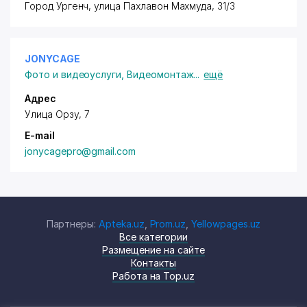
Город Ургенч
, улица Пахлавон Махмуда, 31/3
JONYCAGE
Фото и видеоуслуги
,
Видеомонтаж
...
ещё
Адрес
Улица Орзу, 7
E-mail
jonycagepro@gmail.com
Партнеры:
Apteka.uz
,
Prom.uz
,
Yellowpages.uz
Все категории
Размещение на сайте
Контакты
Работа на Top.uz