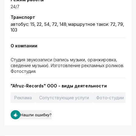
24/7
Транспорт
автобус: 15, 22, 54, 72, 148; маршрутное такси: 72, 79,
103
О компании
Студия звукозаписи (запись музыки, оранжировка,
сведение музыки). Изготовление рекламных роликов.
Фотостудия.
"Afruz-Records" ООО - виды деятельности
Реклама
Сопутствующие услуги
Фото-студии
Вс
Нашли ошибку?