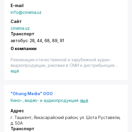
E-mail
info@cinema.uz
Сайт
cinema.uz
Транспорт
автобус: 28, 44, 68, 89, 91
О компании
Реализация отечественной и зарубежной аудио-
видеопродукции, реклама в СМИ и дистрибьюция
узбекского и индийского кино в Средней Азии и
ещё
странах СНГ.
"Ohang Media" ООО
Кино-, видео- и аудиопродукция
ещё
Адрес
г. Ташкент
,
Яккасарайский район
,
ул. Шота Руставели
,
д. 50А
Транспорт