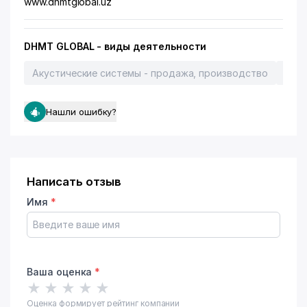
www.dhmtglobal.uz
DHMT GLOBAL - виды деятельности
Акустические системы - продажа, производство
Кино
Нашли ошибку?
Написать отзыв
Имя
*
Ваша оценка
*
★
★
★
★
★
Оценка формирует рейтинг компании