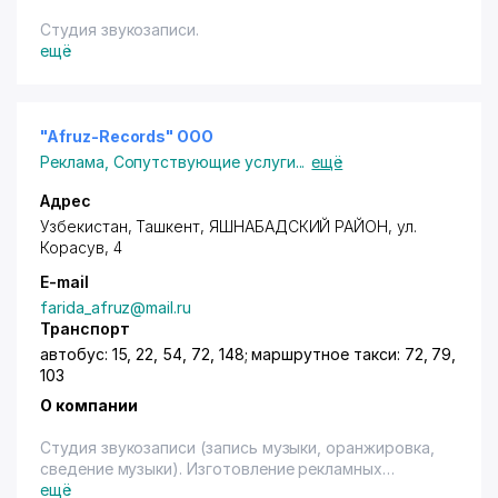
Студия звукозаписи.
ещё
"Afruz-Records" ООО
Реклама
,
Сопутствующие услуги
...
ещё
Адрес
Узбекистан,
Ташкент
,
ЯШНАБАДСКИЙ РАЙОН
,
ул.
Корасув
, 4
E-mail
farida_afruz@mail.ru
Транспорт
автобус: 15, 22, 54, 72, 148; маршрутное такси: 72, 79,
103
О компании
Студия звукозаписи (запись музыки, оранжировка,
сведение музыки). Изготовление рекламных
роликов. Фотостудия.
ещё