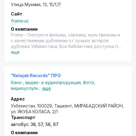
Улица Мукими, 13, 15/1,17
Сайт
frame.uz
О компании
Frame - Смотрите фильмы, сериалы, мультфильмы и
с качественным дубляжем от лучших актёров
дубляжа Узбекистана. Вся библиотека доступна по
одной подписке - без скрытых платежей. Быстрое
ещё
приложение, работает без зависаний.
"Kelajak Records" ПРО
Кино-, видео- и аудиопродукция
,
Фото,
видеоуслуги
...
ещё
Адрес
Узбекистан, 100029,
Ташкент
,
МИРАБАДСКИЙ РАЙОН
,
ул. ЯКУБА КОЛАСА, 2/1
Транспорт
автобус: 38, 57, 58, 67
О компании