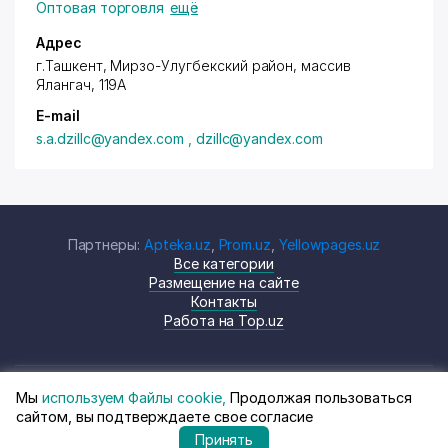
Оптовая торговля
ещё
Адрес
г.Ташкент,
Мирзо-Улугбекский район
, массив
Ялангач, 119А
E-mail
s.a.dzillc@yandex.com , dzillc@yandex.com
Партнеры:
Apteka.uz
,
Prom.uz
,
Yellowpages.uz
Все категории
Размещение на сайте
Контакты
Работа на Top.uz
Мы
используем Файлы cookie,
Продолжая пользоваться
© Top.uz, 2024 Каталог компаний
Политика
сайтом, вы подтверждаете свое согласие
Узбекистана
конфиденциальности
Принять