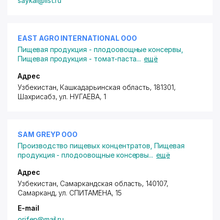
saykal@list.ru
EAST AGRO INTERNATIONAL ООО
Пищевая продукция - плодоовощные консервы
,
Пищевая продукция - томат-паста
...
ещё
Адрес
Узбекистан, Кашкадарьинская область, 181301,
Шахрисабз,
ул. НУГАЕВА
, 1
SAM GREYP ООО
Производство пищевых концентратов
,
Пищевая
продукция - плодоовощные консервы
...
ещё
Адрес
Узбекистан, Самаркандская область, 140107,
Самарканд,
ул. СПИТАМЕНА
, 15
E-mail
orifen@mail.ru