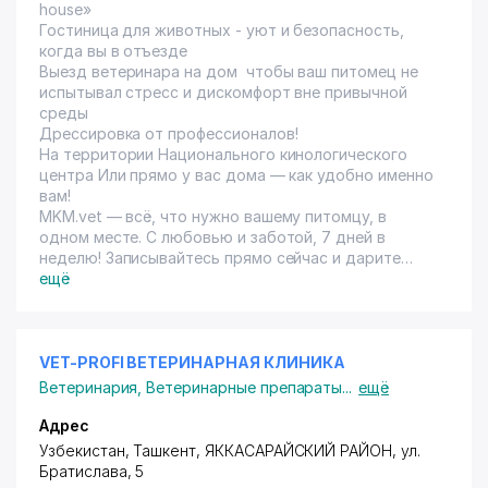
house»
Гостиница для животных - уют и безопасность,
когда вы в отъезде
Выезд ветеринара на дом чтобы ваш питомец не
испытывал стресс и дискомфорт вне привычной
среды
Дрессировка от профессионалов!
На территории Национального кинологического
центра Или прямо у вас дома — как удобно именно
вам!
MKM.vet
— всё, что нужно вашему питомцу, в
одном месте. С любовью и заботой, 7 дней в
неделю! Записывайтесь прямо сейчас и дарите
своему любимцу лучшее!
ещё
VET-PROFI ВЕТЕРИНАРНАЯ КЛИНИКА
Ветеринария
,
Ветеринарные препараты
...
ещё
Адрес
Узбекистан, Ташкент,
ЯККАСАРАЙСКИЙ РАЙОН
,
ул.
Братислава
, 5