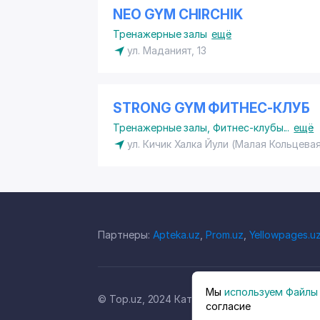
NEO GYM CHIRCHIK
Тренажерные залы
ещё
ул. Маданият, 13
STRONG GYM ФИТНЕС-КЛУБ
Тренажерные залы
,
Фитнес-клубы
...
ещё
ул. Кичик Халка Йули (Малая Кольцевая
Партнеры:
Apteka.uz
,
Prom.uz
,
Yellowpages.u
Мы
используем Файлы 
© Top.uz, 2024 Каталог компаний Узбекиста
согласие