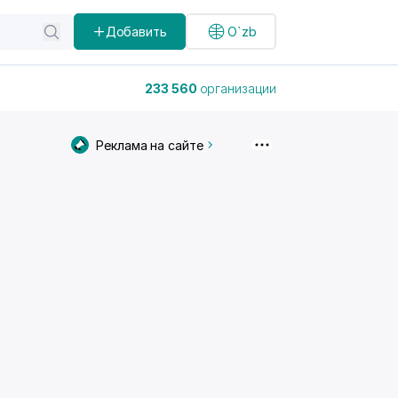
Добавить
O`zb
233 560
организации
Реклама на сайте