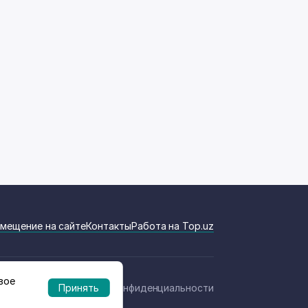
мещение на сайте
Контакты
Работа на Top.uz
вое
Политика конфиденциальности
Принять