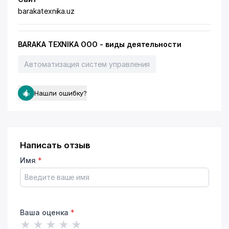
barakatexnika.uz
BARAKA TEXNIKA ООО - виды деятельности
Автоматизация систем управления
Нашли ошибку?
Написать отзыв
Имя
*
Ваша оценка
*
★
★
★
★
★