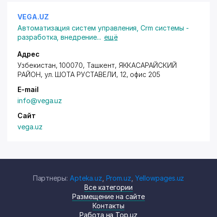
VEGA.UZ
Автоматизация систем управления
,
Crm системы -
разработка, внедрение
...
ещё
Адрес
Узбекистан, 100070, Ташкент,
ЯККАСАРАЙСКИЙ
РАЙОН
, ул. ШОТА РУСТАВЕЛИ, 12, офис 205
E-mail
info@vega.uz
Сайт
vega.uz
Партнеры:
Apteka.uz
,
Prom.uz
,
Yellowpages.uz
Все категории
Размещение на сайте
Контакты
Работа на Top.uz