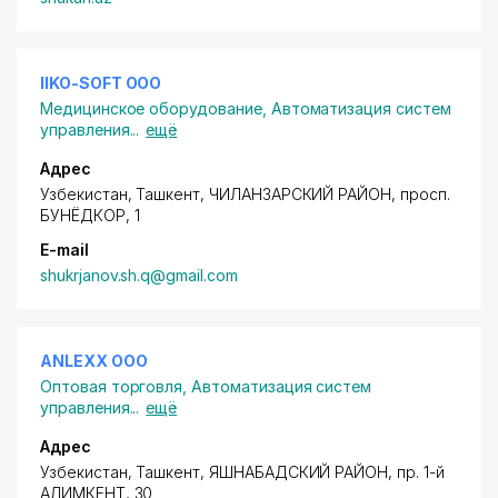
IIKO-SOFT ООО
Медицинское оборудование
,
Автоматизация систем
управления
...
ещё
Адрес
Узбекистан, Ташкент,
ЧИЛАНЗАРСКИЙ РАЙОН
,
просп.
БУНЁДКОР
, 1
E-mail
shukrjanov.sh.q@gmail.com
ANLEXX ООО
Оптовая торговля
,
Автоматизация систем
управления
...
ещё
Адрес
Узбекистан, Ташкент,
ЯШНАБАДСКИЙ РАЙОН
,
пр. 1-й
АЛИМКЕНТ
, 30